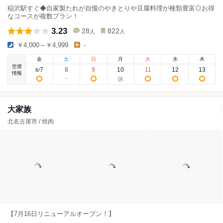
稲沢駅すぐ◆自家製たれが自慢のやきとりや豆腐料理が種類豊富◎お得
なコースが複数プラン！
3.23
28
822
人
人
￥4,000～￥4,999
-
金
土
日
月
火
水
木
空席
7
8
9
10
11
12
13
8
/
情報
大家族
北名古屋市 / 焼肉
【7月16日リニューアルオープン！】