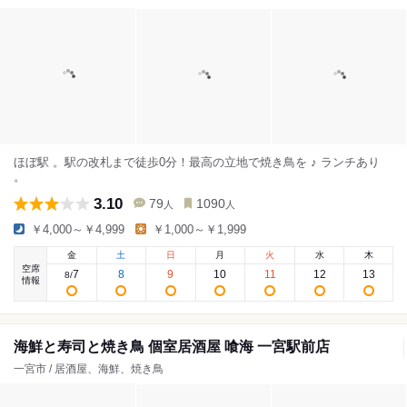
ほぼ駅 。駅の改札まで徒歩0分！最高の立地で焼き鳥を ♪ ランチあり
。
3.10
79
1090
人
人
￥4,000～￥4,999
￥1,000～￥1,999
金
土
日
月
火
水
木
空席
7
8
9
10
11
12
13
8
/
情報
海鮮と寿司と焼き鳥 個室居酒屋 喰海 一宮駅前店
一宮市 / 居酒屋、海鮮、焼き鳥