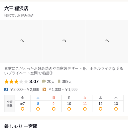
六三 稲沢店
稲沢市 / お好み焼き
素材にこだわったお好み焼きや自家製デザートを、ホテルライクな明る
いプライベート空間で堪能◎
3.07
20
389
人
人
￥2,000～￥2,999
￥1,000～￥1,999
金
土
日
月
火
水
木
空席
7
8
9
10
11
12
13
8
/
情報
銀しゃり 一宮駅