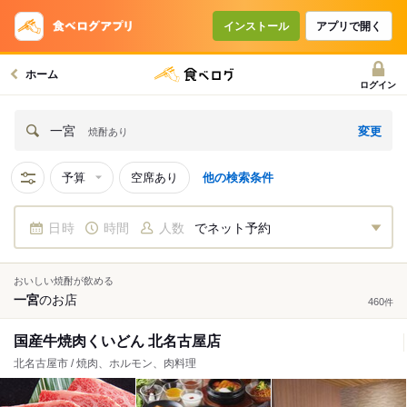
インストール
アプリで開く
ホーム
ログイン
変更
一宮
焼酎あり
予算
空席あり
他の検索条件
日時
時間
人数
でネット予約
おいしい焼酎が飲める
一宮
の
お店
460
件
国産牛焼肉くいどん 北名古屋店
北名古屋市 / 焼肉、ホルモン、肉料理