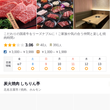
こだわりの国産牛をリーズナブルに！ご家族や気の合う仲間と楽しむ焼
肉時間♪
3.06
40
391
人
人
￥3,000～￥3,999
￥1,000～￥1,999
金
土
日
月
火
水
木
空席
7
8
9
10
11
12
13
8
/
情報
炭火焼肉 しちりん亭
北名古屋市 / 焼肉、ホルモン