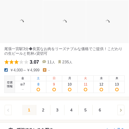
尾張一宮駅3分◆良質なお肉をリーズナブルな価格でご提供！こだわり
の生ビールと乾杯♪貸切可
3.07
11
235
人
人
￥4,000～￥4,999
-
金
土
日
月
火
水
木
空席
7
8
9
10
11
12
13
8
/
情報
1
2
3
4
5
6