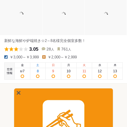
新鮮な海鮮や炉端焼き☆2～8名様完全個室多数！
3.05
28
761
人
人
￥3,000～￥3,999
￥2,000～￥2,999
金
土
日
月
火
水
木
空席
7
8
9
10
11
12
13
8
/
情報