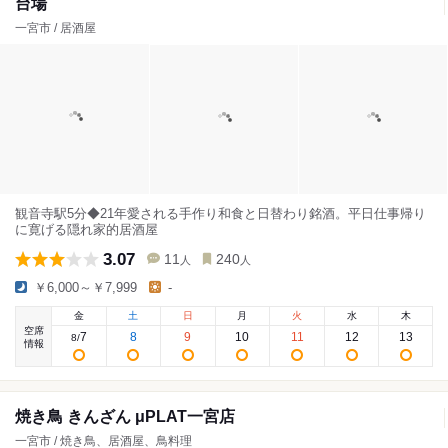
台場
一宮市 / 居酒屋
観音寺駅5分◆21年愛される手作り和食と日替わり銘酒。平日仕事帰り
に寛げる隠れ家的居酒屋
3.07
11
240
人
人
￥6,000～￥7,999
-
金
土
日
月
火
水
木
空席
7
8
9
10
11
12
13
8
/
情報
焼き鳥 きんざん μPLAT一宮店
一宮市 / 焼き鳥、居酒屋、鳥料理