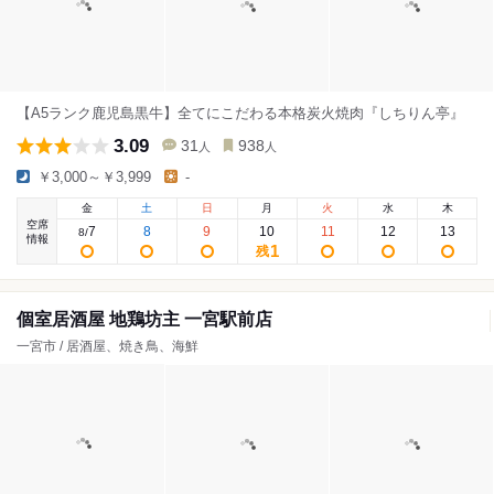
【A5ランク鹿児島黒牛】全てにこだわる本格炭火焼肉『しちりん亭』
3.09
31
938
人
人
￥3,000～￥3,999
-
金
土
日
月
火
水
木
空席
7
8
9
10
11
12
13
8
/
情報
1
残
個室居酒屋 地鶏坊主 一宮駅前店
一宮市 / 居酒屋、焼き鳥、海鮮