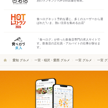
別のランキングTOP100店舗を発表。
食べログネット予約を通じ、多くのユーザーから選
ばれた"いま、熱い注目を集めるお店"
「食べログ」が作った飲食店専門の求人サイトで
す。飲食店の正社員・アルバイトの仕事が探せま
す。
愛知 グルメ
一宮・稲沢・愛西 グルメ
一宮 グルメ
一宮 