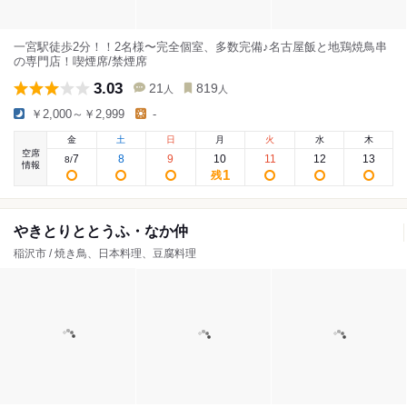
一宮駅徒歩2分！！2名様〜完全個室、多数完備♪名古屋飯と地鶏焼鳥串
の専門店！喫煙席/禁煙席
3.03
21
819
人
人
￥2,000～￥2,999
-
金
土
日
月
火
水
木
空席
7
8
9
10
11
12
13
8
/
情報
1
残
やきとりととうふ・なか仲
稲沢市 / 焼き鳥、日本料理、豆腐料理