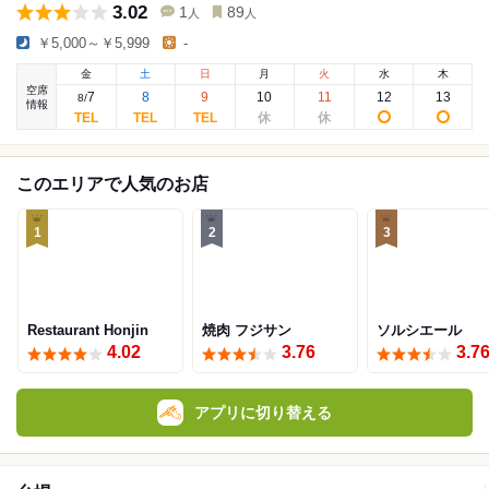
3.02
1
89
人
人
￥5,000～￥5,999
-
金
土
日
月
火
水
木
空席
7
8
9
10
11
12
13
8
/
情報
このエリアで人気のお店
1
2
3
Restaurant Honjin
焼肉 フジサン
ソルシエール
4.02
3.76
3.7
アプリに切り替える