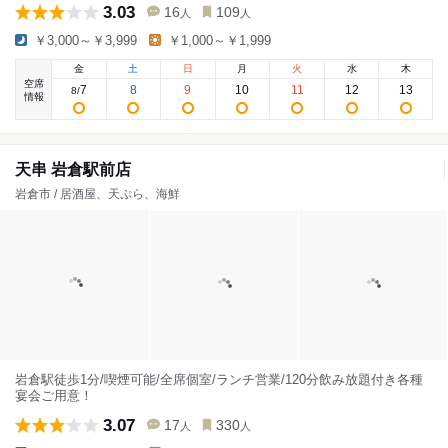
3.03
16
109
人
人
￥3,000～￥3,999
￥1,000～￥1,999
金
土
日
月
火
水
木
空席
7
8
9
10
11
12
13
8
/
情報
天串 岩倉駅前店
岩倉市 / 居酒屋、天ぷら、海鮮
岩倉駅徒歩1分/喫煙可能/全席個室/ランチ営業/120分飲み放題付き各種
宴会ご用意！
3.07
17
330
人
人