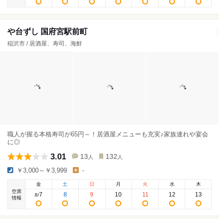
や台ずし 国府宮駅前町
稲沢市 / 居酒屋、寿司、海鮮
職人が握る本格寿司が65円～！居酒屋メニューも充実♪家族連れや宴会
に◎
3.01
13
132
人
人
￥3,000～￥3,999
-
金
土
日
月
火
水
木
空席
7
8
9
10
11
12
13
8
/
情報