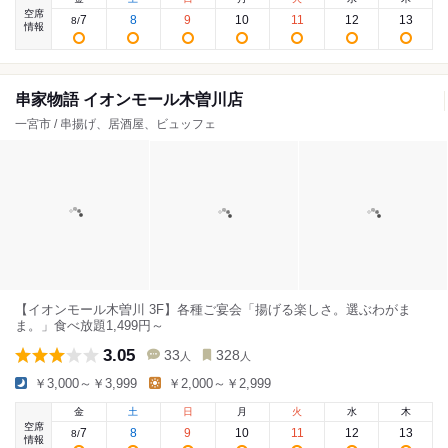
空席
7
8
9
10
11
12
13
8
/
情報
串家物語 イオンモール木曽川店
一宮市 / 串揚げ、居酒屋、ビュッフェ
【イオンモール木曽川 3F】各種ご宴会「揚げる楽しさ。選ぶわがま
ま。」食べ放題1,499円～
3.05
33
328
人
人
￥3,000～￥3,999
￥2,000～￥2,999
金
土
日
月
火
水
木
空席
7
8
9
10
11
12
13
8
/
情報