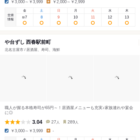
￥3,000～￥3,999
￥2,000～￥2,999
金
土
日
月
火
水
木
空席
7
8
9
10
11
12
13
8
/
情報
や台ずし 西春駅前町
北名古屋市 / 居酒屋、寿司、海鮮
職人が握る本格寿司が65円～！居酒屋メニューも充実♪家族連れや宴会
に◎
3.04
27
289
人
人
￥3,000～￥3,999
-
金
土
日
月
火
水
木