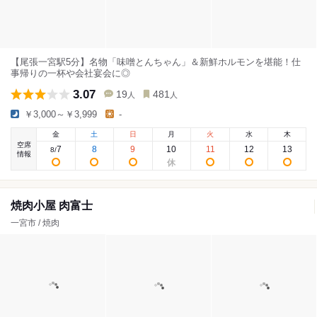
【尾張一宮駅5分】名物「味噌とんちゃん」＆新鮮ホルモンを堪能！仕
事帰りの一杯や会社宴会に◎
3.07
19
481
人
人
￥3,000～￥3,999
-
金
土
日
月
火
水
木
空席
7
8
9
10
11
12
13
8
/
情報
焼肉小屋 肉富士
一宮市 / 焼肉