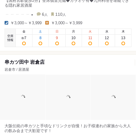
【国府宮駅徒歩2分】全席個室完備◆カラオケ有◆九州料理を堪能でき
る隠れ家居酒屋
-
6
110
人
人
￥3,000～￥3,999
￥3,000～￥3,999
金
土
日
月
火
水
木
空席
7
8
9
10
11
12
13
8
/
情報
串カツ田中 岩倉店
岩倉市 / 居酒屋
大阪伝統の串カツと手頃なドリンクが自慢！お子様連れの家族から大人
の飲み会まで大歓迎です！