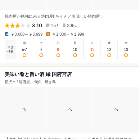
焼肉屋が勉強に来る焼肉屋!!ちゃんと美味しい焼肉屋！
3.10
15
305
人
人
￥3,000～￥3,999
￥1,000～￥1,999
金
土
日
月
火
水
木
空席
7
8
9
10
11
12
13
8
/
情報
美味い肴と旨い酒 縁 国府宮店
稲沢市 / 居酒屋、海鮮、焼き鳥