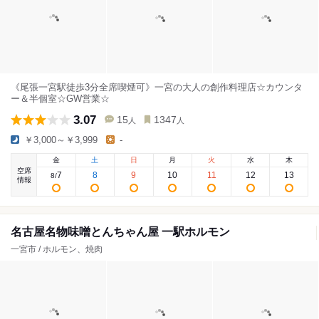
《尾張一宮駅徒歩3分全席喫煙可》一宮の大人の創作料理店☆カウンタ
ー＆半個室☆GW営業☆
3.07
15
1347
人
人
￥3,000～￥3,999
-
金
土
日
月
火
水
木
空席
7
8
9
10
11
12
13
8
/
情報
名古屋名物味噌とんちゃん屋 一駅ホルモン
一宮市 / ホルモン、焼肉