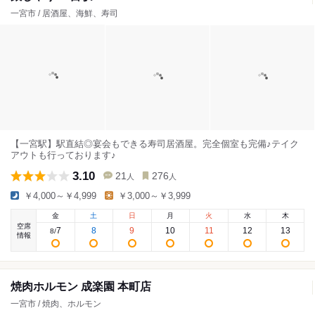
一宮市 / 居酒屋、海鮮、寿司
【一宮駅】駅直結◎宴会もできる寿司居酒屋。完全個室も完備♪テイク
アウトも行っております♪
3.10
21
276
人
人
￥4,000～￥4,999
￥3,000～￥3,999
金
土
日
月
火
水
木
空席
7
8
9
10
11
12
13
8
/
情報
焼肉ホルモン 成楽園 本町店
一宮市 / 焼肉、ホルモン