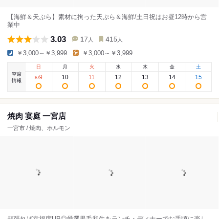
【海鮮＆天ぷら】素材に拘った天ぷら＆海鮮/土日祝はお昼12時から営
業中
3.03
17
415
人
人
￥3,000～￥3,999
￥3,000～￥3,999
日
月
火
水
木
金
土
空席
9
10
11
12
13
14
15
8
/
情報
焼肉 宴庭 一宮店
一宮市 / 焼肉、ホルモン
頬張れば幸福度UP◎厳選黒毛和牛をランチ・ディナーでお手頃に楽し