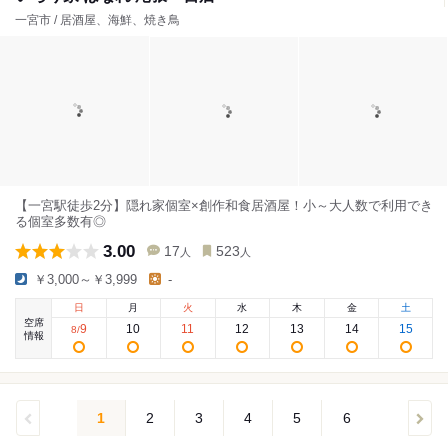
一宮市 / 居酒屋、海鮮、焼き鳥
【一宮駅徒歩2分】隠れ家個室×創作和食居酒屋！小～大人数で利用でき
る個室多数有◎
3.00
17
523
人
人
￥3,000～￥3,999
-
日
月
火
水
木
金
土
空席
9
10
11
12
13
14
15
8
/
情報
1
2
3
4
5
6