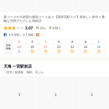
新コースや大絶賛の復刻コースあり【国府宮駅スグ】美味しい和牛と素
敵な空間でたのしむ焼肉店
3.07
10
436
人
人
￥6,000～￥7,999
-
日
月
火
水
木
金
土
空席
9
10
11
12
13
14
15
8
/
情報
天海 一宮駅前店
一宮市 / 居酒屋、海鮮、天ぷら