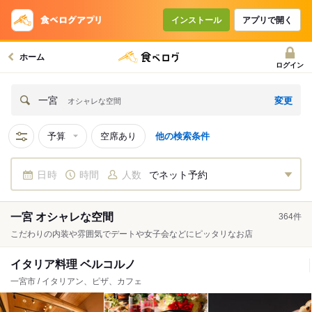
インストール
アプリで開く
ホーム
ログイン
変更
一宮
オシャレな空間
予算
空席あり
他の検索条件
日時
時間
人数
でネット予約
一宮 オシャレな空間
364
件
こだわりの内装や雰囲気でデートや女子会などにピッタリなお店
イタリア料理 ベルコルノ
一宮市 / イタリアン、ピザ、カフェ