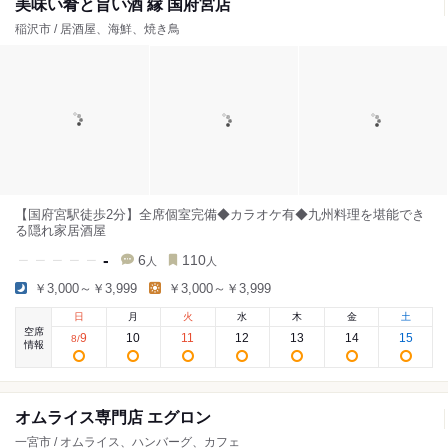
美味い肴と旨い酒 縁 国府宮店
稲沢市 / 居酒屋、海鮮、焼き鳥
【国府宮駅徒歩2分】全席個室完備◆カラオケ有◆九州料理を堪能でき
る隠れ家居酒屋
-
6
110
人
人
￥3,000～￥3,999
￥3,000～￥3,999
日
月
火
水
木
金
土
空席
9
10
11
12
13
14
15
8
/
情報
オムライス専門店 エグロン
一宮市 / オムライス、ハンバーグ、カフェ