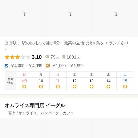
ほぼ駅 。駅の改札まで徒歩0分！最高の立地で焼き鳥を ♪ ランチあり
。
3.10
79
1091
人
人
￥4,000～￥4,999
￥1,000～￥1,999
日
月
火
水
木
金
土
空席
9
10
11
12
13
14
15
8
/
情報
オムライス専門店 イーグル
一宮市 / オムライス、ハンバーグ、カフェ