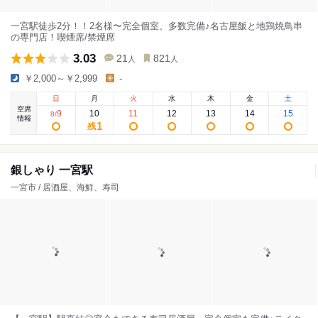
一宮駅徒歩2分！！2名様〜完全個室、多数完備♪名古屋飯と地鶏焼鳥串
の専門店！喫煙席/禁煙席
3.03
21
821
人
人
￥2,000～￥2,999
-
日
月
火
水
木
金
土
空席
9
10
11
12
13
14
15
8
/
情報
1
残
銀しゃり 一宮駅
一宮市 / 居酒屋、海鮮、寿司