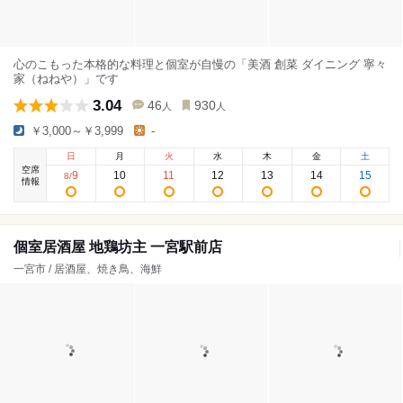
心のこもった本格的な料理と個室が自慢の「美酒 創菜 ダイニング 寧々
家（ねねや）」です
3.04
46
930
人
人
￥3,000～￥3,999
-
日
月
火
水
木
金
土
空席
9
10
11
12
13
14
15
8
/
情報
個室居酒屋 地鶏坊主 一宮駅前店
一宮市 / 居酒屋、焼き鳥、海鮮