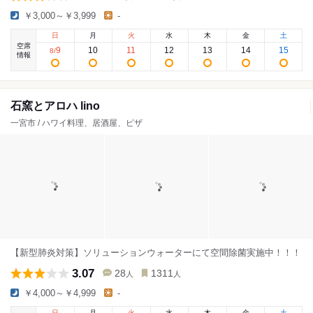
￥3,000～￥3,999
-
日
月
火
水
木
金
土
空席
9
10
11
12
13
14
15
8
/
情報
石窯とアロハ lino
一宮市 / ハワイ料理、居酒屋、ピザ
【新型肺炎対策】ソリューションウォーターにて空間除菌実施中！！！
3.07
28
1311
人
人
￥4,000～￥4,999
-
日
月
火
水
木
金
土