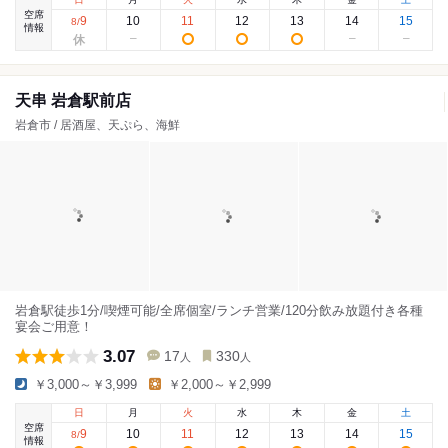
空席
9
10
11
12
13
14
15
8
/
情報
天串 岩倉駅前店
岩倉市 / 居酒屋、天ぷら、海鮮
岩倉駅徒歩1分/喫煙可能/全席個室/ランチ営業/120分飲み放題付き各種
宴会ご用意！
3.07
17
330
人
人
￥3,000～￥3,999
￥2,000～￥2,999
日
月
火
水
木
金
土
空席
9
10
11
12
13
14
15
8
/
情報