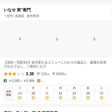
いなせ 寅”衛門
一宮市 / 居酒屋、創作料理
【名鉄一宮駅3分】毎月変わるメニューこだわりの逸品と、厳選日本酒
でおもてなし。ご接待にも◎
3.38
115
3446
人
人
￥5,000～￥5,999
-
日
月
火
水
木
金
土
空席
9
10
11
12
13
14
15
8
/
情報