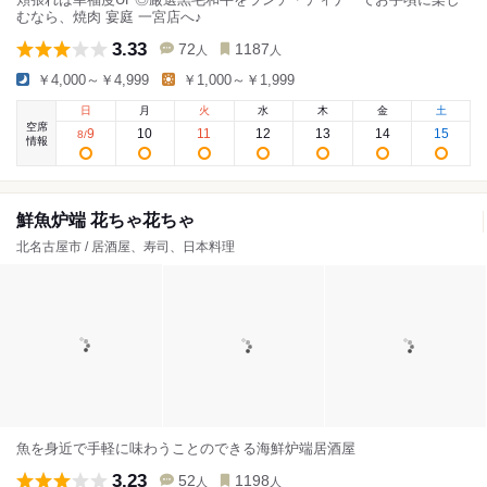
むなら、焼肉 宴庭 一宮店へ♪
3.33
72
1187
人
人
￥4,000～￥4,999
￥1,000～￥1,999
日
月
火
水
木
金
土
空席
9
10
11
12
13
14
15
8
/
情報
鮮魚炉端 花ちゃ花ちゃ
北名古屋市 / 居酒屋、寿司、日本料理
魚を身近で手軽に味わうことのできる海鮮炉端居酒屋
3.23
52
1198
人
人