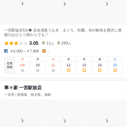
一宮駅徒歩5分◆ 浜名湖産うなぎ、まぐろ、牡蠣…旬の鮮魚を贅沢に堪
能◎おひとり様からでも♡
3.05
11
299
人
人
￥6,000～￥7,999
-
日
月
火
水
木
金
土
空席
9
10
11
12
13
14
15
8
/
情報
寧々家 一宮駅前店
一宮市 / 居酒屋、焼き鳥、海鮮