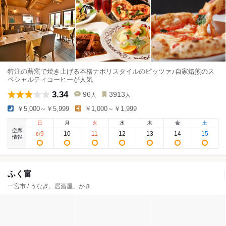
特注の薪窯で焼き上げる本格ナポリスタイルのピッツァ♪自家焙煎のス
ペシャルティコーヒーが人気
3.34
96
3913
人
人
￥5,000～￥5,999
￥1,000～￥1,999
日
月
火
水
木
金
土
空席
9
10
11
12
13
14
15
8
/
情報
ふく富
一宮市 / うなぎ、居酒屋、かき