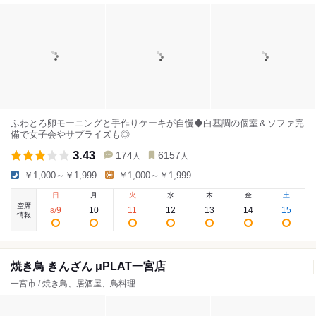
ふわとろ卵モーニングと手作りケーキが自慢◆白基調の個室＆ソファ完
備で女子会やサプライズも◎
3.43
174
6157
人
人
￥1,000～￥1,999
￥1,000～￥1,999
日
月
火
水
木
金
土
空席
9
10
11
12
13
14
15
8
/
情報
焼き鳥 きんざん μPLAT一宮店
一宮市 / 焼き鳥、居酒屋、鳥料理