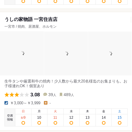
うしの家物語 一宮住吉店
一宮市 / 焼肉、居酒屋、ホルモン
生牛タンや厳選和牛の焼肉！少人数から最大20名様迄のお集まりも。お
子様連れOK！個室あり
3.08
39
489
人
人
￥3,000～￥3,999
-
日
月
火
水
木
金
土
空席
9
10
11
12
13
14
15
8
/
情報