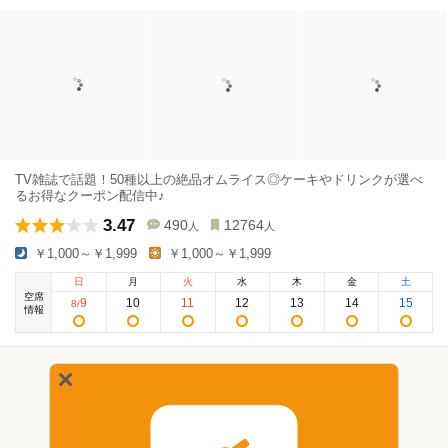
TV雑誌で話題！50種以上の絶品オムライス◎ケーキやドリンクが選べ
るお得なクーポン配信中♪
3.47
490
12764
人
人
￥1,000～￥1,999
￥1,000～￥1,999
日
月
火
水
木
金
土
空席
9
10
11
12
13
14
15
8
/
情報