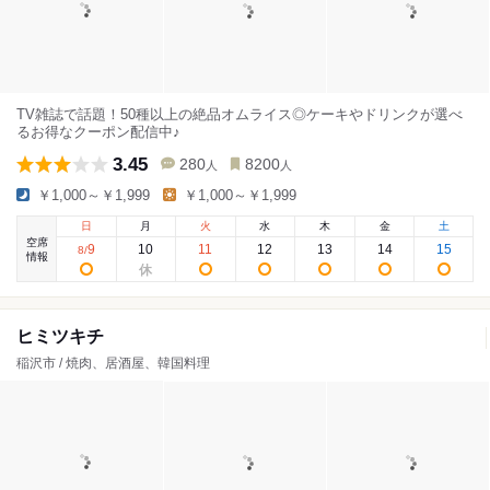
TV雑誌で話題！50種以上の絶品オムライス◎ケーキやドリンクが選べ
るお得なクーポン配信中♪
3.45
280
8200
人
人
￥1,000～￥1,999
￥1,000～￥1,999
日
月
火
水
木
金
土
空席
9
10
11
12
13
14
15
8
/
情報
ヒミツキチ
稲沢市 / 焼肉、居酒屋、韓国料理