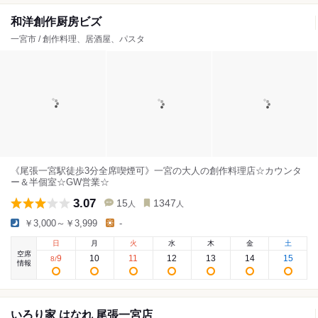
和洋創作厨房ビズ
一宮市 / 創作料理、居酒屋、パスタ
《尾張一宮駅徒歩3分全席喫煙可》一宮の大人の創作料理店☆カウンタ
ー＆半個室☆GW営業☆
3.07
15
1347
人
人
￥3,000～￥3,999
-
日
月
火
水
木
金
土
空席
9
10
11
12
13
14
15
8
/
情報
いろり家 はなれ 尾張一宮店