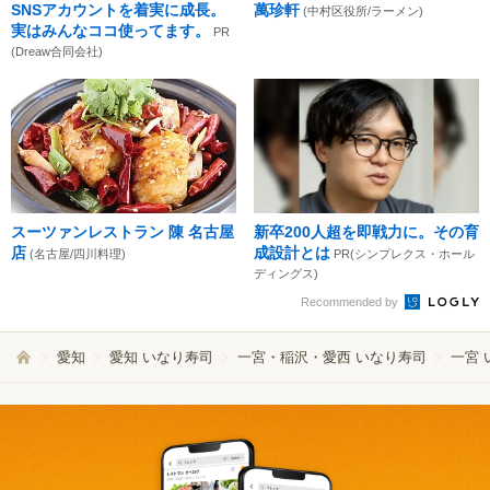
SNSアカウントを着実に成長。
萬珍軒
(中村区役所/ラーメン)
実はみんなココ使ってます。
PR
(Dreaw合同会社)
スーツァンレストラン 陳 名古屋
新卒200人超を即戦力に。その育
店
成設計とは
(名古屋/四川料理)
PR(シンプレクス・ホール
ディングス)
Recommended by
愛知
愛知 いなり寿司
一宮・稲沢・愛西 いなり寿司
一宮 