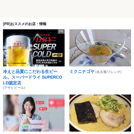
[PR]おススメのお店・情報
PR
冷えと品質にこだわる生ビー
ミクニナゴヤ
(名古屋/フレンチ)
ル。スーパードライ SUPERCO
LD認定店
(アサヒビール)