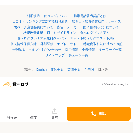
利用規約
食べログについて
携帯電話番号認証とは
口コミ・ランキングに対する取り組み
飲食店・飲食企業様向けサービス
食べログ店舗会員について
広告（メーカー・団体様等向け）について
機能改善要望
口コミガイドライン
食べログプレミアム
食べログプレミアム無料クーポン
ネット予約（リクエスト予約）
個人情報保護方針
外部送信（オプトアウト）
特定商取引法に基づく表記
推奨環境
ヘルプ・お問い合わせ
採用情報
企業情報
キーワード一覧
サイトマップ
チェーン一覧
言語：
English
简体中文
繁體中文
한국어
日本語
©Kakaku.com, Inc.
電話
行った
保存
共有