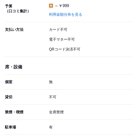
～￥999
予算
（口コミ集計）
利用金額分布を見る
支払い方法
カード不可
電子マネー不可
QRコード決済不可
席・設備
個室
無
貸切
不可
禁煙・喫煙
全席禁煙
駐車場
有