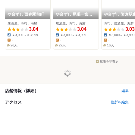
や台ずし 西春駅前町
や台ずし 尾張一宮駅
や台ずし 岩倉駅
東口町
町
居酒屋、寿司、海鮮
居酒屋、寿司、海鮮
寿司、居酒屋、海鮮
3.04
3.04
3.03
￥3,000～￥3,999
￥3,000～￥3,999
￥3,000～￥3,999
Dinner:
Dinner:
Dinner:
-
-
-
Lunch:
Lunch:
Lunch:
26人
27人
16人
広告を非表示
店舗情報（詳細）
編集
アクセス
住所を編集