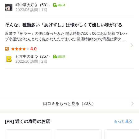
Lunch:
町中華大好き
（531）
2023/06 訪問
1回
そんな、種類多い「あげずし」は懐かしくて優しい味がする
近隣で「朝ラー」の後に寄ったみた 開店時刻の10：00にお店到着 プレハ
ブ小屋だがなんとなく厳かなたたずまいだ 開店時刻なので商品は満タン
に準備されている 上か...
4.0
Lunch:
ヒマ中のまつ
（257）
2022/10 訪問
2回
口コミをもっと見る（20人）
[PR] 近くの寿司のお店
もっと見る