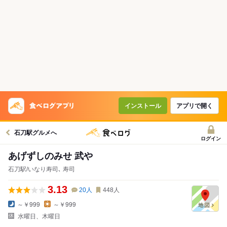
インストール
アプリで開く
石刀駅グルメへ
ログイン
あげずしのみせ 武や
石刀駅/いなり寿司､ 寿司
3.13
20
人
448
人
～￥999
～￥999
水曜日、木曜日