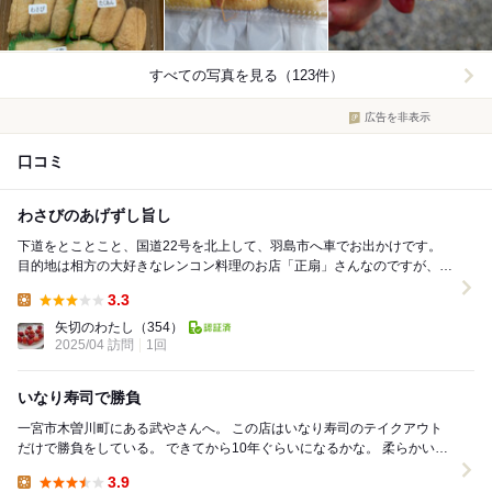
すべての写真を見る（123件）
広告を非表示
口コミ
わさびのあげずし旨し
下道をとことこと、国道22号を北上して、羽島市へ車でお出かけです。
目的地は相方の大好きなレンコン料理のお店「正扇」さんなのですが、膨
大な「行きたいお店」のブックマークの近く...
3.3
Lunch:
矢切のわたし
（354）
2025/04 訪問
1回
いなり寿司で勝負
一宮市木曽川町にある武やさんへ。 この店はいなり寿司のテイクアウト
だけで勝負をしている。 できてから10年ぐらいになるかな。 柔らかいあ
たりの気の良いおばちゃんが1人でや...
3.9