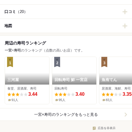
口コミ
（20）
地図
周辺の寿司ランキング
一宮
×
寿司
のランキング（点数の高いお店）です。
1
2
3
三河屋
回転寿司 鮮 一宮店
魚有てん
食堂、居酒屋、寿司
回転寿司
居酒屋、海鮮、寿司
3.44
3.40
3.35
91人
95人
83人
一宮×寿司
のランキングをもっと見る
広告を非表示