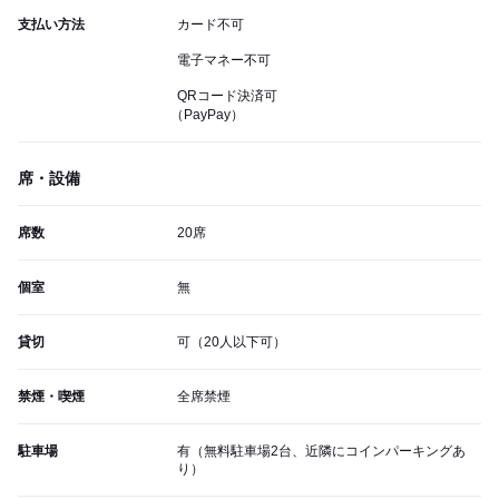
支払い方法
カード不可
電子マネー不可
QRコード決済可
（PayPay）
席・設備
席数
20席
個室
無
貸切
可（20人以下可）
禁煙・喫煙
全席禁煙
駐車場
有（無料駐車場2台、近隣にコインパーキングあ
り）