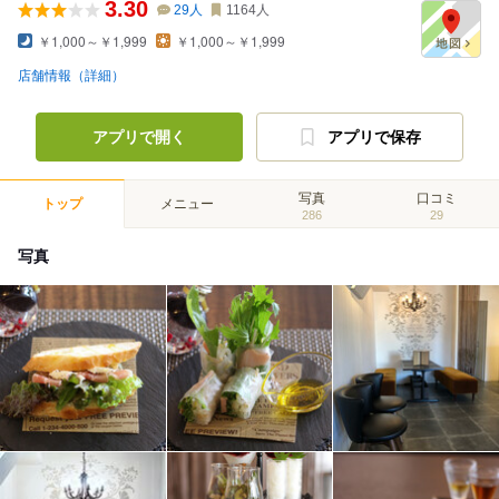
3.30
29
人
1164
人
￥1,000～￥1,999
￥1,000～￥1,999
店舗情報（詳細）
アプリで開く
アプリで保存
写真
口コミ
トップ
メニュー
286
29
写真