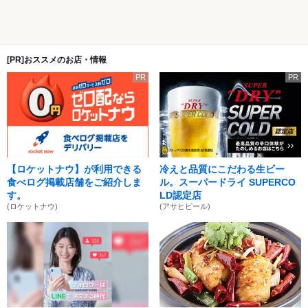
[PR]おススメのお店・情報
PR
PR
【ロケットナウ】が利用できる
冷えと品質にこだわる生ビー
食べログ掲載店舗をご紹介しま
ル。スーパードライ SUPERCO
す。
LD認定店
(ロケットナウ)
(アサヒビール)