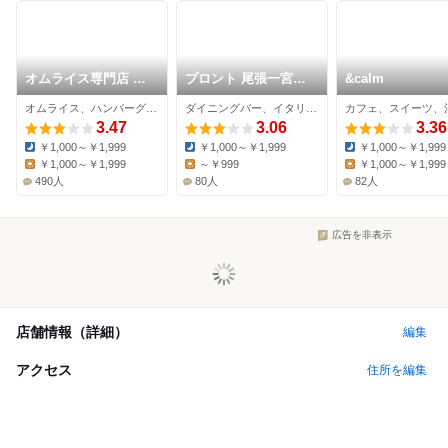
オムライス専門店 エ
プロント 尾張一宮駅
&calm
グロン
店
オムライス、ハンバーグ、カフェ
ダイニングバー、イタリアン、カフェ
カフェ、スイーツ、
3.47
3.06
3.36
￥1,000～￥1,999
￥1,000～￥1,999
￥1,000～￥1,999
Dinner:
Dinner:
Dinner:
￥1,000～￥1,999
～￥999
￥1,000～￥1,999
Lunch:
Lunch:
Lunch:
490人
80人
82人
広告を非表示
店舗情報（詳細）
編集
アクセス
住所を編集