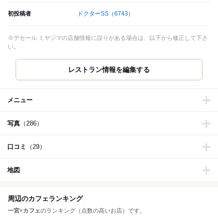
初投稿者
ドクターSS
（6743）
※デセール ミヤジマの店舗情報に誤りがある場合は、以下から修正して下さ
い。
レストラン情報を編集する
メニュー
写真
（286）
口コミ
（29）
地図
周辺のカフェランキング
一宮
×
カフェ
のランキング（点数の高いお店）です。