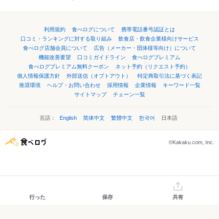
利用規約
食べログについて
携帯電話番号認証とは
口コミ・ランキングに対する取り組み
飲食店・飲食企業様向けサービス
食べログ店舗会員について
広告（メーカー・団体様等向け）について
機能改善要望
口コミガイドライン
食べログプレミアム
食べログプレミアム無料クーポン
ネット予約（リクエスト予約）
個人情報保護方針
外部送信（オプトアウト）
特定商取引法に基づく表記
推奨環境
ヘルプ・お問い合わせ
採用情報
企業情報
キーワード一覧
サイトマップ
チェーン一覧
言語：
English
简体中文
繁體中文
한국어
日本語
©Kakaku.com, Inc.
行った
保存
共有