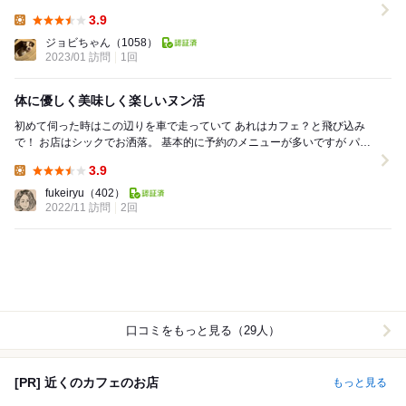
して行ってきました。お正月らしいスイーツセット...
3.9
Lunch:
ジョビちゃん
（1058）
2023/01 訪問
1回
体に優しく美味しく楽しいヌン活
初めて伺った時はこの辺りを車で走っていて あれはカフェ？と飛び込み
で！ お店はシックでお洒落。 基本的に予約のメニューが多いですが パフ
ェならお出しできますと 素敵なパフ...
3.9
Lunch:
fukeiryu
（402）
2022/11 訪問
2回
口コミをもっと見る（29人）
[PR] 近くのカフェのお店
もっと見る