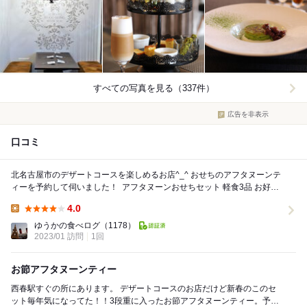
すべての写真を見る（337件）
広告を非表示
口コミ
北名古屋市のデザートコースを楽しめるお店^_^ おせちのアフタヌーンテ
ィーを予約して伺いました！ ⁡ アフタヌーンおせちセット 軽食3品 お好き
なお飲み物1杯 デザート...
4.0
Lunch:
ゆうかの食べログ
（1178）
2023/01 訪問
1回
お節アフタヌーンティー
西春駅すぐの所にあります。 デザートコースのお店だけど新春のこのセ
ット毎年気になってた！！3段重に入ったお節アフタヌーンティー。予約