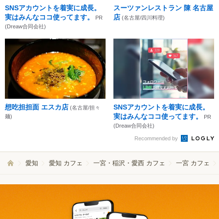
SNSアカウントを着実に成長。
スーツァンレストラン 陳 名古屋
実はみんなココ使ってます。
店
PR
(名古屋/四川料理)
(Dreaw合同会社)
想吃担担面 エスカ店
SNSアカウントを着実に成長。
(名古屋/担々
実はみんなココ使ってます。
麺)
PR
(Dreaw合同会社)
Recommended by
愛知
愛知 カフェ
一宮・稲沢・愛西 カフェ
一宮 カフェ