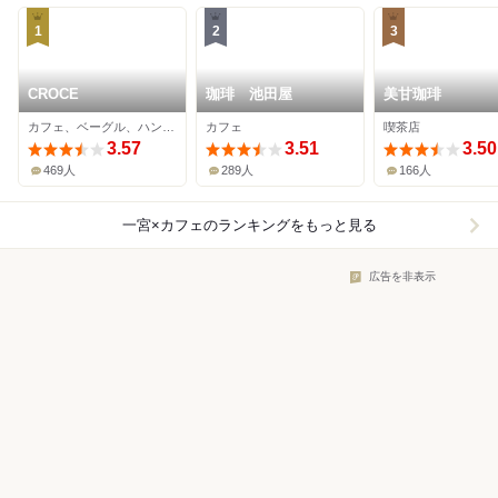
1
2
3
CROCE
珈琲 池田屋
美甘珈琲
カフェ、ベーグル、ハンバーガー
カフェ
喫茶店
3.57
3.51
3.50
469人
289人
166人
一宮×カフェ
のランキングをもっと見る
広告を非表示