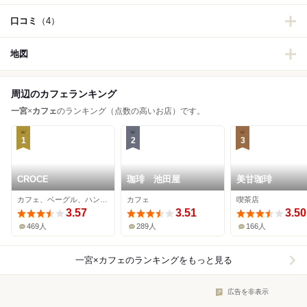
口コミ
（4）
地図
周辺のカフェランキング
一宮
×
カフェ
のランキング（点数の高いお店）です。
1
2
3
CROCE
珈琲 池田屋
美甘珈琲
カフェ、ベーグル、ハンバーガー
カフェ
喫茶店
3.57
3.51
3.50
469人
289人
166人
一宮×カフェ
のランキングをもっと見る
広告を非表示