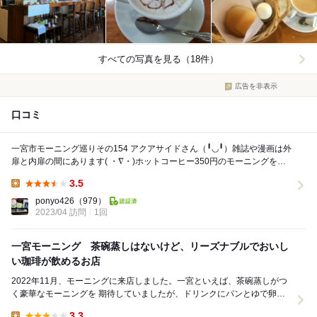
すべての写真を見る（18件）
広告を非表示
口コミ
一宮市モーニング巡りその154 アクアサイドさん（╹◡╹）雑誌や漫画は外
扉と内扉の間にあります( ・∇・)ホットコーヒー350円のモーニングをい
ただきました( ・∇・)シンプルで、...
3.5
Lunch:
ponyo426
（979）
2023/04 訪問
1回
一宮モーニング 茶碗蒸しはないけど、リーズナブルでおいし
い珈琲が飲めるお店
2022年11月、モーニングに来店しました。一宮といえば、茶碗蒸しがつ
く豪華なモーニングを 期待していましたが、ドリンクにパンとゆで卵が
つくシンプルなものでした。 アイスコーヒ...
3.3