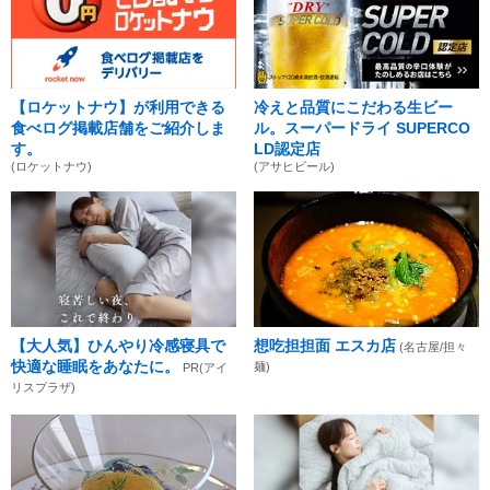
【ロケットナウ】が利用できる
冷えと品質にこだわる生ビー
食べログ掲載店舗をご紹介しま
ル。スーパードライ SUPERCO
す。
LD認定店
(ロケットナウ)
(アサヒビール)
【大人気】ひんやり冷感寝具で
想吃担担面 エスカ店
(名古屋/担々
快適な睡眠をあなたに。
麺)
PR(アイ
リスプラザ)