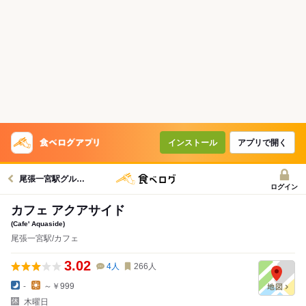
インストール
アプリで開く
尾張一宮駅グルメへ
ログイン
カフェ アクアサイド
(Cafe' Aquaside)
尾張一宮駅/カフェ
3.02
4
人
266
人
-
～￥999
木曜日