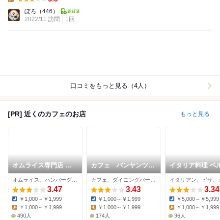
Lunch:
ぽろ
（446）
2022/11 訪問
1回
口コミをもっと見る（4人）
[PR] 近くのカフェのお店
もっと見る
オムライス専門店 エ
カフェ バンヤンツリ
イタリア料理 ベ
グロン
ー
ルノ
オムライス、ハンバーグ、カフェ
カフェ、ダイニングバー、ケーキ
イタリアン、ピザ、
3.47
3.43
3.34
￥1,000～￥1,999
￥1,000～￥1,999
￥5,000～￥5,999
Dinner:
Dinner:
Dinner:
￥1,000～￥1,999
￥1,000～￥1,999
￥1,000～￥1,999
Lunch:
Lunch:
Lunch:
490人
174人
96人