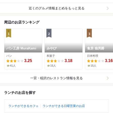
近くのグルメ情報まとめをもっと見る
周辺のお店ランキング
1
2
3
パン工房 MuraKami
みやび
食房 猫男爵
パン
和菓子
日本料理
3.25
3.18
3.16
41人
15人
15人
一宮・稲沢
のレストラン情報を見る
ランチのお店を探す
ランチができるカフェ
ランチができる日曜営業のお店