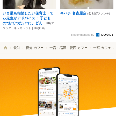
いま最も相談したい保育士・て
キハチ 名古屋店
(名古屋/フレンチ)
ぃ先生がアドバイス！ 子ども
の“おてつだい”に、どん...
PR(ア
タック・キュキュット｜Hugkum)
Recommended by
愛知
愛知 カフェ
一宮・稲沢・愛西 カフェ
一宮 カフェ