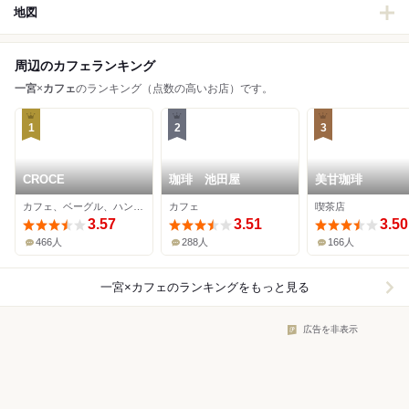
地図
周辺のカフェランキング
一宮
×
カフェ
のランキング（点数の高いお店）です。
1
2
3
CROCE
珈琲 池田屋
美甘珈琲
カフェ、ベーグル、ハンバーガー
カフェ
喫茶店
3.57
3.51
3.50
466人
288人
166人
一宮×カフェ
のランキングをもっと見る
広告を非表示