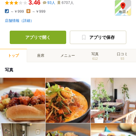
3.46
93
人
6707
人
～￥999
～￥999
店舗情報（詳細）
アプリで開く
アプリで保存
写真
口コミ
トップ
座席
メニュー
612
93
写真