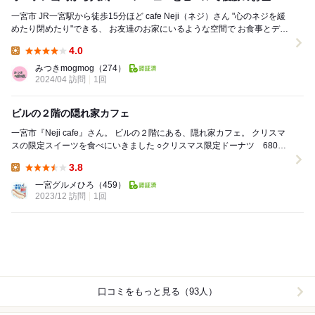
一宮市 JR一宮駅から徒歩15分ほど cafe Neji（ネジ）さん "心のネジを緩
めたり閉めたり"できる、 お友達のお家にいるような空間で お食事とデザ
ー...
4.0
Lunch:
みつきmogmog
（274）
2024/04 訪問
1回
ビルの２階の隠れ家カフェ
一宮市『Neji cafe』さん。 ビルの２階にある、隠れ家カフェ。 クリスマ
スの限定スイーツを食べにいきました ○クリスマス限定ドーナツ 680円
最初駐車場...
3.8
Lunch:
一宮グルメひろ
（459）
2023/12 訪問
1回
口コミをもっと見る（93人）