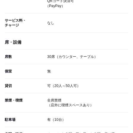
QRコード決済可
（PayPay）
サービス料・
なし
チャージ
席・設備
席数
30席（カウンター、テーブル）
個室
無
貸切
可（20人～50人可）
禁煙・喫煙
全席禁煙
（店外に喫煙スペースあり）
駐車場
有（10台）