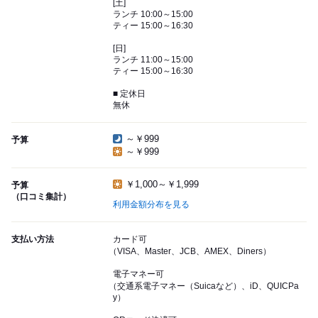
[土]
ランチ 10:00～15:00
ティー 15:00～16:30
[日]
ランチ 11:00～15:00
ティー 15:00～16:30
■ 定休日
無休
～￥999
予算
～￥999
￥1,000～￥1,999
予算
（口コミ集計）
利用金額分布を見る
支払い方法
カード可
（VISA、Master、JCB、AMEX、Diners）
電子マネー可
（交通系電子マネー（Suicaなど）、iD、QUICPa
y）