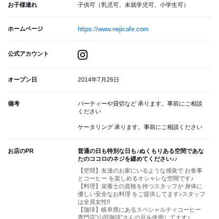
お子様連れ
子供可（乳児可、未就学児可、小学生可）
ホームページ
https://www.nejicafe.com
公式アカウント
オープン日
2014年7月26日
備考
パーティーや貸切など 承ります。事前にご相談
ください
ケータリング 承ります。事前にご相談ください
お店のPR
普通の日も特別な日も♪ぬくもりある空間であな
たのココロのネジを緩めてください♪♪
【空間】友達のお家にいるような感覚で お食事
とコーヒー を楽しめるオシャレな空間です♪
【料理】栄養士の資格を持つスタッフが 身体に
優しい安全なお料理 をご提供してます♪スタッフ
は全員女性!!
【珈琲】岐阜県にあるスペシャルティコーヒー
専門店"山田珈琲"さんの豆を使用してます♪