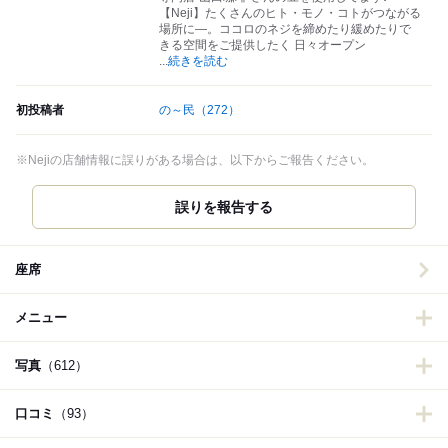
【Neji】たくさんのヒト・モノ・コトがつながる
場所に―。ココロのネジを締めたり緩めたりで
きる空間をご提供したく 日々オープン
...
続きを読む
初投稿者
の～民
（272）
※Nejiの店舗情報に誤りがある場合は、以下からご報告ください。
誤りを報告する
座席
メニュー
写真
（612）
口コミ
（93）