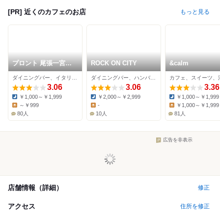
[PR] 近くのカフェのお店
もっと見る
プロント 尾張一宮駅
ROCK ON CITY
&calm
店
ダイニングバー、イタリアン、カフェ
ダイニングバー、ハンバーガー、カフェ
カフェ、スイーツ、
3.06
3.06
3.36
￥1,000～￥1,999
￥2,000～￥2,999
￥1,000～￥1,999
Dinner:
Dinner:
Dinner:
～￥999
-
￥1,000～￥1,999
Lunch:
Lunch:
Lunch:
80人
10人
81人
広告を非表示
店舗情報（詳細）
修正
アクセス
住所を修正