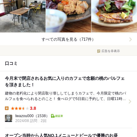
すべての写真を見る（717件）
広告を非表示
口コミ
今月末で閉店されるお気に入りのカフェで念願の桃のパルフェ
を頂きました！
建物の老朽化により閉店取り壊ししてしまうカフェで、今月限定で桃のパ
ルフェを食べられるとのこと！ 食べログで5日前に予約して、日曜11時に
1名で訪問です(〜￣▽￣)〜 オーダ...
3.8
Lunch:
Iwazou000
（1538）
2024/08 訪問
2回
オープン当時から人気NO.1メニューとビールで優勝のお昼