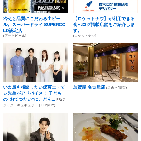
冷えと品質にこだわる生ビー
【ロケットナウ】が利用できる
ル。スーパードライ SUPERCO
食べログ掲載店舗をご紹介しま
LD認定店
す。
(アサヒビール)
(ロケットナウ)
いま最も相談したい保育士・て
加賀屋 名古屋店
(名古屋/懐石)
ぃ先生がアドバイス！ 子ども
の“おてつだい”に、どん...
PR(ア
タック・キュキュット｜Hugkum)