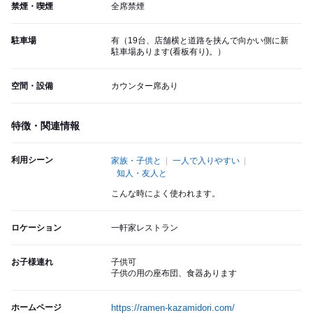
禁煙・喫煙
全席禁煙
駐車場
有（19台、店舗横と道路を挟んで向かい側に新
駐車場あります(看板有り)。）
空間・設備
カウンター席あり
特徴・関連情報
利用シーン
家族・子供と
一人で入りやすい
知人・友人と
こんな時によく使われます。
ロケーション
一軒家レストラン
お子様連れ
子供可
子供の用の座布団、食器あります
ホームページ
https://ramen-kazamidori.com/