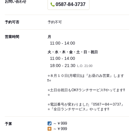
お問い合わせ
0587-84-3737
予約可否
予約不可
営業時間
月
11:00 - 14:00
火・水・木・金・土・日・祝日
11:00 - 14:00
18:00 - 21:30
L.O. 21:00
⭐️８月１０日(月曜日)は『お昼のみ営業』します
❗️⭐️
⭐️土日㊗️祝日もOK‼️ランチサービス‼️やってます‼️
⭐️
⭐️電話番号が変わりました『0587ー84ー3737』
⭐️『全日ランチサービス』やってます‼️
～￥999
予算
～￥999