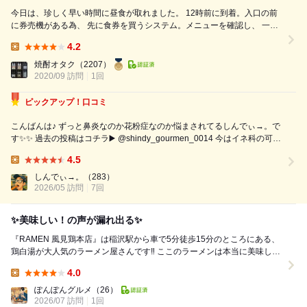
今日は、珍しく早い時間に昼食が取れました。 12時前に到着。入口の前
に券売機がある為、 先に食券を買うシステム。メニューを確認し、 一番
人気のチャーシュー塩をポチっ。店内は ほぼ満席でしたが、タイミング
4.2
良く入れ替わりで テーブル席に案内してもらい、着座出来ました。 店員
Lunch:
さんに食券を渡し、待つこと5分程で到着。 キレイに盛付けられた一杯。
焼酎オタク
（2207）
拘りを感じます。 ...
2020/09 訪問
1回
ピックアップ！口コミ
こんばんは♪ ずっと鼻炎なのか花粉症なのか悩まされてるしんでぃ→。で
す✨✨ 過去の投稿はコチラ▶️ @shindy_gourmen_0014 今はイネ科の可能
性高いみたいだね…一番酷い そんな気分は栄養補給で退散しましょ 〜
4.5
RAMEN風見鶏本店〜 @ramen_kazamidori ...
Lunch:
しんでぃ→。
（283）
2026/05 訪問
7回
✨美味しい！の声が漏れ出る✨
『RAMEN 風見鶏本店』は稲沢駅から車で5分徒歩15分のところにある、
鶏白湯が大人気のラーメン屋さんです‼️ ここのラーメンは本当に美味しく
て、 個人的に大好きで今回...
4.0
Lunch:
ぽんぽんグルメ
（26）
2026/07 訪問
1回