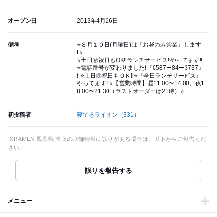
オープン日
2013年4月26日
備考
⭐️８月１０日(月曜日)は『お昼のみ営業』します
❗️⭐️
⭐️土日㊗️祝日もOK‼️ランチサービス‼️やってます‼️
⭐️電話番号が変わりました❗️『0587ー84ー3737』
❗️ ⭐️土日㊗️祝日もＯＫ‼️⭐️『全日ランチサービス』
やってます‼️⭐️【営業時間】昼11:00〜14:00、夜1
8:00〜21:30（ラストオーダーは21時）⭐️
初投稿者
寝てるライオン
（331）
※RAMEN 風見鶏 本店の店舗情報に誤りがある場合は、以下からご報告くだ
さい。
誤りを報告する
メニュー