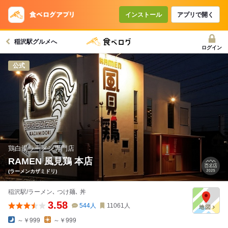
コースで使えるクーポン
戻る
インストール
アプリで開く
稲沢駅グルメへ
クーポンを利用せず予約する
ログイン
公式
鶏白湯ラーメン専門店
RAMEN 風見鶏 本店
(ラーメンカザミドリ)
稲沢駅/ラーメン､ つけ麺､ 丼
3.58
544
人
11061
人
～￥999
～￥999