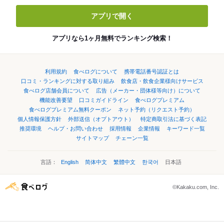
アプリで開く
アプリなら1ヶ月無料でランキング検索！
利用規約
食べログについて
携帯電話番号認証とは
口コミ・ランキングに対する取り組み
飲食店・飲食企業様向けサービス
食べログ店舗会員について
広告（メーカー・団体様等向け）について
機能改善要望
口コミガイドライン
食べログプレミアム
食べログプレミアム無料クーポン
ネット予約（リクエスト予約）
個人情報保護方針
外部送信（オプトアウト）
特定商取引法に基づく表記
推奨環境
ヘルプ・お問い合わせ
採用情報
企業情報
キーワード一覧
サイトマップ
チェーン一覧
言語：
English
简体中文
繁體中文
한국어
日本語
©Kakaku.com, Inc.