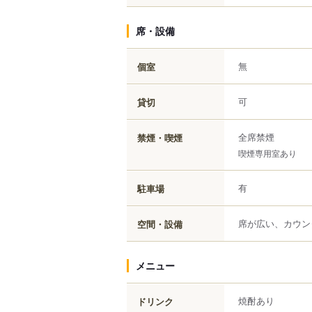
席・設備
無
個室
可
貸切
全席禁煙
禁煙・喫煙
喫煙専用室あり
有
駐車場
席が広い、カウン
空間・設備
メニュー
焼酎あり
ドリンク