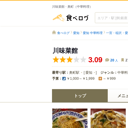
川味菜館 - 奥町（中華料理）
食べログ
食べログ
愛知
愛知 中華料理
一宮・稲沢・愛
川味菜館
3.09
20
人
2
最寄り駅：
奥町駅
[
愛知
]
ジャンル：
中華料
予算：
￥1,000～￥1,999
～￥999
トップ
メニ