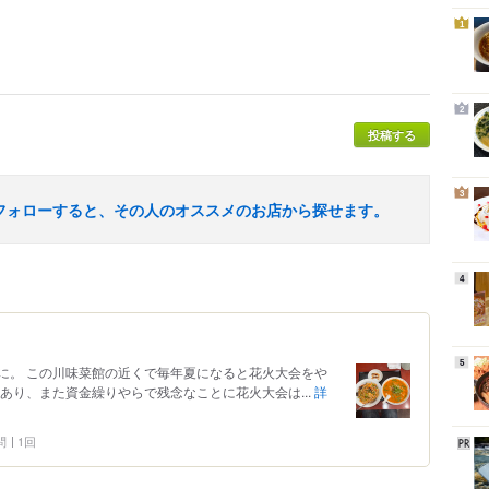
1
2
投稿する
3
フォローすると、その人のオススメのお店から探せます。
4
5
に。 この川味菜館の近くで毎年夏になると花火大会をや
あり、また資金繰りやらで残念なことに花火大会は...
詳
問
1回