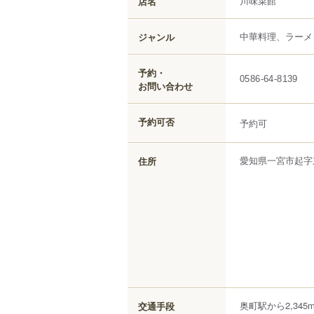
川味菜館
店名
中華料理、ラーメ
ジャンル
予約・
0586-64-8139
お問い合わせ
予約可否
予約可
愛知県
一宮市
起
字
住所
奥町駅から2,345
交通手段