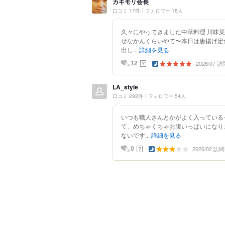
カキモリ会長
口コミ 17件
フォロワー 18人
久々にやってきました中華料理 川味
せなかんくらいやて〜本日は唐揚げ定
出し...
詳細を見る
2026/07 訪
？
12
LA_style
口コミ 292件
フォロワー 54人
いつも職人さんとかがよく入っている
て、めちゃくちゃお腹いっぱいになり
ないです...
詳細を見る
2026/02 訪問
？
0