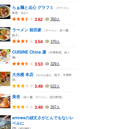
らぁ麺と点心 グラフミ
（ラーメン、
飲茶・点心）
3.62
350
人
ラーメン 前田家
（ラーメン、担々麺、
餃子）
3.54
370
人
CUISINE China 凛
（中華料理、担々
麺）
3.53
329
人
大光楼 本店
（ちゃんぽん、餃子、中華料
理）
3.49
522
人
美杏
（担々麺、ラーメン、四川料理）
3.49
267
人
arrowsの頑丈さがとんでもないレ
ベルに
PR（arrows）