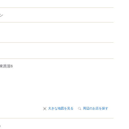
ン
東茜屋6
大きな地図を見る
周辺のお店を探す
m