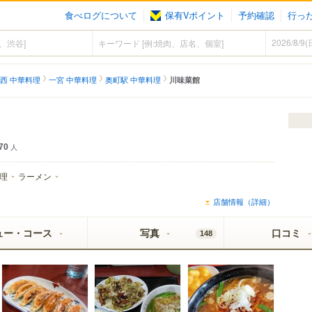
食べログについて
保有Vポイント
予約確認
行っ
西 中華料理
一宮 中華料理
奥町駅 中華料理
川味菜館
70
人
理
ラーメン
店舗情報（詳細）
ュー・コース
写真
口コミ
148