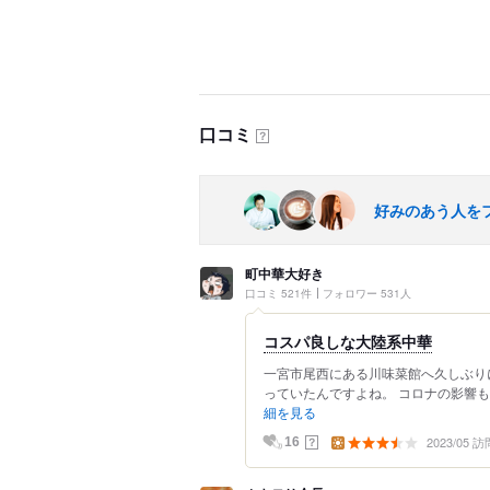
口コミ
？
好みのあう人を
町中華大好き
口コミ 521件
フォロワー 531人
コスパ良しな大陸系中華
一宮市尾西にある川味菜館へ久しぶり
っていたんですよね。 コロナの影響も
細を見る
2023/05 訪
？
16