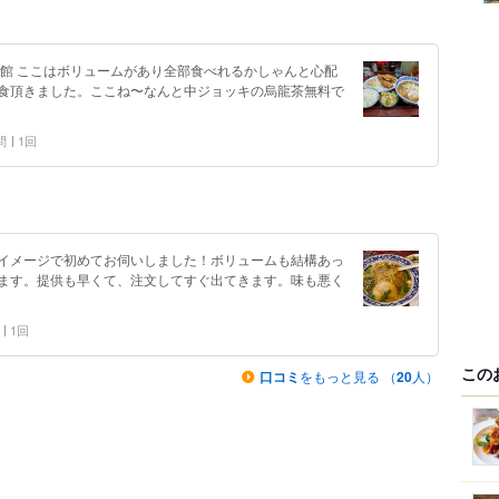
菜館 ここはボリュームがあり全部食べれるかしゃんと心配
食頂きました。ここね〜なんと中ジョッキの烏龍茶無料で
問
1回
イメージで初めてお伺いしました！ボリュームも結構あっ
ます。提供も早くて、注文してすぐ出てきます。味も悪く
1回
この
口コミ
をもっと見る （
20
人）