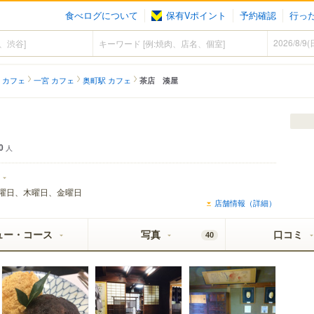
食べログについて
保有Vポイント
予約確認
行っ
 カフェ
一宮 カフェ
奥町駅 カフェ
茶店 湊屋
0
人
曜日、木曜日、金曜日
店舗情報（詳細）
ュー・コース
写真
口コミ
40