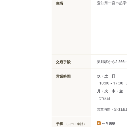
愛知県
一宮市
起
字
住所
奥町駅から2,366
交通手段
水・土・日
営業時間
10:00 - 17:00
月・火・木・金
定休日
営業時間・定休日
予算
（口コミ集計）
～￥999