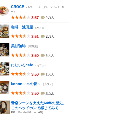
CROCE
（カフェ、ベーグル、ハンバーガ
ー）
3.57
469
人
珈琲 池田屋
（カフェ）
3.51
289
人
美甘珈琲
（喫茶店）
3.50
166
人
にじいろcafe
（カフェ）
3.50
156
人
konon～木の音～
（カフェ）
3.50
109
人
音楽シーンを支えた64年の歴史、
このヘッドホンで感じてみて
PR（Marshall Group AB）