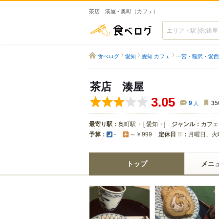
茶店 湊屋 - 奥町（カフェ）
食べログ
食べログ
愛知
愛知 カフェ
一宮・稲沢・愛西
茶店 湊屋
3.05
9
人
35
最寄り駅：
奥町駅
[
愛知
]
ジャンル：
カフェ
予算：
定休日
：
月曜日、火
-
～￥999
トップ
メニ