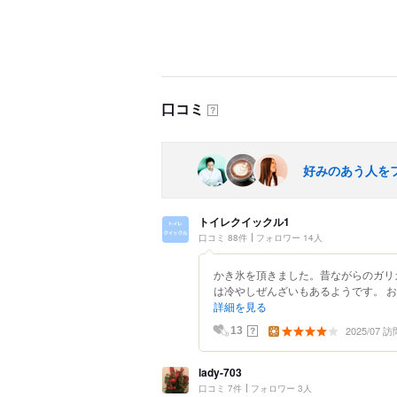
口コミ
？
好みのあう人を
トイレクイックル1
口コミ 88件
フォロワー 14人
かき氷を頂きました。昔ながらのガリ
は冷やしぜんざいもあるようです。 お
詳細を見る
2025/07 訪
？
13
lady-703
口コミ 7件
フォロワー 3人