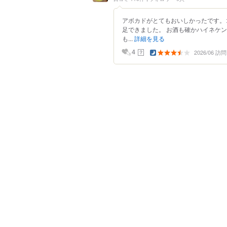
アボカドがとてもおいしかったです。
足できました。 お酒も確かハイネケ
も...
詳細を見る
2026/06 訪問
？
4