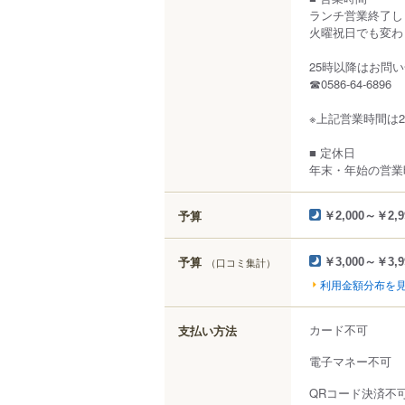
ランチ営業終了し
火曜祝日でも変わ
25時以降はお問
☎︎0586-64-6896
※上記営業時間は20
■ 定休日
年末・年始の営業
予算
￥2,000～￥2,9
予算
（口コミ集計）
￥3,000～￥3,9
利用金額分布を
カード不可
支払い方法
電子マネー不可
QRコード決済不