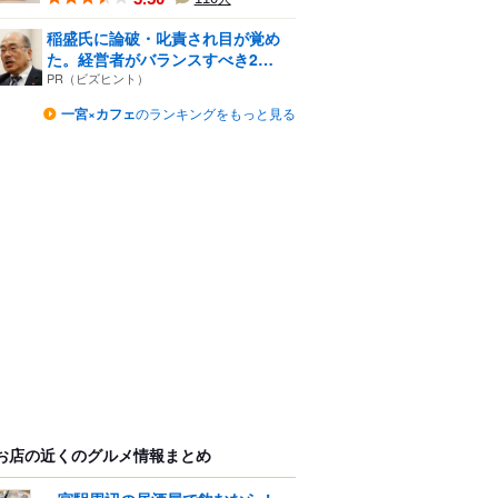
稲盛氏に論破・叱責され目が覚め
た。経営者がバランスすべき2
つ...
PR（ビズヒント）
一宮×カフェ
のランキングをもっと見る
お店の近くのグルメ情報まとめ