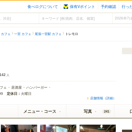
食べログについて
保有Vポイント
予約確認
行っ
 カフェ
一宮 カフェ
尾張一宮駅 カフェ
トレモロ
142
人
フェ
居酒屋
ハンバーガー
定休日：
火曜日
99
店舗情報（詳細）
メニュー・コース
写真
241