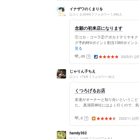
イナザワのくまりを
口コミ 2,034件
フォロワー 1,095人
念願の初来店になります
①コカ・コーラ②アボカドテリヤキク
グ予約時Vポイント割当1360ポイント+
見る
2025/01 訪
？
49
じゃりん子ちえ
口コミ 173件
フォロワー 32人
くつろげるお店
友達がオーナーと知り合いということ
た。 真清田神社にはよく行くので、気に
2023/11 訪問
？
0
handy362
口コミ 110件
フォロワー 9人