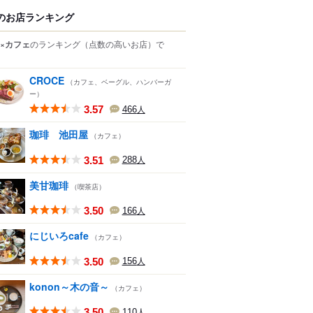
のお店ランキング
×カフェ
のランキング
（点数の高いお店）
で
CROCE
（カフェ、ベーグル、ハンバーガ
ー）
3.57
466
人
珈琲 池田屋
（カフェ）
3.51
288
人
美甘珈琲
（喫茶店）
3.50
166
人
にじいろcafe
（カフェ）
3.50
156
人
konon～木の音～
（カフェ）
3.50
110
人