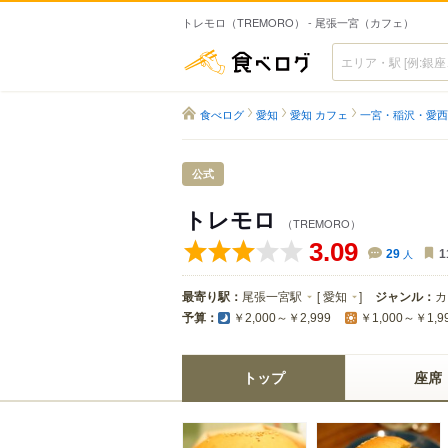
トレモロ（TREMORO） - 尾張一宮（カフェ）
食べログ
食べログ
愛知
愛知 カフェ
一宮・稲沢・愛西
公式
トレモロ
（TREMORO）
3.09
29
人
1
最寄り駅：
尾張一宮駅
[
愛知
]
ジャンル：
カ
予算：
￥2,000～￥2,999
￥1,000～￥1,9
トップ
座席