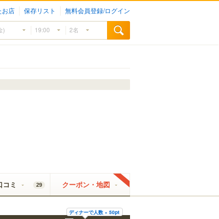
たお店
保存リスト
無料会員登録/ログイン
口コミ
クーポン・地図
29
ディナーで人数 × 50pt