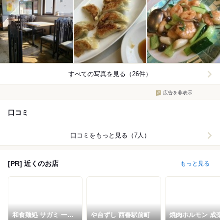
すべての写真を見る（26件）
広告を非表示
口コミ
口コミをもっと見る（7人）
[PR] 近くのお店
もっと見る
和食麺処 サガミ 一宮
や台ずし 西春駅前町
焼肉ホルモン 成