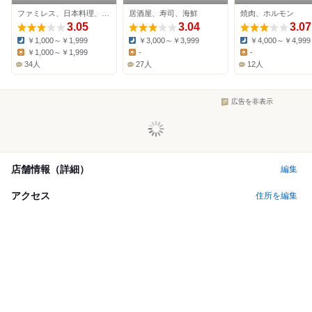
公園通店
本町店
ファミレス、日本料理、そば
居酒屋、寿司、海鮮
焼肉、ホルモン
3.05
3.04
3.07
￥1,000～￥1,999
￥3,000～￥3,999
￥4,000～￥4,999
Dinner:
Dinner:
Dinner:
￥1,000～￥1,999
-
-
Lunch:
Lunch:
Lunch:
34人
27人
12人
広告を非表示
店舗情報（詳細）
編集
アクセス
住所を編集