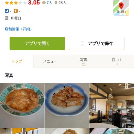
3.05
7
人
68
人
-
-
月曜日
店舗情報（詳細）
アプリで開く
アプリで保存
写真
口コミ
トップ
メニュー
25
7
写真