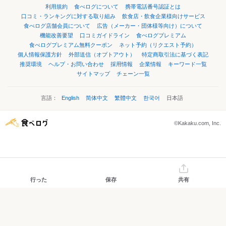
利用規約
食べログについて
携帯電話番号認証とは
口コミ・ランキングに対する取り組み
飲食店・飲食企業様向けサービス
食べログ店舗会員について
広告（メーカー・団体様等向け）について
機能改善要望
口コミガイドライン
食べログプレミアム
食べログプレミアム無料クーポン
ネット予約（リクエスト予約）
個人情報保護方針
外部送信（オプトアウト）
特定商取引法に基づく表記
推奨環境
ヘルプ・お問い合わせ
採用情報
企業情報
キーワード一覧
サイトマップ
チェーン一覧
言語：
English
简体中文
繁體中文
한국어
日本語
©Kakaku.com, Inc.
行った
保存
共有