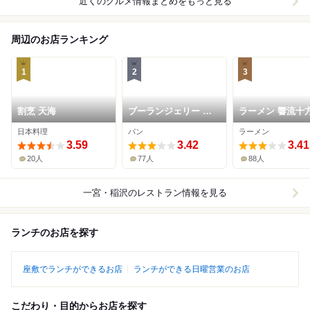
近くのグルメ情報まとめをもっと見る
周辺のお店ランキング
1
2
3
割烹 天海
ブーランジェリー フ
ラーメン 響流十
ルーレタン
日本料理
パン
ラーメン
3.59
3.42
3.41
20人
77人
88人
一宮・稲沢
のレストラン情報を見る
ランチのお店を探す
座敷でランチができるお店
ランチができる日曜営業のお店
こだわり・目的からお店を探す