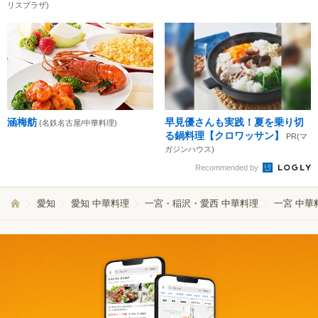
リスプラザ)
涵梅舫
早見優さんも実践！夏を乗り切
(名鉄名古屋/中華料理)
る鍋料理【クロワッサン】
PR(マ
ガジンハウス)
Recommended by
愛知
愛知 中華料理
一宮・稲沢・愛西 中華料理
一宮 中華