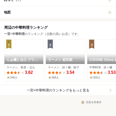
地図
周辺の中華料理ランキング
一宮
×
中華料理
のランキング（点数の高いお店）です。
1
2
3
らぁ麺と点心 グラフ
ラーメン 前田家
CUISINE China 
ミ
ラーメン、飲茶・点心
ラーメン、担々麺、餃子
中華料理、担々麺
3.62
3.54
3.53
349人
369人
329人
一宮×中華料理
のランキングをもっと見る
広告を非表示