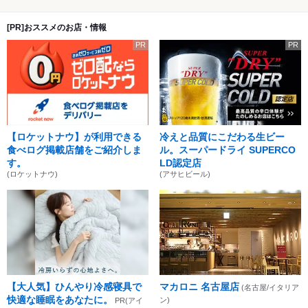
[PR]おススメのお店・情報
PR
PR
【ロケットナウ】が利用できる
冷えと品質にこだわる生ビー
食べログ掲載店舗をご紹介しま
ル。スーパードライ SUPERCO
す。
LD認定店
(ロケットナウ)
(アサヒビール)
【大人気】ひんやり冷感寝具で
マカロニ 名古屋店
(名古屋/イタリア
快適な睡眠をあなたに。
ン)
PR(アイ