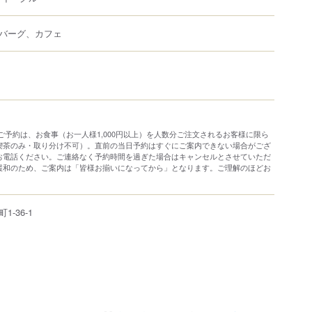
バーグ、カフェ
ご予約は、お食事（お一人様1,000円以上）を人数分ご注文されるお客様に限ら
喫茶のみ・取り分け不可）。直前の当日予約はすぐにご案内できない場合がござ
お電話ください。ご連絡なく予約時間を過ぎた場合はキャンセルとさせていただ
緩和のため、ご案内は「皆様お揃いになってから」となります。ご理解のほどお
町
1-36-1