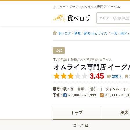
メニュー・プラン : オムライス専門店 イーグル
食べログ
食べログ
愛知
愛知 オムライス
一宮・稲沢・
公式
TVで話題！50種ふわとろ絶品オムライス
オムライス専門店 イーグ
3.45
280
人
最寄り駅：
西一宮駅
[
愛知
]
ジャンル：
オム
予算：
￥1,000～￥1,999
￥1,000～￥1,9
トップ
座席
コース
(
)
2