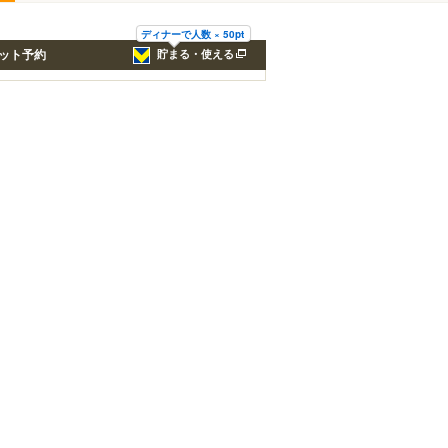
ディナーで人数 × 50pt
ット予約
貯まる・使える