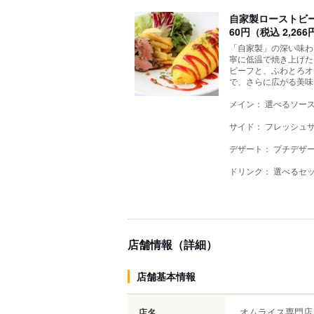
自家製ローストビー
60円（税込 2,266
「自家製」の深い味わ
寧に低温で焼き上げた
ビーフと、ふわとろオ
で、さらに広がる美味
メイン： 選べるソー
サイド： フレッシュサ
デザート： プチデザ
ドリンク： 選べるセ
店舗情報（詳細）
店舗基本情報
オムライス専門店
店名