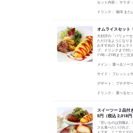
セット内容： サラダ
ドリンク： 珈琲 また
オムライスセット ５
大好評の「バリューセ
ただけるようになりま
おすすめの【オムライ
プ、ドリンクまで付い
11時～21時までご
メイン： 選べるソース
サイド： フレッシュ
デザート： プチデザ
ドリンク： 選べるセ
スイーツー２品付き
5円（税込 2,018
「甘いものは別腹♪」
スも食べたいけれど、
トです。ミニサイズの