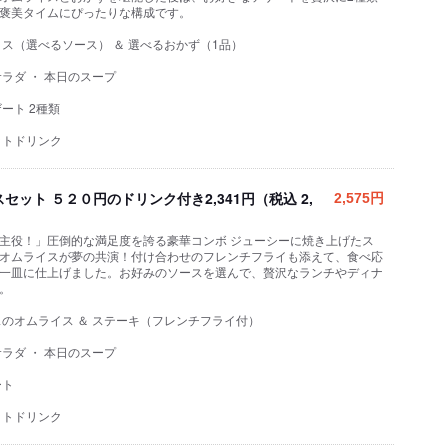
褒美タイムにぴったりな構成です。
イス（選べるソース） ＆ 選べるおかず（1品）
ラダ ・ 本日のスープ
ート 2種類
ットドリンク
ット ５２０円のドリンク付き2,341円（税込 2,
2,575円
主役！」圧倒的な満足度を誇る豪華コンボ ジューシーに焼き上げたス
オムライスが夢の共演！付け合わせのフレンチフライも添えて、食べ応
一皿に仕上げました。お好みのソースを選んで、贅沢なランチやディナ
。
スのオムライス ＆ ステーキ（フレンチフライ付）
ラダ ・ 本日のスープ
ート
ットドリンク