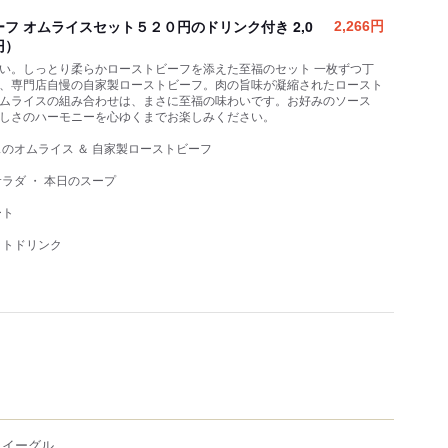
フ オムライスセット５２０円のドリンク付き 2,0
2,266円
円）
い。しっとり柔らかローストビーフを添えた至福のセット 一枚ずつ丁
、専門店自慢の自家製ローストビーフ。肉の旨味が凝縮されたロースト
ムライスの組み合わせは、まさに至福の味わいです。お好みのソース
しさのハーモニーを心ゆくまでお楽しみください。
スのオムライス ＆ 自家製ローストビーフ
ラダ ・ 本日のスープ
ート
ットドリンク
 イーグル