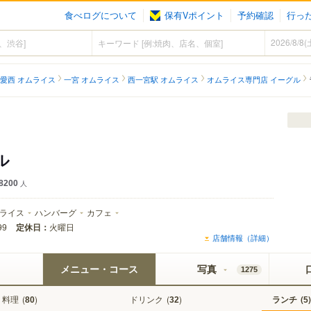
食べログについて
保有Vポイント
予約確認
行っ
愛西 オムライス
一宮 オムライス
西一宮駅 オムライス
オムライス専門店 イーグル
ル
8200
人
ライス
ハンバーグ
カフェ
定休日：
火曜日
99
店舗情報（詳細）
メニュー・コース
写真
1275
料理
(
)
ドリンク
(
)
ランチ
(
)
80
32
5