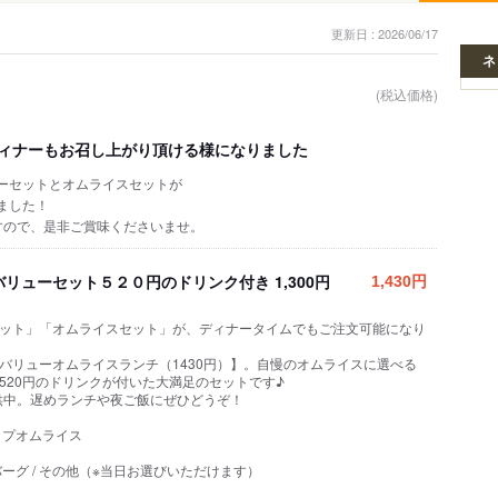
更新日 : 2026/06/17
ネ
(税込価格)
ィナーもお召し上がり頂ける様になりました
ーセットとオムライスセットが
ました！
すので、是非ご賞味くださいませ。
リューセット５２０円のドリンク付き 1,300円
1,430円
ット」「オムライスセット」が、ディナータイムでもご注文可能になり
バリューオムライスランチ（1430円）】。自慢のオムライスに選べる
520円のドリンクが付いた大満足のセットです♪
提供中。遅めランチや夜ご飯にぜひどうぞ！
ップオムライス
ーグ / その他（※当日お選びいただけます）