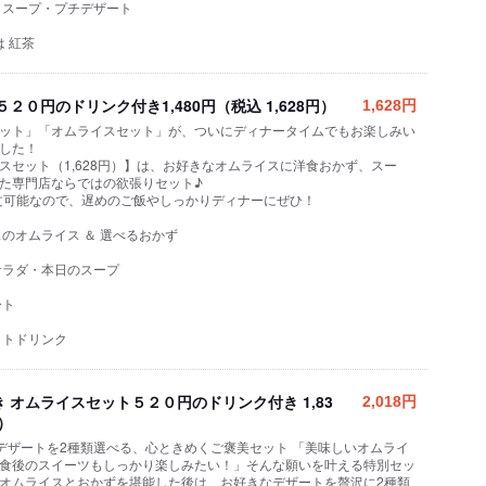
・スープ・プチデザート
は 紅茶
２０円のドリンク付き1,480円（税込 1,628円）
1,628円
ット」「オムライスセット」が、ついにディナータイムでもお楽しみい
した！
スセット（1,628円）】は、お好きなオムライスに洋食おかず、スー
た専門店ならではの欲張りセット♪
注文可能なので、遅めのご飯やしっかりディナーにぜひ！
のオムライス ＆ 選べるおかず
サラダ・本日のスープ
ート
ットドリンク
 オムライスセット５２０円のドリンク付き 1,83
2,018円
円）
デザートを2種類選べる、心ときめくご褒美セット 「美味しいオムライ
食後のスイーツもしっかり楽しみたい！」そんな願いを叶える特別セッ
オムライスとおかずを堪能した後は、お好きなデザートを贅沢に2種類