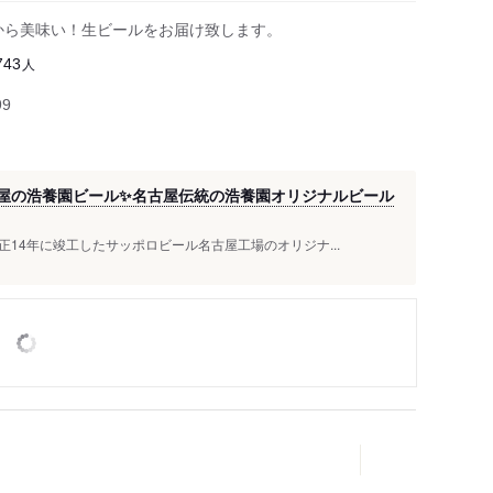
から美味い！生ビールをお届け致します。
人
743
99
屋の浩養園ビール✨名古屋伝統の浩養園オリジナルビール
14年に竣工したサッポロビール名古屋工場のオリジナ...