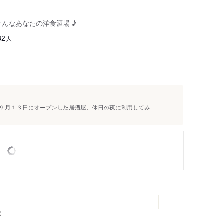
そんなあなたの洋食酒場 ♪
人
82
月１３日にオープンした居酒屋、休日の夜に利用してみ...
食