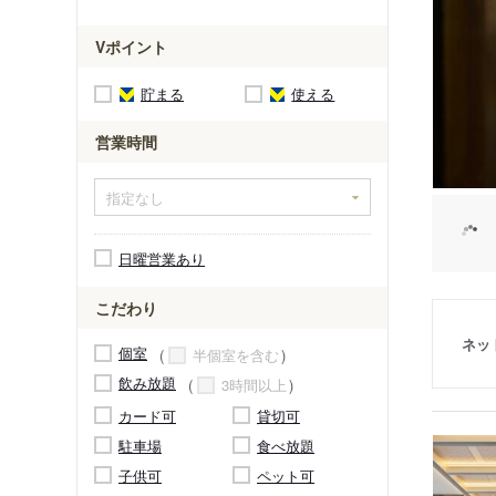
Vポイント
貯まる
使える
営業時間
日曜営業あり
こだわり
ネッ
個室
半個室を含む
飲み放題
3時間以上
カード可
貸切可
駐車場
食べ放題
子供可
ペット可