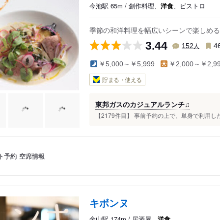
今池駅 65m / 創作料理、
洋食
、ビストロ
いりなか・八事
季節の和洋料理を幅広いシーンで楽しめる
3.44
人
152
4
￥5,000～￥5,999
￥2,000～￥2,9
貯まる・使える
東邦ガスのカジュアルランチ♫
【2179件目】 事前予約の上で、単身で利用し
ト予約
空席情報
キボンヌ
金山駅 174m / 居酒屋、
洋食