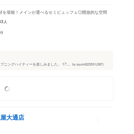
材を堪能！メインが選べるセミビュッフェ◎開放的な空間
人
43
99
ニングハイティーを楽しみました。 17:...
ayumi323531(287)
by
久屋大通店