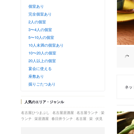
個室あり
完全個室あり
2人の個室
3〜4人の個室
5〜10人の個室
10人未満の個室あり
10〜20人の個室
20人以上の個室
宴会に使える
座敷あり
掘りごたつあり
ネッ
人気のエリア・ジャンル
名古屋ひつまぶし
名古屋居酒屋
名古屋ランチ
栄
ランチ
栄居酒屋
春日井ランチ
名古屋
栄
伏見