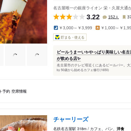
名古屋唯一の銀座ライオン 栄・久屋大通
3.22
人
152
3
￥3,000～￥3,999
￥1,000～￥1,9
貯まる・使える
ビールうまーい✨やっぱり美味しい名古
が飲める店✨
名古屋市のテレビ塔近くにあるビールバー。大正
50歳から始めるカフェ修行(1650)
by
ト予約
空席情報
チャーリーズ
名鉄名古屋駅 318m / カフェ、パン、
洋食