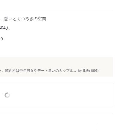
、憩いとくつろぎの空間
人
604
99
た。隣近所は中年男女やデート遣いのカップル...
此香(1893)
by