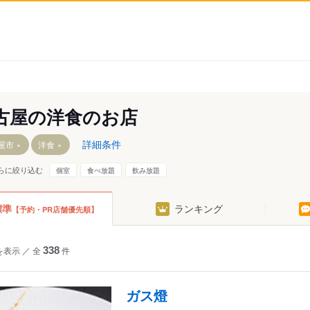
古屋の洋食のお店
詳細条件
屋市
洋食
らに絞り込む
個室
食べ放題
飲み放題
周辺
名古屋城周辺
標準
ランキング
【予約・PR店舗優先順】
の内
黒川・大曽根・矢田
町
名古屋市東部
を表示
／
全
338
件
名古屋市南部
山・鶴舞
名古屋市西部
池・池下
名古屋市北部
ガス燈
本山・東山公園