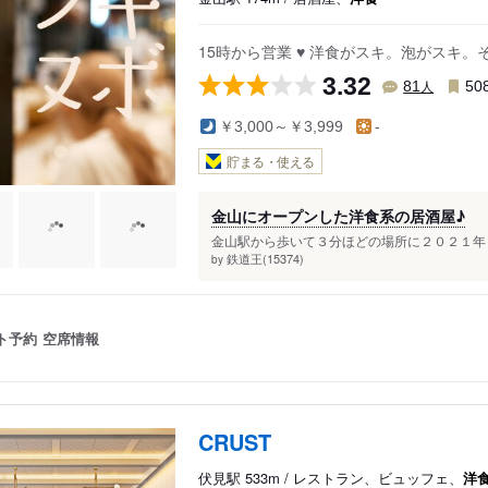
15時から営業 ♥ 洋食がスキ。泡がスキ。
3.32
人
81
50
￥3,000～￥3,999
-
貯まる・使える
金山にオープンした洋食系の居酒屋♪
金山駅から歩いて３分ほどの場所に２０２１年９
鉄道王(15374)
by
ト予約
空席情報
CRUST
伏見駅 533m / レストラン、ビュッフェ、
洋