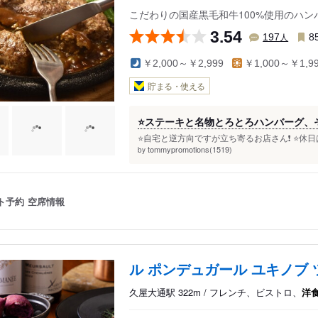
こだわりの国産黒毛和牛100%使用のハン
3.54
人
197
8
￥2,000～￥2,999
￥1,000～￥1,9
貯まる・使える
⭐️ステーキと名物とろとろハンバーグ、そ
⭐️自宅と逆方向ですが立ち寄るお店さん❗️ ⭐️
tommypromotions(1519)
by
ト予約
空席情報
ル ポンデュガール ユキノブ
久屋大通駅 322m / フレンチ、ビストロ、
洋