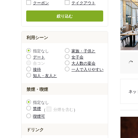
クーポン
テイクアウト
絞り込む
利用シーン
指定なし
家族・子供と
デート
女子会
合コン
大人数の宴会
接待
一人で入りやすい
知人・友人と
禁煙・喫煙
ネッ
指定なし
禁煙
分煙を含む
喫煙可
ドリンク