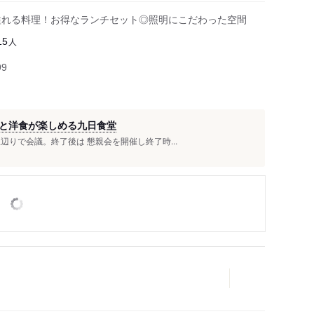
溢れる料理！お得なランチセット◎照明にこだわった空間
人
15
99
と洋食が楽しめる九日食堂
りで会議。終了後は 懇親会を開催し終了時...