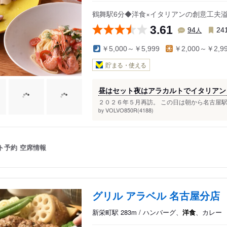
鶴舞駅6分◆洋食×イタリアンの創意工夫
3.61
人
94
24
￥5,000～￥5,999
￥2,000～￥2,9
貯まる・使える
昼はセット夜はアラカルトでイタリアン
２０２６年５月再訪。 この日は朝から名古屋駅辺
VOLVO850R(4188)
by
ト予約
空席情報
グリル アラベル 名古屋分店
新栄町駅 283m / ハンバーグ、
洋食
、カレー