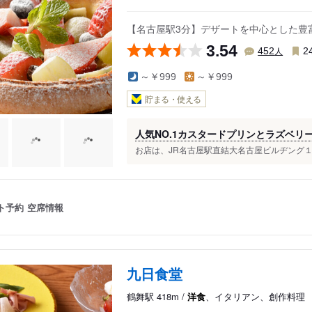
【名古屋駅3分】デザートを中心とした豊
3.54
人
452
2
～￥999
～￥999
貯まる・使える
人気NO.1カスタードプリンとラズベリ
お店は、JR名古屋駅直結大名古屋ビルヂング１階 
ト予約
空席情報
九日食堂
鶴舞駅 418m /
洋食
、イタリアン、創作料理