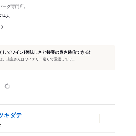
バーグ専門店。
人
514
99
してワイン❗️美味しさと接客の良さ確信できる❗️
休日は、店主さんはワイナリー巡りで厳選してワ...
 ツキダテ
食