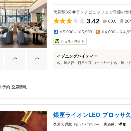
伏見駅8分◆ランチビュッフェで季節の食
3.42
人
89
20
￥5,000～￥5,999
￥4,000～￥4,9
貯まる・使える
イブニングハイティー
名古屋旅行１日目の夜 コートヤード名古屋でイブ
ト予約
空席情報
銀座ライオンLEO ブロッサ
久屋大通駅 79m / ビアバー、居酒屋、
洋食