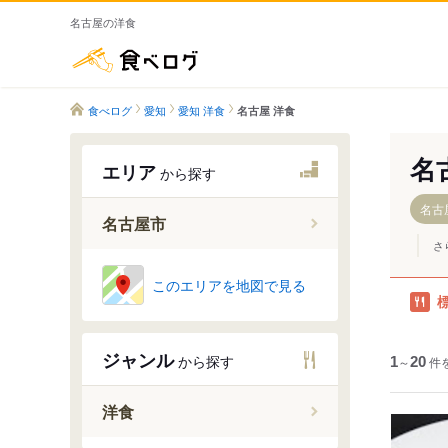
名古屋の洋食
食べログ
食べログ
愛知
愛知 洋食
名古屋 洋食
名
エリア
から探す
名古
名古屋市
さ
名古屋駅
このエリアを地図で見る
伏見・丸
栄・矢場
ジャンル
から探す
1
新栄
～
20
件
大須・金
洋食
千種・今
覚王山・