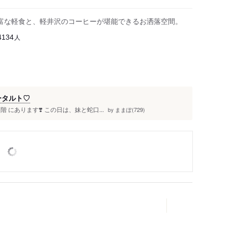
富な軽食と、軽井沢のコーヒーが堪能できるお洒落空間。
人
4134
ータルト♡
にあります❣️ この日は、妹と蛇口...
ままぽ(729)
by