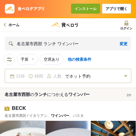
インストール
アプリで開く
ホーム
ログイン
変更
名古屋市西部 ランチ ワインバー
予算
空席あり
他の検索条件
日時
時間
人数
でネット予約
名古屋市西部
の
ランチ
につかえる
ワインバー
2
件
BECK
1
名古屋市西区 / イタリアン、
ワインバー
、パスタ