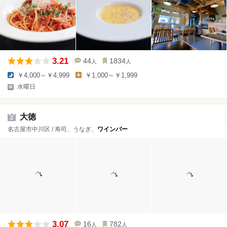
3.21
44
1834
人
人
￥4,000～￥4,999
￥1,000～￥1,999
水曜日
大徳
2
名古屋市中川区 / 寿司、うなぎ、
ワインバー
3.07
16
782
人
人