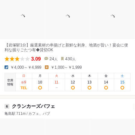
【岩塚駅1分】厳選素材の串揚げと新鮮な刺身、地酒が旨い！宴会に便
利な掘りごたつ有◆貸切OK
3.09
24
430
人
人
￥4,000～￥4,999
￥1,000～￥1,999
日
月
火
水
木
金
土
空席
9
10
11
12
13
14
15
8
/
情報
クランカーズバフェ
6
亀島駅 711m / カフェ、パブ