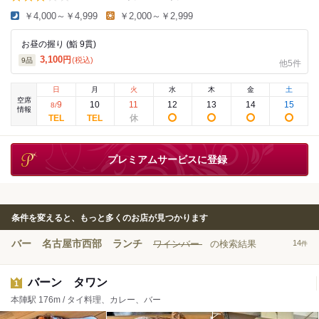
￥4,000～￥4,999
￥2,000～￥2,999
お昼の握り (鮨 9貫)
3,100
円
(税込)
9
品
他5件
日
月
火
水
木
金
土
空席
9
10
11
12
13
14
15
8
/
情報
プレミアムサービスに登録
条件を変えると、もっと多くのお店が見つかります
バー
名古屋市西部
ランチ
ワインバー
の検索結果
14
件
バーン タワン
1
本陣駅 176m / タイ料理、カレー、バー