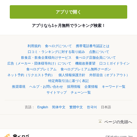
アプリで開く
アプリなら1ヶ月無料でランキング検索！
利用規約
食べログについて
携帯電話番号認証とは
口コミ・ランキングに対する取り組み
点数について
飲食店・飲食企業様向けサービス
食べログ店舗会員について
広告（メーカー・団体様等向け）について
機能改善要望
口コミガイドライン
食べログプレミアム
食べログプレミアム無料クーポン
ネット予約（リクエスト予約）
個人情報保護方針
外部送信（オプトアウト）
特定商取引法に基づく表記
推奨環境
ヘルプ・お問い合わせ
採用情報
企業情報
キーワード一覧
サイトマップ
チェーン一覧
言語：
English
简体中文
繁體中文
한국어
日本語
ページの先頭へ
©Kakaku.com, Inc.