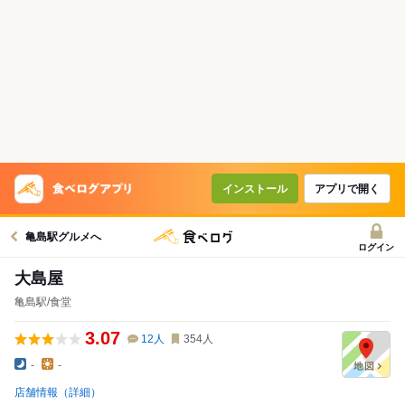
インストール
アプリで開く
亀島駅グルメへ
ログイン
大島屋
亀島駅/食堂
3.07
12
人
354
人
-
-
店舗情報（詳細）