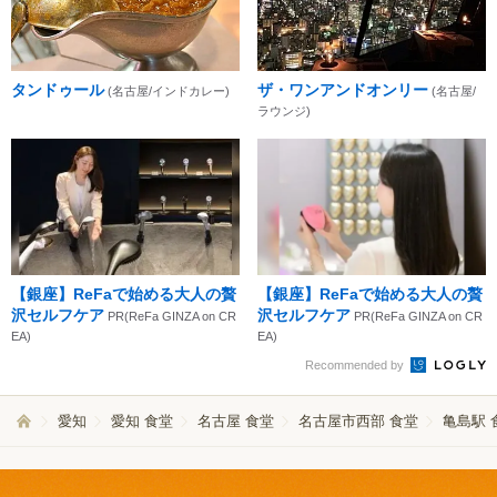
タンドゥール
ザ・ワンアンドオンリー
(名古屋/インドカレー)
(名古屋/
ラウンジ)
【銀座】ReFaで始める大人の贅
【銀座】ReFaで始める大人の贅
沢セルフケア
沢セルフケア
PR(ReFa GINZA on CR
PR(ReFa GINZA on CR
EA)
EA)
Recommended by
愛知
愛知 食堂
名古屋 食堂
名古屋市西部 食堂
亀島駅 