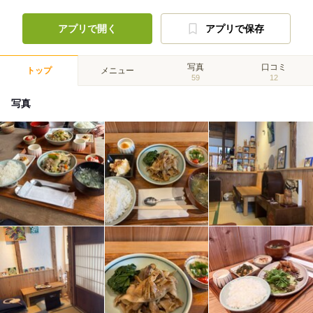
アプリで開く
アプリで保存
写真
口コミ
トップ
メニュー
59
12
写真