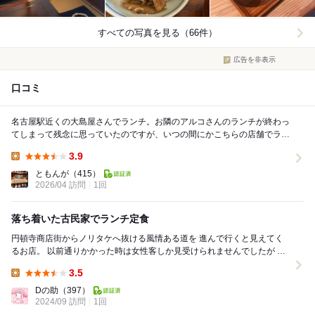
すべての写真を見る（66件）
広告を非表示
口コミ
名古屋駅近くの大島屋さんでランチ。お隣のアルコさんのランチが終わっ
てしまって残念に思っていたのですが、いつの間にかこちらの店舗でラン
チが食べられるようになっていました！ ◆オ...
3.9
Lunch:
ともんが
（415）
2026/04 訪問
1回
落ち着いた古民家でランチ定食
円頓寺商店街からノリタケへ抜ける風情ある道を 進んで行くと見えてく
るお店。 以前通りかかった時は女性客しか見受けられませんでしたが 今
回初めて伺った際も女性客のみでし...
3.5
Lunch:
Dの助
（397）
2024/09 訪問
1回