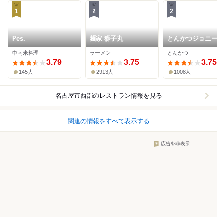
1
2
2
Pes.
麺家 獅子丸
とんかつジョニ
中南米料理
ラーメン
とんかつ
3.79
3.75
3.75
145人
2913人
1008人
名古屋市西部
のレストラン情報を見る
関連の情報をすべて表示する
広告を非表示