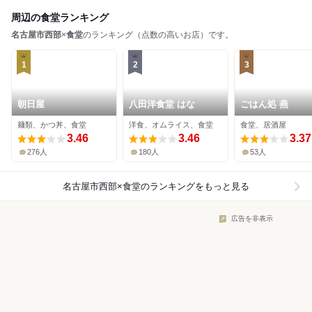
周辺の食堂ランキング
名古屋市西部
×
食堂
のランキング（点数の高いお店）です。
1
2
3
朝日屋
八田洋食堂 はな
ごはん処 燕
麺類、かつ丼、食堂
洋食、オムライス、食堂
食堂、居酒屋
3.46
3.46
3.37
276人
180人
53人
名古屋市西部×食堂
のランキングをもっと見る
広告を非表示