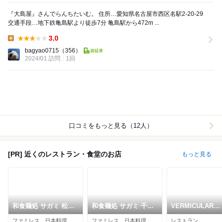
『大島屋』さんでらんちたいむ。 住所…愛知県名古屋市西区名駅2-20-29
交通手段…地下鉄亀島駅より徒歩7分 亀島駅から472m ...
3.0
Lunch:
bagyao0715
（356）
2024/01 訪問
1回
口コミをもっと見る（12人）
[PR] 近くのレストラン・食堂のお店
もっと見る
和食麺処 サガミ 松葉
和食麺処 サガミ 千音
VERMICULAR
公園店
寺店
RESTAURANT T
ファミレス、日本料理、そば
ファミレス、日本料理、そば
レストラン
FOUNDRY