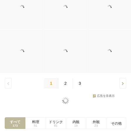
1
2
3
広告を非表示
すべて
料理
ドリンク
内観
外観
その他
173
51
81
18
23