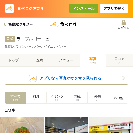
インストール
アプリで開く
亀島駅グルメへ
ログイン
ラ ブルゴーニュ
公式
亀島駅/ワインバー､ バー､ ダイニングバー
写真
口コミ
トップ
座席
メニュー
173
23
アプリなら写真がサクサク見られる
すべて
料理
ドリンク
内観
外観
その他
173
51
81
18
23
173
件