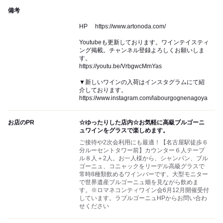
備考
HP https://www.artonoda.com/
Youtubeも更新しております。ワインテイスティ
ング掲載。チャンネル登録よろしくお願いしま
す。
https://youtu.be/VrbgwcMmYas
▼新しいワインの入荷はインスタグラムにて紹
介しております。
https://www.instagram.com/labourgognenagoya
お店のPR
☆ゆったりした店内☆お気軽に高級ブルゴーニ
ュワインをグラスで楽しめます。
ご接待や2次会利用にも最適！【名古屋駅徒歩６
分ルーセントタワー前】カウンター６人テーブ
ル８人＋2人。お一人様から、シャンパン、ブル
ゴーニュ、コニャックをリーデル高級グラスで
常時8種類飲めるワインバーです。大型モニター
で世界遺産ブルゴーニュ畑を見ながら飲めま
す。※ロマネコンティワイン会6月12月開催受付
しています。ラブルゴーニュHPからお問い合わ
せください