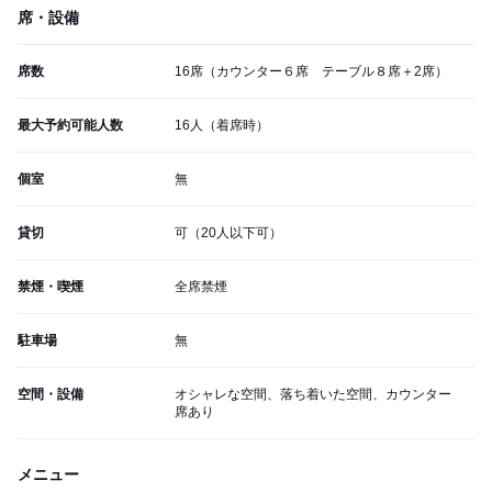
席・設備
席数
16席（カウンター６席 テーブル８席＋2席）
最大予約可能人数
16人（着席時）
個室
無
貸切
可（20人以下可）
禁煙・喫煙
全席禁煙
駐車場
無
空間・設備
オシャレな空間、落ち着いた空間、カウンター
席あり
メニュー