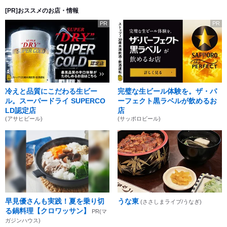
[PR]おススメのお店・情報
PR
PR
冷えと品質にこだわる生ビー
完璧な生ビール体験を。ザ・パ
ル。スーパードライ SUPERCO
ーフェクト黒ラベルが飲めるお
LD認定店
店
(アサヒビール)
(サッポロビール)
早見優さんも実践！夏を乗り切
うな東
(ささしまライブ/うなぎ)
る鍋料理【クロワッサン】
PR(マ
ガジンハウス)