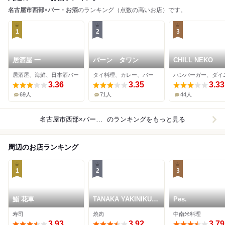
名古屋市西部
×
バー・お酒
のランキング（点数の高いお店）です。
1
2
3
居酒屋 一
バーン タワン
CHILL NEKO
居酒屋、海鮮、日本酒バー
タイ料理、カレー、バー
3.36
3.35
3.33
69人
71人
44人
名古屋市西部×バー・お酒
のランキングをもっと見る
周辺のお店ランキング
1
2
3
鮨 花車
TANAKA YAKINIKU
Pes.
RESTAURANTE
寿司
焼肉
中南米料理
3.93
3.92
3.79