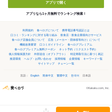
アプリで開く
アプリなら1ヶ月無料でランキング検索！
利用規約
食べログについて
携帯電話番号認証とは
口コミ・ランキングに対する取り組み
飲食店・飲食企業様向けサービス
食べログ店舗会員について
広告（メーカー・団体様等向け）について
機能改善要望
口コミガイドライン
食べログプレミアム
食べログプレミアム無料クーポン
ネット予約（リクエスト予約）
個人情報保護方針
外部送信（オプトアウト）
特定商取引法に基づく表記
推奨環境
ヘルプ・お問い合わせ
採用情報
企業情報
キーワード一覧
サイトマップ
チェーン一覧
言語：
English
简体中文
繁體中文
한국어
日本語
©Kakaku.com, Inc.