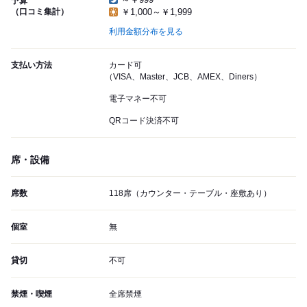
予算
（口コミ集計）
￥1,000～￥1,999
利用金額分布を見る
支払い方法
カード可
（VISA、Master、JCB、AMEX、Diners）
電子マネー不可
QRコード決済不可
席・設備
席数
118席（カウンター・テーブル・座敷あり）
個室
無
貸切
不可
禁煙・喫煙
全席禁煙