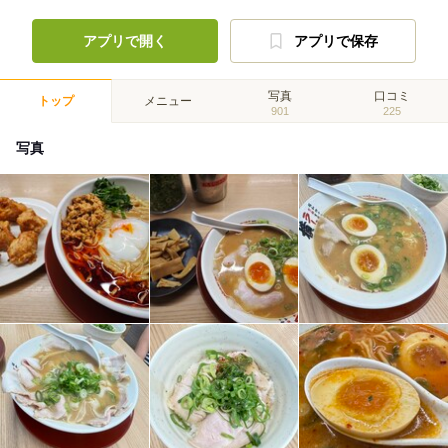
アプリで開く
アプリで保存
写真
口コミ
トップ
メニュー
901
225
写真