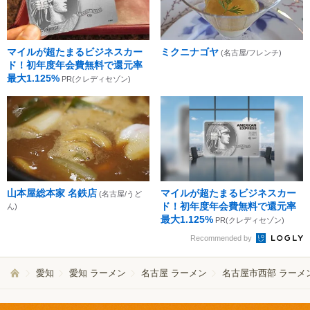
マイルが超たまるビジネスカー
ミクニナゴヤ
(名古屋/フレンチ)
ド！初年度年会費無料で還元率
最大1.125%
PR(クレディセゾン)
山本屋総本家 名鉄店
マイルが超たまるビジネスカー
(名古屋/うど
ド！初年度年会費無料で還元率
ん)
最大1.125%
PR(クレディセゾン)
Recommended by
愛知
愛知 ラーメン
名古屋 ラーメン
名古屋市西部 ラーメ