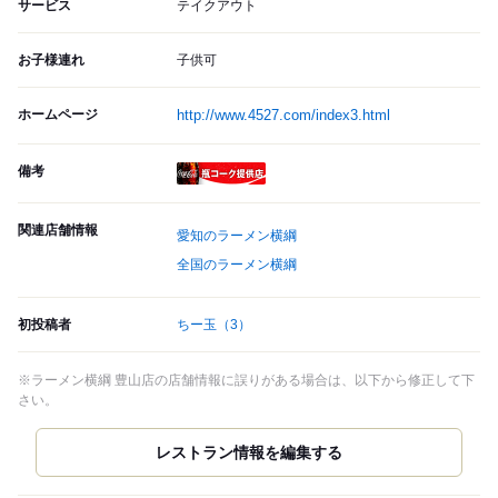
サービス
テイクアウト
お子様連れ
子供可
ホームページ
http://www.4527.com/index3.html
備考
瓶コーク提供店
関連店舗情報
愛知のラーメン横綱
全国のラーメン横綱
初投稿者
ちー玉
（3）
※ラーメン横綱 豊山店の店舗情報に誤りがある場合は、以下から修正して下
さい。