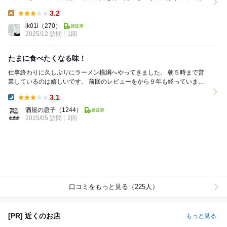
ラーメンです。 味・料理（3.3/5.0） ...
3.2
Lunch:
ik01i
（270）
2025/12 訪問
1回
たまに食べたくなる味！
仕事終わりに久しぶりにラーメン横綱へやってきました。 朝５時まで営
業しているのは嬉しいです。 前回のレビューをから９年も経っていまし
た。 ・ラーメン並（700円） ・Ｅ...
3.1
Dinner:
酒屋の息子
（1244）
2025/05 訪問
2回
口コミをもっと見る（225人）
[PR] 近くのお店
もっと見る