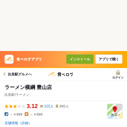
インストール
アプリで開く
比良駅グルメへ
ログイン
ラーメン横綱 豊山店
比良駅/ラーメン
3.12
225
人
895
人
～￥999
～￥999
店舗情報（詳細）