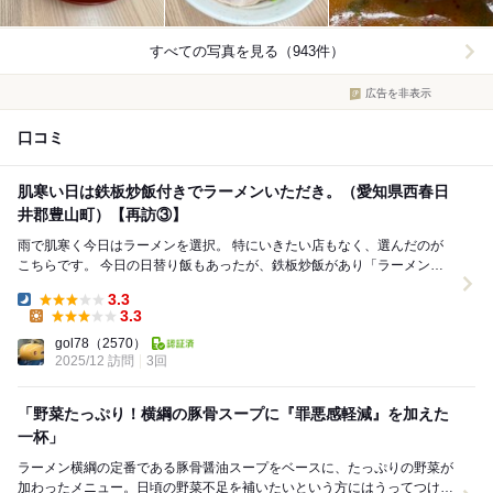
すべての写真を見る（943件）
広告を非表示
口コミ
肌寒い日は鉄板炒飯付きでラーメンいただき。（愛知県西春日
井郡豊山町）【再訪③】
雨で肌寒く今日はラーメンを選択。 特にいきたい店もなく、選んだのが
こちらです。 今日の日替り飯もあったが、鉄板炒飯があり「ラーメン」
（税込720円）にセットの「鉄板炒飯」（税込...
3.3
Dinner:
3.3
Lunch:
gol78
（2570）
2025/12 訪問
3回
「野菜たっぷり！横綱の豚骨スープに『罪悪感軽減』を加えた
一杯」
ラーメン横綱の定番である豚骨醤油スープをベースに、たっぷりの野菜が
加わったメニュー。日頃の野菜不足を補いたいという方にはうってつけの