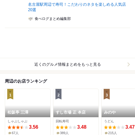
名古屋駅周辺で寿司！こだわりのネタを楽しめる人気店
20選
食べログまとめ編集部
近くのグルメ情報まとめをもっと見る
周辺のお店ランキング
1
2
3
松阪亭 三澤
すし市場 正 本店
みのや
しゃぶしゃぶ
回転寿司
うどん
3.56
3.48
3.47
67人
389人
215人