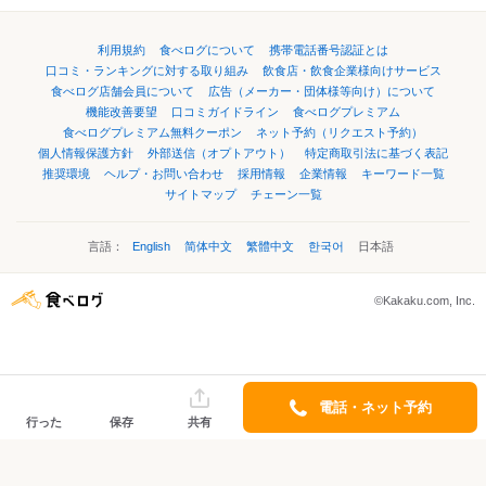
利用規約
食べログについて
携帯電話番号認証とは
口コミ・ランキングに対する取り組み
飲食店・飲食企業様向けサービス
食べログ店舗会員について
広告（メーカー・団体様等向け）について
機能改善要望
口コミガイドライン
食べログプレミアム
食べログプレミアム無料クーポン
ネット予約（リクエスト予約）
個人情報保護方針
外部送信（オプトアウト）
特定商取引法に基づく表記
推奨環境
ヘルプ・お問い合わせ
採用情報
企業情報
キーワード一覧
サイトマップ
チェーン一覧
言語：
English
简体中文
繁體中文
한국어
日本語
©Kakaku.com, Inc.
電話・ネット予約
行った
保存
共有