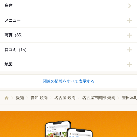
座席
メニュー
写真
（85）
口コミ
（15）
地図
関連の情報をすべて表示する
愛知
愛知 焼肉
名古屋 焼肉
名古屋市南部 焼肉
豊田本町