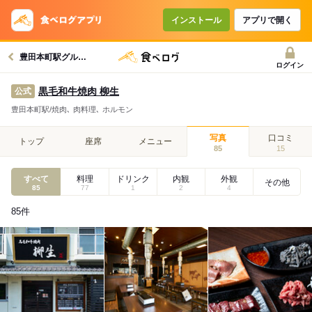
インストール
アプリで開く
豊田本町駅グルメへ
ログイン
黒毛和牛焼肉 柳生
公式
豊田本町駅/焼肉､ 肉料理､ ホルモン
写真
口コミ
トップ
座席
メニュー
85
15
すべて
料理
ドリンク
内観
外観
その他
85
77
1
2
4
85
件