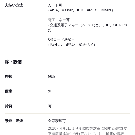
支払い方法
カード可
（VISA、Master、JCB、AMEX、Diners）
電子マネー可
（交通系電子マネー（Suicaなど）、iD、QUICPa
y）
QRコード決済可
（PayPay、d払い、楽天ペイ）
席・設備
席数
56席
個室
無
貸切
可
禁煙・喫煙
全席喫煙可
2020年4月1日より受動喫煙対策に関する法律(改
正健康増進法）が施行されており、最新の情報