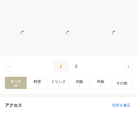
1
2
すべて
料理
ドリンク
内観
外観
その他
85
77
1
2
4
アクセス
住所を修正