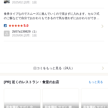
2025/02 訪問
1回
食券タイプなのでスムーズに進んでいくので混まずに入れます。セルフ式
のご飯などで自分でおかわりもできるので気を使わずにおかわりができる
のでいいと思います。お茶などもセルフになっている...
5.0
Dinner:
2b57a139829
（1）
2026/06 訪問
1回
口コミをもっと見る（24人）
[PR] 近くのレストラン・食堂のお店
もっと見る
和食麺処 サガミ 中根
和食麺処 サガミ 潮見
和食麺処 サガミ 