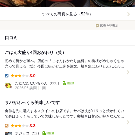
すべての写真を見る（52件）
広告を非表示
口コミ
ごはん大盛り4回おかわり（笑）
初めて街かど屋へ。店前の「ごはんおかわり無料」の看板がめちゃくちゃ
光って見える（笑）今回は街かど三昧を注文。焼き魚はわりとふわふわ
で、だし巻きも甘すぎなくて好きなタイプ。唐揚げまで...
3.0
Dinner:
だだだだだいちゃん
（660）
2026/05 訪問
1回
サバがふっくら美味しいです
食券を先に購入するスタイルのお店です。サバは皮がパリっと焼かれてい
て身はふっくらしていて美味しかったです。卵焼きは甘めが好きなんです
が、こちらの卵焼きはしょっぱい系です。からあげや...
3.3
Lunch:
ポジッコ
（52）