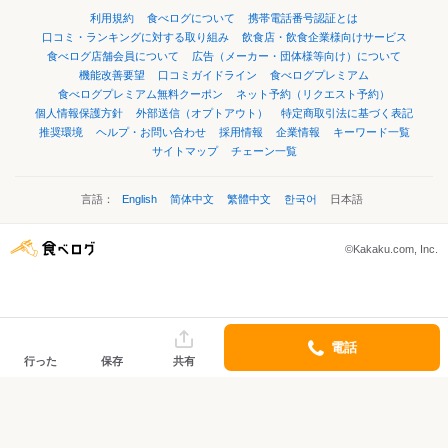
利用規約
食べログについて
携帯電話番号認証とは
口コミ・ランキングに対する取り組み
飲食店・飲食企業様向けサービス
食べログ店舗会員について
広告（メーカー・団体様等向け）について
機能改善要望
口コミガイドライン
食べログプレミアム
食べログプレミアム無料クーポン
ネット予約（リクエスト予約）
個人情報保護方針
外部送信（オプトアウト）
特定商取引法に基づく表記
推奨環境
ヘルプ・お問い合わせ
採用情報
企業情報
キーワード一覧
サイトマップ
チェーン一覧
言語：
English
简体中文
繁體中文
한국어
日本語
©Kakaku.com, Inc.
電話
行った
保存
共有