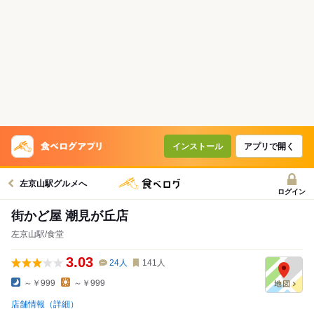
インストール
アプリで開く
左京山駅グルメへ
ログイン
街かど屋 潮見が丘店
左京山駅/食堂
3.03
24
人
141
人
～￥999
～￥999
店舗情報（詳細）