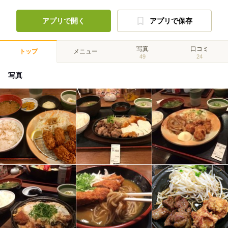
アプリで開く
アプリで保存
写真
口コミ
トップ
メニュー
49
24
写真