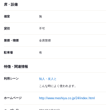
席・設備
個室
無
貸切
不可
禁煙・喫煙
全席禁煙
駐車場
有
特徴・関連情報
利用シーン
知人・友人と
こんな時によく使われます。
ホームページ
http://www.meshiya.co.jp/24/index.html