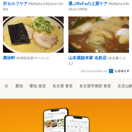
沢セルフケア
選ぶReFaの上質ケア
PR(ReFa GINZA on CR
PR(ReFa GIN
EA)
ZA on CREA)
萬珍軒
山本屋総本家 名鉄店
(中村区役所/ラーメン)
(名古屋/うど
ん)
Recommended by
愛知
愛知 食堂
名古屋 食堂
名古屋市南部 食堂
左京山駅