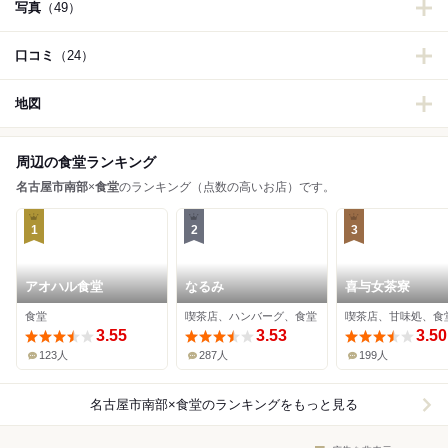
写真
（49）
口コミ
（24）
地図
周辺の食堂ランキング
名古屋市南部
×
食堂
のランキング（点数の高いお店）です。
1
2
3
アオハル食堂
なるみ
喜与女茶寮
食堂
喫茶店、ハンバーグ、食堂
喫茶店、甘味処、食
3.55
3.53
3.50
123人
287人
199人
名古屋市南部×食堂
のランキングをもっと見る