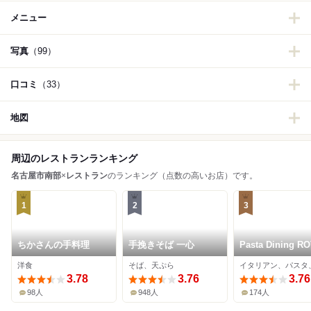
メニュー
写真
（99）
口コミ
（33）
地図
周辺のレストランランキング
名古屋市南部
×
レストラン
のランキング（点数の高いお店）です。
1
2
3
ちかさんの手料理
手挽きそば 一心
Pasta Dining R
洋食
そば、天ぷら
3.78
3.76
3.76
98人
948人
174人