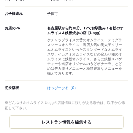
お子様連れ
子供可
お店のPR
名古屋駅から約30分。TVでお馴染み！有松のオ
ムライス＆鉄板焼きの店【Uogg】
ケチャップライスの昔のオムライス・デミグラ
スソースオムライス・当店人気の明太子クリー
ムオムライスといったスタンダードなオムライ
スや、イカスミオムライスなどの変わり種のオ
ムライスに鉄板オムライス、さらに鉄板スパゲ
ティーや当店オリジナルのうどボナーラ、とど
めはデカ盛りメニューと種類豊富なメニューを
揃えております。
初投稿者
はっぴーひる
（0）
※どんぶり＆オムライス Uoggの店舗情報に誤りがある場合は、以下から修
正して下さい。