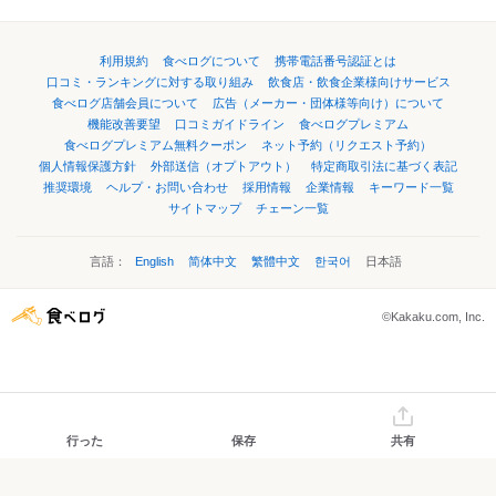
利用規約
食べログについて
携帯電話番号認証とは
口コミ・ランキングに対する取り組み
飲食店・飲食企業様向けサービス
食べログ店舗会員について
広告（メーカー・団体様等向け）について
機能改善要望
口コミガイドライン
食べログプレミアム
食べログプレミアム無料クーポン
ネット予約（リクエスト予約）
個人情報保護方針
外部送信（オプトアウト）
特定商取引法に基づく表記
推奨環境
ヘルプ・お問い合わせ
採用情報
企業情報
キーワード一覧
サイトマップ
チェーン一覧
言語：
English
简体中文
繁體中文
한국어
日本語
©Kakaku.com, Inc.
行った
保存
共有