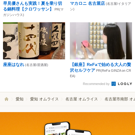
早見優さんも実践！夏を乗り切
マカロニ 名古屋店
(名古屋/イタリア
る鍋料理【クロワッサン】
ン)
PR(マ
ガジンハウス)
座座はなれ
【銀座】ReFaで始める大人の贅
(名古屋/居酒屋)
沢セルフケア
PR(ReFa GINZA on CR
EA)
Recommended by
愛知
愛知 オムライス
名古屋 オムライス
名古屋市南部 オ