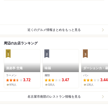
近くのグルメ情報まとめをもっと見る
周辺のお店ランキング
1
2
3
酒楽亭 空庵
味福
ダーシェンカ・蔵
古屋・有松店
ラーメン
麺類
パン
3.72
3.47
3.44
976人
320人
135人
名古屋市南部
のレストラン情報を見る