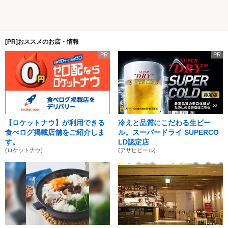
[PR]おススメのお店・情報
PR
PR
【ロケットナウ】が利用できる
冷えと品質にこだわる生ビー
食べログ掲載店舗をご紹介しま
ル。スーパードライ SUPERCO
す。
LD認定店
(ロケットナウ)
(アサヒビール)