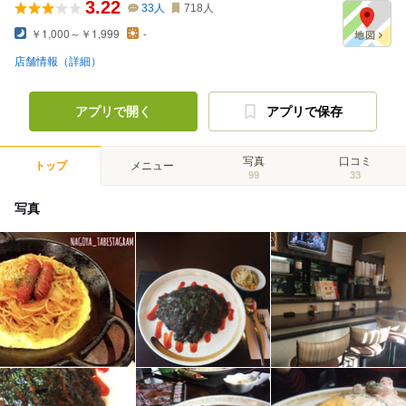
3.22
33
人
718
人
￥1,000～￥1,999
-
店舗情報（詳細）
アプリで開く
アプリで保存
写真
口コミ
トップ
メニュー
99
33
写真