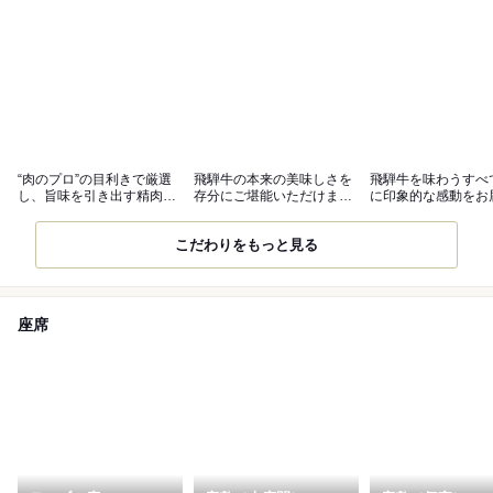
“肉のプロ”の目利きで厳選
飛騨牛の本来の美味しさを
飛騨牛を味わうすべ
し、旨味を引き出す精肉技
存分にご堪能いただけま
に印象的な感動をお
術。
す！
たします。
こだわりをもっと見る
座席