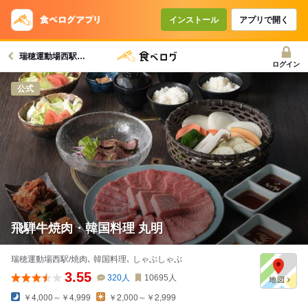
インストール
アプリで開く
瑞穂運動場西駅グルメへ
ログイン
公式
飛騨牛焼肉・韓国料理 丸明
瑞穂運動場西駅/焼肉､ 韓国料理､ しゃぶしゃぶ
3.55
320
人
10695
人
￥4,000～￥4,999
￥2,000～￥2,999