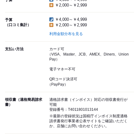
予算
￥2,000～￥2,999
￥4,000～￥4,999
予算
（口コミ集計）
￥2,000～￥2,999
利用金額分布を見る
支払い方法
カード可
（VISA、Master、JCB、AMEX、Diners、Union
Pay）
電子マネー不可
QRコード決済可
（PayPay）
領収書（適格簡易請求
適格請求書（インボイス）対応の領収書発行が
書）
可能
登録番号：T4011801013144
※最新の登録状況は国税庁インボイス制度適格
請求書発行事業者公表サイトをご確認いただく
か、店舗にお問い合わせください。