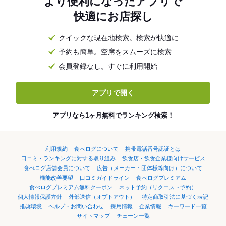
より便利になったアプリで
快適にお店探し
クイックな現在地検索。検索が快適に
予約も簡単。空席をスムーズに検索
会員登録なし。すぐに利用開始
アプリで開く
アプリなら1ヶ月無料でランキング検索！
利用規約
食べログについて
携帯電話番号認証とは
口コミ・ランキングに対する取り組み
飲食店・飲食企業様向けサービス
食べログ店舗会員について
広告（メーカー・団体様等向け）について
機能改善要望
口コミガイドライン
食べログプレミアム
食べログプレミアム無料クーポン
ネット予約（リクエスト予約）
個人情報保護方針
外部送信（オプトアウト）
特定商取引法に基づく表記
推奨環境
ヘルプ・お問い合わせ
採用情報
企業情報
キーワード一覧
サイトマップ
チェーン一覧