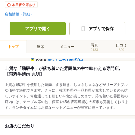
本日夜空席あり
店舗情報（詳細）
アプリで開く
アプリで保存
写真
口コミ
トップ
座席
メニュー
2133
320
50
貯まる
ディナーで人数×
pt
上質な「飛騨牛」が落ち着いた雰囲気の中で味わえる専門店。
【飛騨牛焼肉 丸明】
上質な飛騨牛を使用した焼肉、すき焼き、しゃぶしゃぶなどがリーズナブル
な価格で堪能できます。さらに、韓国料理や一品料理が充実しているのも嬉
しいポイント。何度通っても新しい味覚が楽しめます。落ち着いた雰囲気の
店内には、テーブル席の他、個室や45名収容可能な大座敷も完備しておりま
す。ランチタイムにはお得なセットメニューが豊富に揃っています。
お店のこだわり