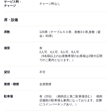
サービス料・
チャージ料なし
チャージ
席・設備
席数
120席（テーブル５０席、座敷3０席,座敷（宴
会）40席）
個室
有
2人可、4人可、6人可、8人可
（9名様以上のお座敷希望のお客様は2階大広間
でのご案内となります。）
貸切
不可
禁煙・喫煙
全席禁煙
駐車場
有（20台 （精肉店と第二駐車場含む） 精肉
店舗前の駐車場も兼用になっております。近隣
にコインパーキングあり。）