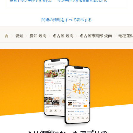
座敷でランチができるお店
ランチができる日曜営業のお店
関連の情報をすべて表示する
愛知
愛知 焼肉
名古屋 焼肉
名古屋市南部 焼肉
瑞穂運動