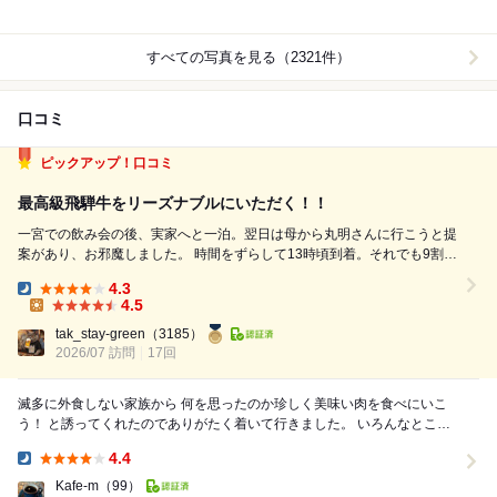
すべての写真を見る（2321件）
口コミ
ピックアップ！口コミ
最高級飛騨牛をリーズナブルにいただく！！
一宮での飲み会の後、実家へと一泊。翌日は母から丸明さんに行こうと提
案があり、お邪魔しました。 時間をずらして13時頃到着。それでも9割ぐ
らい入っており、さすがの人気店です。 席に着くと同時に生大を注文。
4.3
生大を出してもらう時に、いつもの切り落とし御膳とホルモンの味噌を2
Dinner:
4.5
人前注文です。 ...
Lunch:
tak_stay-green
（3185）
2026/07 訪問
17回
滅多に外食しない家族から 何を思ったのか珍しく美味い肉を食べにいこ
う！ と誘ってくれたのでありがたく着いて行きました。 いろんなところ
で見たことはあるけど 今回初訪問の...
4.4
Dinner:
Kafe-m
（99）