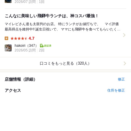
2026/07 訪問
1回
こんなに美味しい飛騨牛ランチは、神コスパ最強！
マイレビさん達も太鼓判のお店。 特にランチがお値打ちで、 マイ評価
最高得点を維持中!! 誕生日祝いで、 ママにも飛騨牛を食べてもらいたくて
食べログから、予約してました...
4.7
Lunch:
hakoiri
（347）
2026/05 訪問
2回
口コミをもっと見る（320人）
店舗情報（詳細）
修正
アクセス
住所を修正