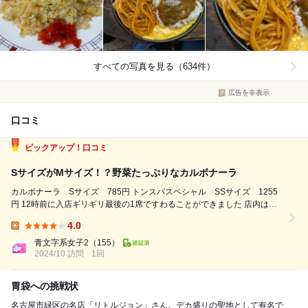
すべての写真を見る（634件）
広告を非表示
口コミ
ピックアップ！口コミ
SサイズがMサイズ！？野菜たっぷりなカルボナーラ
カルボナーラ Sサイズ 785円 トンスパスペシャル SSサイズ 1255
円 12時前に入店ギリギリ最後の1席ですわることができました 店内は広
めですが4名席ばかりなのですぐにいっぱいになってしまいます カウンタ
4.0
ー席もあるにはありましたが 厨房の注文受け取り口という感じで座らな
Lunch:
い感...
青文字系女子2
（155）
2024/10 訪問
1回
胃袋への挑戦状
名古屋市緑区の名店「リトルジョン」さん。デカ盛りの聖地として有名で