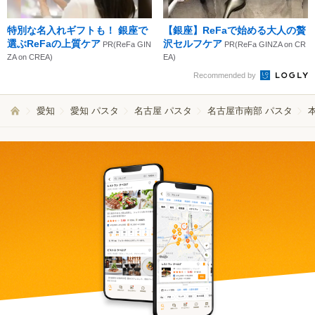
特別な名入れギフトも！ 銀座で
【銀座】ReFaで始める大人の贅
選ぶReFaの上質ケア
沢セルフケア
PR(ReFa GIN
PR(ReFa GINZA on CR
ZA on CREA)
EA)
Recommended by
愛知
愛知 パスタ
名古屋 パスタ
名古屋市南部 パスタ