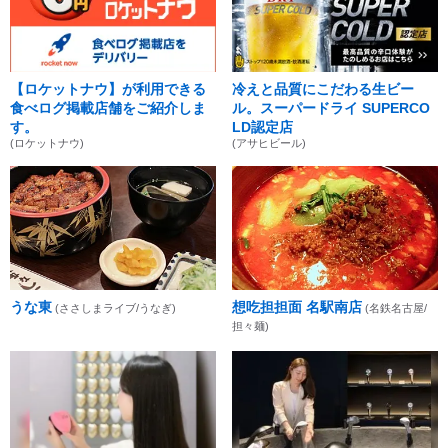
【ロケットナウ】が利用できる
冷えと品質にこだわる生ビー
食べログ掲載店舗をご紹介しま
ル。スーパードライ SUPERCO
す。
LD認定店
(ロケットナウ)
(アサヒビール)
うな東
想吃担担面 名駅南店
(ささしまライブ/うなぎ)
(名鉄名古屋/
担々麺)