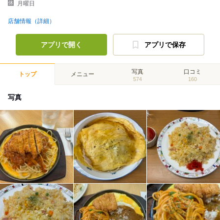
月曜日
店舗情報（詳細）
アプリで開く
アプリで保存
写真
口コミ
トップ
メニュー
574
160
写真