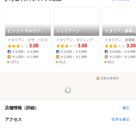
ピッツァ サルヴァト
ジュリアーノ
イタリアン酒場
ーレ クオモ 瑞穂店
ふ 新瑞橋本店
イタリアン、ピザ、パスタ
イタリアン、ダイニングバー、カフェ
3.08
3.08
3.30
￥3,000～￥3,999
￥3,000～￥3,999
￥4,000～￥4,999
Dinner:
Dinner:
Dinner:
￥1,000～￥1,999
￥1,000～￥1,999
￥1,000～￥1,999
Lunch:
Lunch:
Lunch:
127人
51人
82人
広告を非表示
店舗情報（詳細）
修正
アクセス
住所を修正