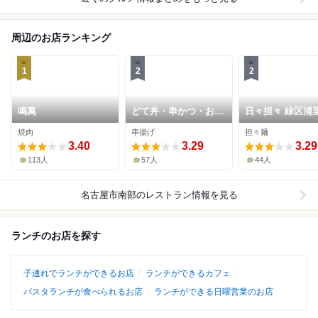
周辺のお店ランキング
1
2
2
鳴萬
どて丼・串かつ・おお
日々担々 緑区浦
ぞら
焼肉
串揚げ
担々麺
3.40
3.29
3.29
113人
57人
44人
名古屋市南部
のレストラン情報を見る
ランチのお店を探す
子連れでランチができるお店
ランチができるカフェ
パスタランチが食べられるお店
ランチができる日曜営業のお店