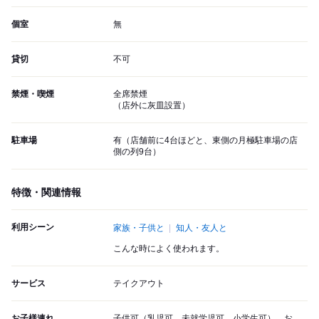
個室
無
貸切
不可
禁煙・喫煙
全席禁煙
（店外に灰皿設置）
駐車場
有（店舗前に4台ほどと、東側の月極駐車場の店
側の列9台）
特徴・関連情報
利用シーン
家族・子供と
知人・友人と
こんな時によく使われます。
サービス
テイクアウト
お子様連れ
子供可（乳児可、未就学児可、小学生可）、お