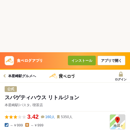
インストール
アプリで開く
本星崎駅グルメへ
ログイン
公式
スパゲティハウス リトルジョン
本星崎駅/パスタ､ 喫茶店
3.42
160
人
5350
人
～￥999
～￥999