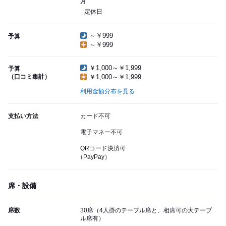
月
定休日
～￥999
予算
～￥999
￥1,000～￥1,999
予算
（口コミ集計）
￥1,000～￥1,999
利用金額分布を見る
支払い方法
カード不可
電子マネー不可
QRコード決済可
（PayPay）
席・設備
席数
30席（4人掛のテーブル席と、相席可の大テーブ
ル席有）