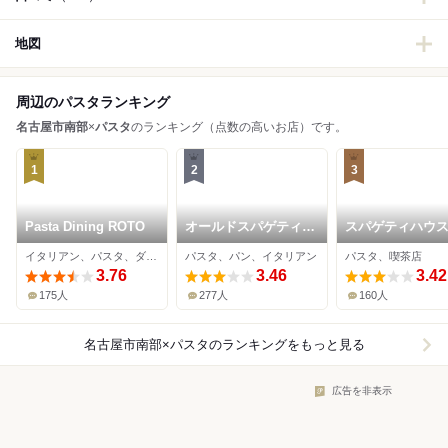
地図
周辺のパスタランキング
名古屋市南部
×
パスタ
のランキング（点数の高いお店）です。
1
2
3
Pasta Dining ROTO
オールドスパゲティフ
スパゲティハウス
ァクトリー 名古屋店
トルジョン
イタリアン、パスタ、ダイニングバー
パスタ、パン、イタリアン
パスタ、喫茶店
3.76
3.46
3.42
175人
277人
160人
名古屋市南部×パスタ
のランキングをもっと見る
広告を非表示