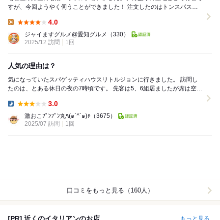
すが、今回ようやく伺うことができました！ 注文したのはトンスパスペ
シャルのMLサイズ。 ソースはあえてのイ...
4.0
Lunch:
ジャイますグルメ@愛知グルメ
（330）
2025/12 訪問
1回
人気の理由は？
気になっていたスパゲッティハウスリトルジョンに行きました。 訪問し
たのは、とある休日の夜の7時頃です。 先客は5、6組居ましたが席は空い
ていました。 席に座り早速注文を。 ...
3.0
Dinner:
激おこﾌﾟﾝﾌﾟﾝ丸٩(๑`^´๑)۶
（3675）
2025/07 訪問
1回
口コミをもっと見る（160人）
[PR] 近くのイタリアンのお店
もっと見る