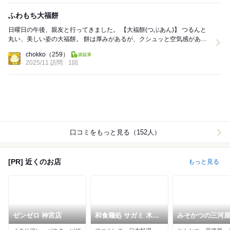
ふわもち大福餅
日曜日の午後、親友と行ってきました。 【大福餅(つぶあん)】 つるんと
丸い、美しい姿の大福餅。 餅は厚みがあるが、クシュッと空気感があ
り、噛めばふわもち、ソフトな食感。 ...
chokko
（259）
2025/11 訪問
1回
口コミをもっと見る（152人）
[PR] 近くのお店
もっと見る
ゼンゼロ 神宮店
和食麺処 サガミ 木場
みそかつの三河
店