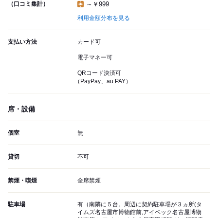
（口コミ集計）
～￥999
利用金額分布を見る
支払い方法
カード可
電子マネー可
QRコード決済可
（PayPay、au PAY）
席・設備
個室
無
貸切
不可
禁煙・喫煙
全席禁煙
駐車場
有（南隣に５台。周辺に契約駐車場が３ヵ所(タ
イムズ名古屋市博物館前,アイベック名古屋博物