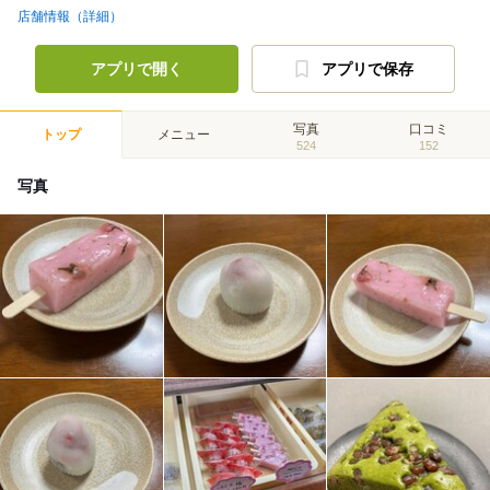
店舗情報（詳細）
アプリで開く
アプリで保存
写真
口コミ
トップ
メニュー
524
152
写真