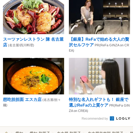
スーツァンレストラン 陳 名古屋
【銀座】ReFaで始める大人の贅
店
沢セルフケア
(名古屋/四川料理)
PR(ReFa GINZA on CR
EA)
想吃担担面 エスカ店
特別な名入れギフトも！ 銀座で
(名古屋/担々
選ぶReFaの上質ケア
麺)
PR(ReFa GIN
ZA on CREA)
Recommended by