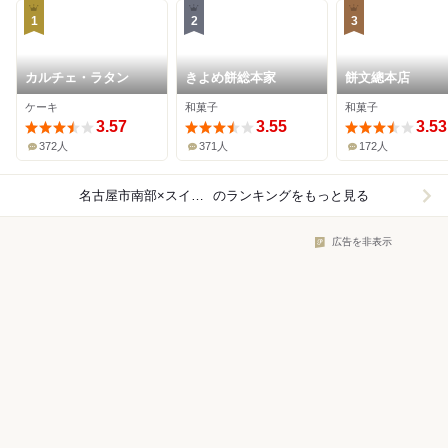
1
2
3
カルチェ・ラタン
きよめ餅総本家
餅文總本店
ケーキ
和菓子
和菓子
3.57
3.55
3.53
372人
371人
172人
名古屋市南部×スイーツ
のランキングをもっと見る
広告を非表示