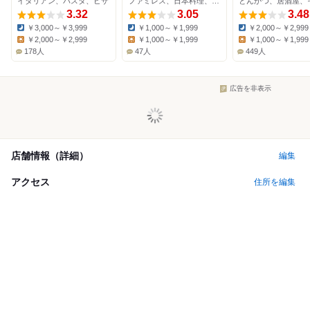
イタリアン、パスタ、ピザ
ファミレス、日本料理、そば
とんかつ、居酒屋、
3.32
3.05
3.48
￥3,000～￥3,999
￥1,000～￥1,999
￥2,000～￥2,999
Dinner:
Dinner:
Dinner:
￥2,000～￥2,999
￥1,000～￥1,999
￥1,000～￥1,999
Lunch:
Lunch:
Lunch:
178人
47人
449人
広告を非表示
店舗情報（詳細）
編集
アクセス
住所を編集