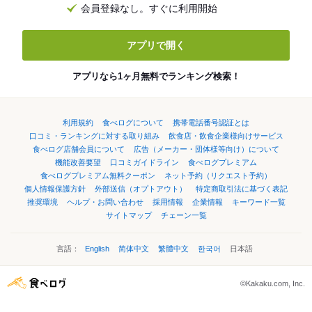
会員登録なし。すぐに利用開始
アプリで開く
アプリなら1ヶ月無料でランキング検索！
利用規約
食べログについて
携帯電話番号認証とは
口コミ・ランキングに対する取り組み
飲食店・飲食企業様向けサービス
食べログ店舗会員について
広告（メーカー・団体様等向け）について
機能改善要望
口コミガイドライン
食べログプレミアム
食べログプレミアム無料クーポン
ネット予約（リクエスト予約）
個人情報保護方針
外部送信（オプトアウト）
特定商取引法に基づく表記
推奨環境
ヘルプ・お問い合わせ
採用情報
企業情報
キーワード一覧
サイトマップ
チェーン一覧
言語：
English
简体中文
繁體中文
한국어
日本語
©Kakaku.com, Inc.