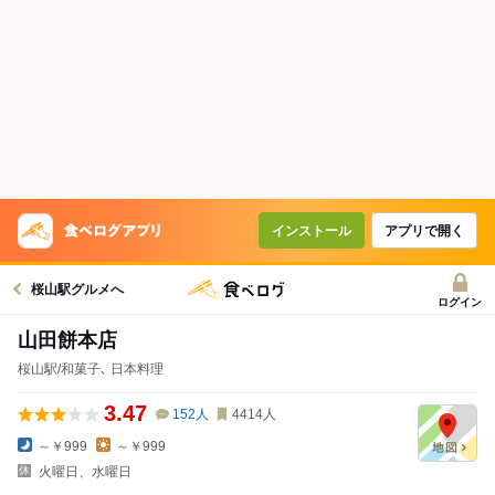
インストール
アプリで開く
桜山駅グルメへ
ログイン
山田餅本店
桜山駅/和菓子､ 日本料理
3.47
152
人
4414
人
～￥999
～￥999
火曜日、水曜日