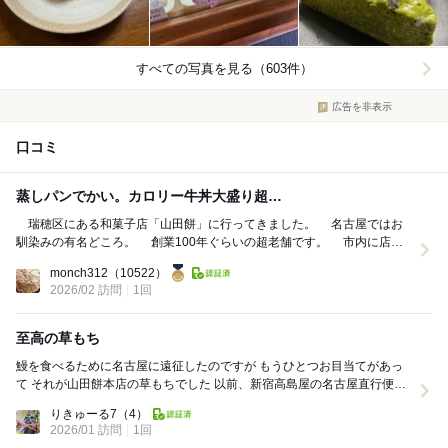
すべての写真を見る（603件）
広告を非表示
口コミ
蒸しパンでかい。カロリー牛丼大盛り超…
瑞穂区にある和菓子店「山田餅」に行ってきました。 名古屋ではお
馴染みの有名どころ。 創業100年ぐらいの超老舗です。 市内に店舗
がいくつかあり、ここが本店。 ...
monch312
（10522）
2026/02 訪問
1回
至高の草もち
鰻を食べるために名古屋に遠征したのですが もうひとつお目当てがあっ
て それが山田餅本店の草もちでした 以前、新宿高島屋の名古屋直行便と
いう企画で こちらの草もちを食べて...
りきゅーる7
（4）
2026/01 訪問
1回