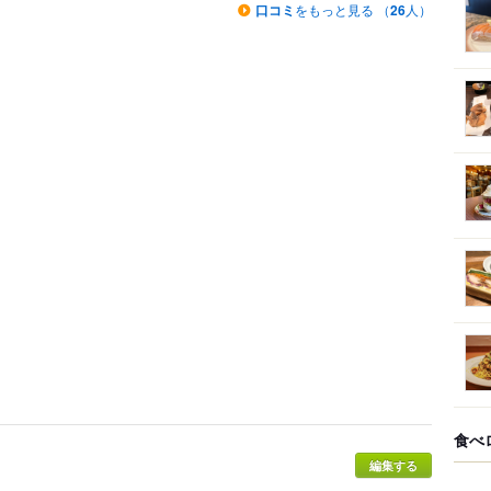
口コミ
をもっと見る （
26
人）
食べ
編集する