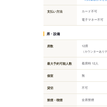
カード不可
支払い方法
電子マネー不可
席・設備
12席
席数
（カウンターあり
着席時 12人
最大予約可能人数
無
個室
不可
貸切
全席禁煙
禁煙・喫煙