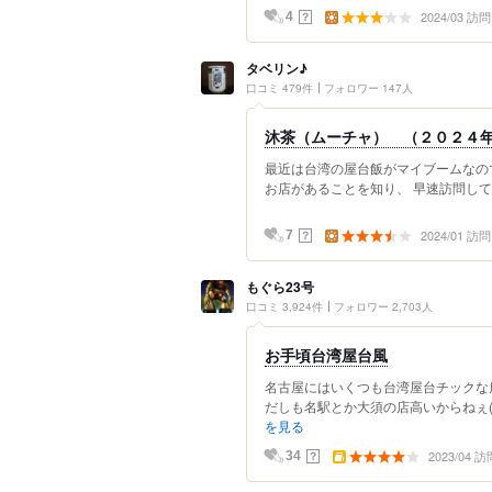
2024/03 訪問
？
4
タベリン♪
口コミ 479件
フォロワー 147人
沐茶（ムーチャ） （２０２４年
最近は台湾の屋台飯がマイブームなの
お店があることを知り、 早速訪問して
2024/01 訪問
？
7
もぐら23号
口コミ 3,924件
フォロワー 2,703人
お手頃台湾屋台風
名古屋にはいくつも台湾屋台チックな
だしも名駅とか大須の店高いからねぇ( ´
を見る
2023/04 訪
？
34