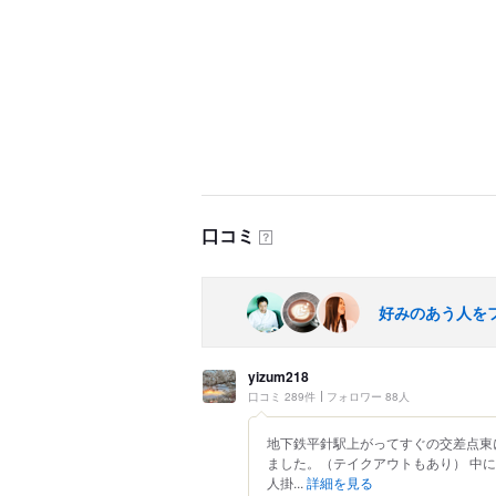
口コミ
？
好みのあう人を
yizum218
口コミ 289件
フォロワー 88人
地下鉄平針駅上がってすぐの交差点東
ました。（テイクアウトもあり） 中
人掛...
詳細を見る