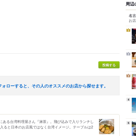
周辺
名古
お店
1
2
投稿する
3
フォローすると、その人のオススメのお店から探せます。
4
にある台湾料理屋さん『淋茶』。飛び込みで入りランチし
5
に入ると日本のお店風ではなく台湾イメージ。テーブルは2