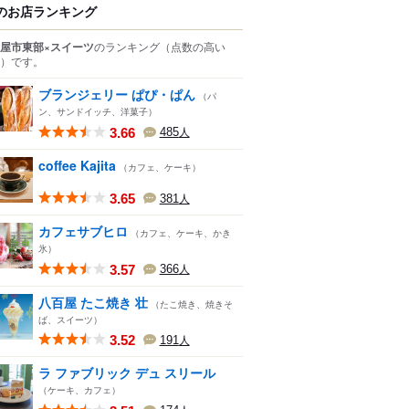
のお店ランキング
屋市東部×スイーツ
のランキング
（点数の高い
）
です。
ブランジェリー ぱぴ・ぱん
（パ
ン、サンドイッチ、洋菓子）
3.66
485
人
coffee Kajita
（カフェ、ケーキ）
3.65
381
人
カフェサブヒロ
（カフェ、ケーキ、かき
氷）
3.57
366
人
八百屋 たこ焼き 壮
（たこ焼き、焼きそ
ば、スイーツ）
3.52
191
人
ラ ファブリック デュ スリール
（ケーキ、カフェ）