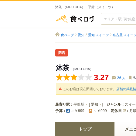
沐茶 （MUU CHA） - 平針（スイーツ）
食べログ
食べログ
愛知
愛知 スイーツ
名古屋 スイー
閉店
沐茶
（MUU CHA）
3.27
26
人
5
このお店は現在閉店しております。
店舗の掲載
最寄り駅：
平針駅
[
愛知
]
ジャンル：
スイー
予算：
定休日
：
月
～￥999
～￥999
トップ
メニ