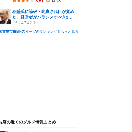
3.51
174
人
稲盛氏に論破・叱責され目が覚め
た。経営者がバランスすべき2
つ...
PR（ビズヒント）
名古屋市東部×スイーツ
のランキングをもっと見る
お店の近くのグルメ情報まとめ