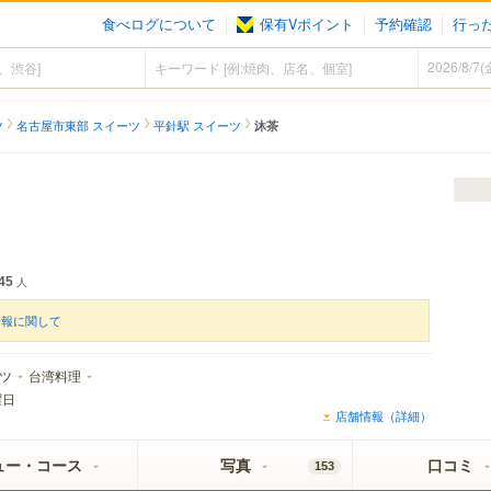
食べログについて
保有Vポイント
予約確認
行っ
ツ
名古屋市東部 スイーツ
平針駅 スイーツ
沐茶
45
人
情報に関して
ツ
台湾料理
曜日
店舗情報（詳細）
ュー・コース
写真
口コミ
153