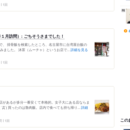
1回
１月訪問）: ごちそうさまでした！
で、 排骨飯を検索したところ、名古屋市に台湾屋台飯の
みました。 沐茶（ムーチャ）というお店で...
詳細を見る
1回
店があるが多分一番安くて本格的。女子大にある店ならま
Д`) 買ったのは魯肉飯。店内で食べても持ち帰り...
詳細
この
問
1回