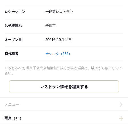
ロケーション
一軒家レストラン
お子様連れ
子供可
オープン日
2001年10月11日
初投稿者
チケコタ
（232）
※やじろべえ 長久手店の店舗情報に誤りがある場合は、以下から修正して下
さい。
レストラン情報を編集する
メニュー
写真
（13）