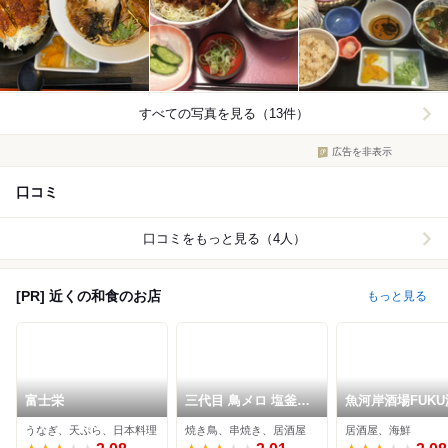
すべての写真を見る（13件）
広告を非表示
口コミ
口コミをもっと見る（4人）
[PR] 近くの和食のお店
もっと見る
富士栄
三代目 鳥メロ 塩釜口
魚河岸酒場FUK
駅前店
藤が丘店
うなぎ、天ぷら、日本料理
焼き鳥、串焼き、居酒屋
居酒屋、海鮮