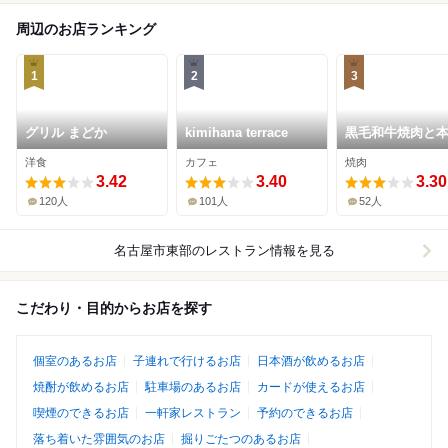
周辺のお店ランキング
1
2
3
グリル まどか
kimihana terrace
黒毛和牛焼肉と
つ鍋 山樹 長久手
洋食
カフェ
焼肉
3.42
3.40
3.30
120人
101人
52人
名古屋市東部
のレストラン情報を見る
こだわり・目的からお店を探す
個室のあるお店
子連れで行けるお店
日本酒が飲めるお店
焼酎が飲めるお店
駐車場のあるお店
カードが使えるお店
喫煙のできるお店
一軒家レストラン
予約のできるお店
落ち着いた雰囲気のお店
掘りごたつのあるお店