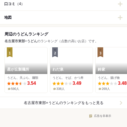
口コミ
（4）
地図
周辺のうどんランキング
名古屋市東部
×
うどん
のランキング（点数の高いお店）です。
1
2
3
星が丘製麺所
わだ泉
鈴家
うどん、天ぷら、麺類
うどん、そば、かつ丼
うどん、揚げ物
3.54
3.49
3.48
590人
338人
269人
名古屋市東部×うどん
のランキングをもっと見る
広告を非表示