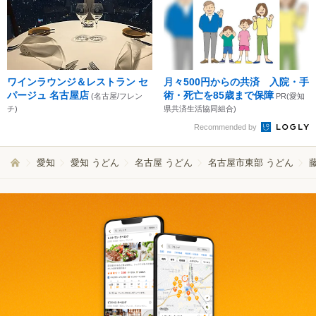
ワインラウンジ＆レストラン セ
月々500円からの共済 入院・手
パージュ 名古屋店
術・死亡を85歳まで保障
(名古屋/フレン
PR(愛知
チ)
県共済生活協同組合)
Recommended by
愛知
愛知 うどん
名古屋 うどん
名古屋市東部 うどん