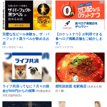
PR
PR
完璧な生ビール体験を。ザ・パ
【ロケットナウ】が利用できる
ーフェクト黒ラベルが飲めるお
食べログ掲載店舗をご紹介しま
店
す。
(サッポロビール)
(ロケットナウ)
ライフ共済ってなに？月々の掛
想吃担担面 名駅南店
(名鉄名古屋/
金が500円からの保障
担々麺)
PR(愛知県共
済生活協同組合)