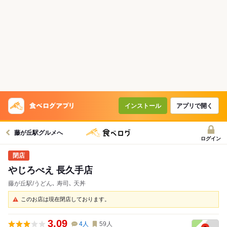
インストール
アプリで開く
藤が丘駅グルメへ
ログイン
やじろべえ 長久手店
藤が丘駅/うどん､ 寿司､ 天丼
このお店は現在閉店しております。
3.09
4
人
59
人