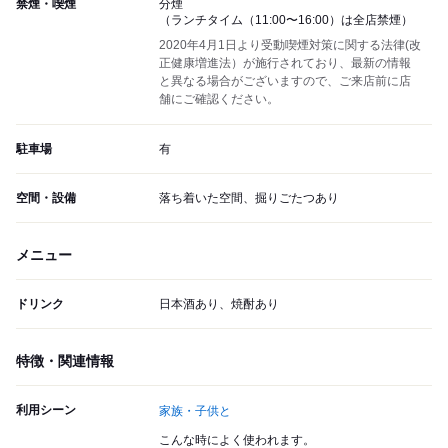
禁煙・喫煙
分煙
（ランチタイム（11:00〜16:00）は全店禁煙）
2020年4月1日より受動喫煙対策に関する法律(改
正健康増進法）が施行されており、最新の情報
と異なる場合がございますので、ご来店前に店
舗にご確認ください。
駐車場
有
空間・設備
落ち着いた空間、掘りごたつあり
メニュー
ドリンク
日本酒あり、焼酎あり
特徴・関連情報
利用シーン
家族・子供と
こんな時によく使われます。