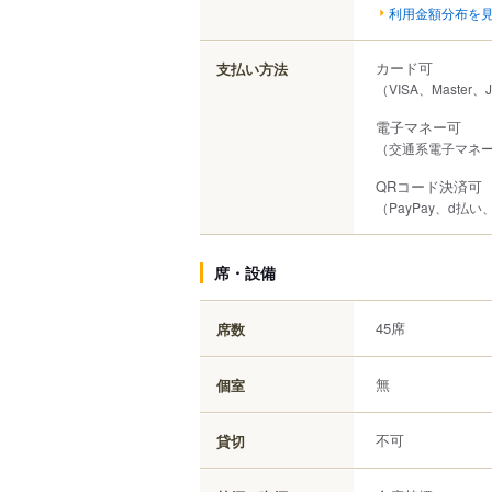
利用金額分布を
カード可
支払い方法
（VISA、Master、
電子マネー可
（交通系電子マネー（S
QRコード決済可
（PayPay、d払い
席・設備
45席
席数
無
個室
不可
貸切