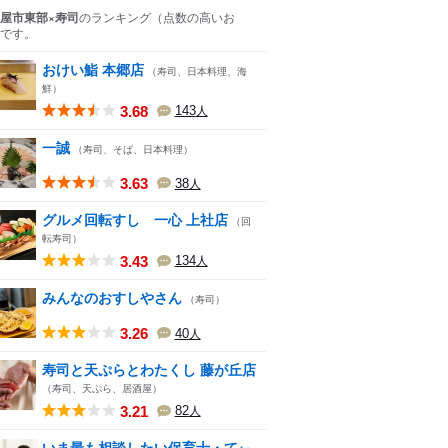
屋市東部×寿司
のランキング
（点数の高いお
です。
おけい鮨 本郷店
（寿司、日本料理、海
鮮）
3.68
143
人
一誠
（寿司、そば、日本料理）
3.63
38
人
グルメ回転すし 一心 上社店
（回
転寿司）
3.43
134
人
みんなのおすしやさん
（寿司）
3.26
40
人
寿司と天ぷらとわたくし 藤が丘店
（寿司、天ぷら、居酒屋）
3.21
82
人
いま最も相談したい保育士・てぃ