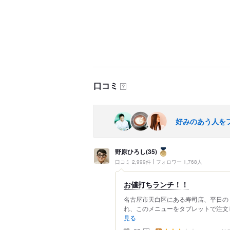
口コミ
？
好みのあう人を
野原ひろし(35)
口コミ 2,999件
フォロワー 1,768人
お値打ちランチ！！
名古屋市天白区にある寿司店、平日の
れ、このメニューをタブレットで注文し
見る