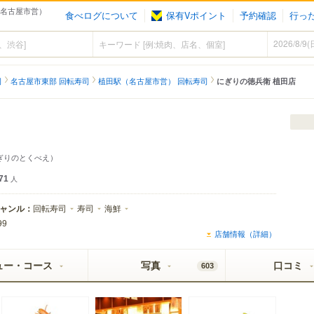
（名古屋市営）
食べログについて
保有Vポイント
予約確認
行っ
司
名古屋市東部 回転寿司
植田駅（名古屋市営） 回転寿司
にぎりの徳兵衛 植田店
ぎりのとくべえ）
71
人
ャンル：
回転寿司
寿司
海鮮
99
店舗情報（詳細）
ュー・コース
写真
口コミ
603