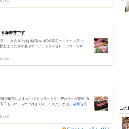
問
1回
ける海鮮丼です
田店」。名古屋ではお馴染みの回転寿司のチェーン店で
を囲むように席が並ぶオーソドックスなレイアウトです
問
1回
司が重宝します いつでもフラッと立ち寄れるのが便利 徳
玉子もふわっふわで好きです。 いただいたも...
詳細を見
この
問
1回
口コミ
をもっと見る （
57
人）