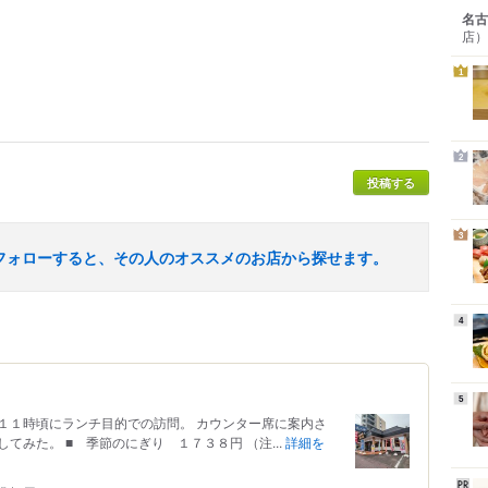
名古
店）
1
2
投稿する
3
フォローすると、その人のオススメのお店から探せます。
4
5
１１時頃にランチ目的での訪問。 カウンター席に案内さ
てみた。 ■ 季節のにぎり １７３８円 （注...
詳細を