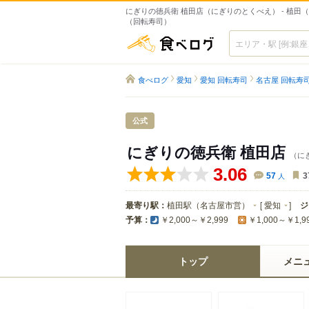
にぎりの徳兵衛 植田店（にぎりのとくべえ） - 植田
（回転寿司）
食べログ
食べログ
愛知
愛知 回転寿司
名古屋 回転寿
公式
にぎりの徳兵衛 植田店
（に
3.06
57
人
3
最寄り駅：
植田駅（名古屋市営）
[
愛知
]
ジ
予算：
￥2,000～￥2,999
￥1,000～￥1,9
トップ
メニ