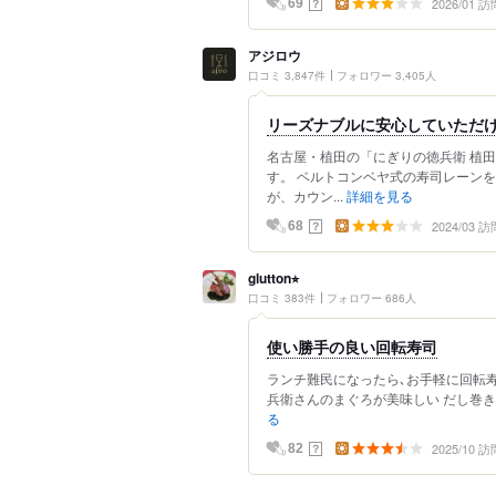
2026/01 訪
？
69
アジロウ
口コミ 3,847件
フォロワー 3,405人
リーズナブルに安心していただ
名古屋・植田の「にぎりの徳兵衛 植
す。 ベルトコンベヤ式の寿司レーン
が、カウン...
詳細を見る
2024/03 訪
？
68
glutton⭐︎
口コミ 383件
フォロワー 686人
使い勝手の良い回転寿司
ランチ難民になったら､お手軽に回転寿
兵衛さんのまぐろが美味しい だし巻き
る
2025/10 訪
？
82