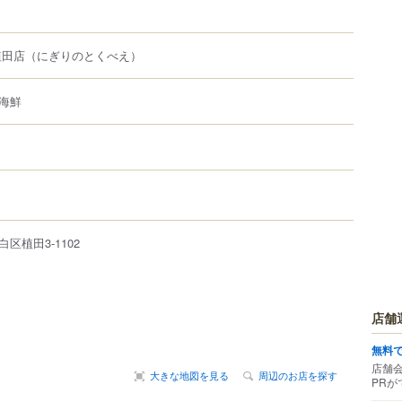
植田店
（にぎりのとくべえ）
海鮮
白区
植田
3-1102
店舗
無料
店舗
大きな地図を見る
周辺のお店を探す
PRが