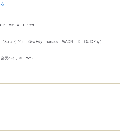
見る
JCB、AMEX、Diners）
uicaなど）、楽天Edy、nanaco、WAON、iD、QUICPay）
、楽天ペイ、au PAY）