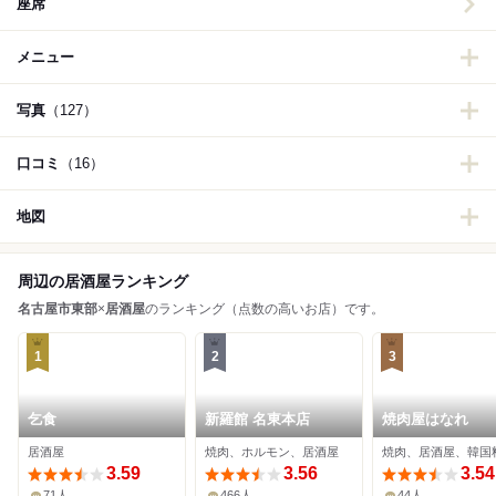
座席
メニュー
写真
（127）
口コミ
（16）
地図
周辺の居酒屋ランキング
名古屋市東部
×
居酒屋
のランキング（点数の高いお店）です。
1
2
3
乞食
新羅館 名東本店
焼肉屋はなれ
居酒屋
焼肉、ホルモン、居酒屋
焼肉、居酒屋、韓国
3.59
3.56
3.54
71人
466人
44人