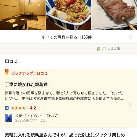
すべての写真を見る（135件）
広告を非表示
口コミ
ピックアップ！口コミ
丁寧に焼かれた焼鳥達
原駅付近での用事を済ませて、妻と2人で寄らせて頂きました。 "だいだ
い"さん。 場所は名古屋市営地下鉄鶴舞線の原駅前に店を構えてる焼鳥屋
さんです。 入店すると最初に座敷が目に入ります。 古い物が沢山置いて
4.2
あり、昭和の懐かしい雰囲気が漂っております。 あと、カウンター席4席
Dinner:
と...
流離（さすらい）
（3027）
2025/06 訪問
1回
気軽に入れる焼鳥屋さんですが、思った以上にジックリ楽しめ