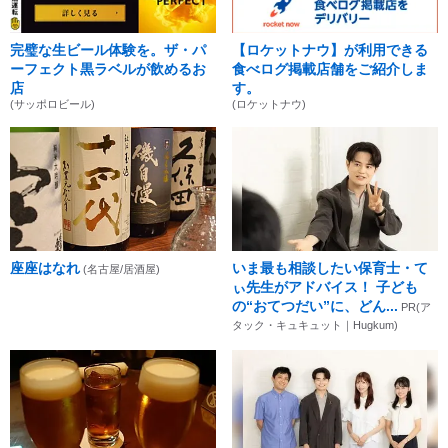
完璧な生ビール体験を。ザ・パ
【ロケットナウ】が利用できる
ーフェクト黒ラベルが飲めるお
食べログ掲載店舗をご紹介しま
店
す。
(サッポロビール)
(ロケットナウ)
座座はなれ
いま最も相談したい保育士・て
(名古屋/居酒屋)
ぃ先生がアドバイス！ 子ども
の“おてつだい”に、どん...
PR(ア
タック・キュキュット｜Hugkum)