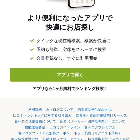
より便利になったアプリで
快適にお店探し
クイックな現在地検索。検索が快適に
予約も簡単。空席をスムーズに検索
会員登録なし。すぐに利用開始
アプリで開く
アプリなら1ヶ月無料でランキング検索！
利用規約
食べログについて
携帯電話番号認証とは
口コミ・ランキングに対する取り組み
飲食店・飲食企業様向けサービス
食べログ店舗会員について
広告（メーカー・団体様等向け）について
機能改善要望
口コミガイドライン
食べログプレミアム
食べログプレミアム無料クーポン
ネット予約（リクエスト予約）
個人情報保護方針
外部送信（オプトアウト）
特定商取引法に基づく表記