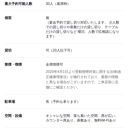
最大予約可能人数
30人（着席時）
個室
無
（宴会予約で貸し切り対応いたします。 少人数
での貸し切りや座敷だけの貸し切り、テーブル
だけの貸し切りなど 曜日、人数で応相談になり
ます）
貸切
可（20人以下可）
禁煙・喫煙
全席喫煙可
2020年4月1日より受動喫煙対策に関する法律(改
正健康増進法）が施行されており、最新の情報
と異なる場合がございますので、ご来店前に店
舗にご確認ください。
駐車場
有（予約も承ります）
空間・設備
オシャレな空間、落ち着いた空間、席が広い、
カウンター席あり、座敷あり、無料Wi-Fiあり