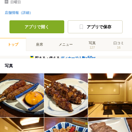
日曜日
店舗情報（詳細）
アプリで開く
アプリで保存
写真
口コミ
トップ
座席
メニュー
127
16
50
貯まる・使える
ディナーで人数×
pt
写真