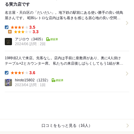
る実力店です
名古屋・天白区の「だいだい」。地下鉄の駅前にある使い勝手の良い焼鳥
屋さんです。 昭和レトロな店内は落ち着きを感じる居心地の良い空間。
この日は少人数の軽い宴会のノリで伺いました。 ...
3.5
Dinner:
3.3
Lunch:
アジロウ
（3405）
2024/06 訪問
2回
19時頃2人で来店。先客なし。店内は手前に座敷席があり、奥に4人掛け
テーブル×2とカウンター席。 私たちの来店後しばらくしてもう1組が来
店。大将1人で切り盛りしているらしく、2組...
3.6
Dinner:
hiroto15802
（1232）
2023/04 訪問
1回
口コミをもっと見る（16人）