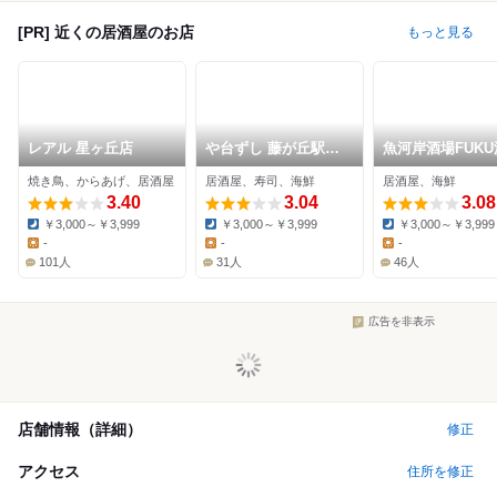
[PR] 近くの居酒屋のお店
もっと見る
レアル 星ヶ丘店
や台ずし 藤が丘駅前
魚河岸酒場FUK
町
藤が丘店
焼き鳥、からあげ、居酒屋
居酒屋、寿司、海鮮
居酒屋、海鮮
3.40
3.04
3.08
￥3,000～￥3,999
￥3,000～￥3,999
￥3,000～￥3,999
Dinner:
Dinner:
Dinner:
-
-
-
Lunch:
Lunch:
Lunch:
101人
31人
46人
広告を非表示
店舗情報（詳細）
修正
アクセス
住所を修正