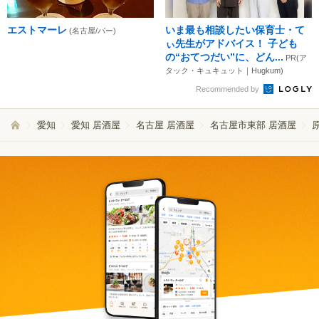
エストマーレ
いま最も相談したい保育士・て
(名古屋/バー)
ぃ先生がアドバイス！ 子ども
の“おてつだい”に、どん...
PR(ア
タック・キュキュット｜Hugkum)
Recommended by
愛知
愛知 居酒屋
名古屋 居酒屋
名古屋市東部 居酒屋