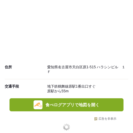
住所
愛知県名古屋市天白区原1-515 ハラシンビル １
Ｆ
交通手段
地下鉄鶴舞線原駅1番出口すぐ
原駅から55m
食べログアプリで地図を開く
広告を非表示