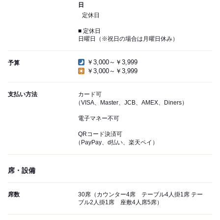
日
定休日
■ 定休日
日曜日（※祝日の場合は月曜日休み）
￥3,000～￥3,999
予算
￥3,000～￥3,999
支払い方法
カード可
（VISA、Master、JCB、AMEX、Diners）
電子マネー不可
QRコード決済可
（PayPay、d払い、楽天ペイ）
席・設備
席数
30席（カウンター4席 テーブル4人掛1席 テー
ブル2人掛1席 座敷4人席5席）