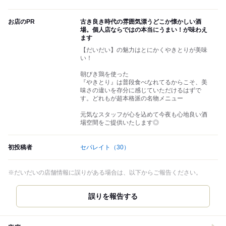
お店のPR
古き良き時代の雰囲気漂うどこか懐かしい酒
場。個人店ならではの本当にうまい！が味わえ
ます
【だいだい】の魅力はとにかくやきとりが美味
い！
朝びき鶏を使った
『やきとり』は普段食べなれてるからこそ、美
味さの違いを存分に感じていただけるはずで
す。どれもが超本格派の名物メニュー
元気なスタッフが心を込めて今夜も心地良い酒
場空間をご提供いたします◎
初投稿者
セパレイト
（30）
※だいだいの店舗情報に誤りがある場合は、以下からご報告ください。
誤りを報告する