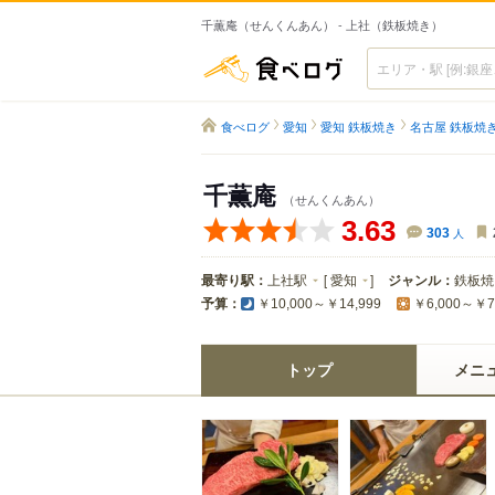
千薫庵（せんくんあん） - 上社（鉄板焼き）
食べログ
食べログ
愛知
愛知 鉄板焼き
名古屋 鉄板焼
千薫庵
（せんくんあん）
3.63
303
人
最寄り駅：
上社駅
[
愛知
]
ジャンル：
鉄板焼
予算：
￥10,000～￥14,999
￥6,000～￥7
トップ
メニ