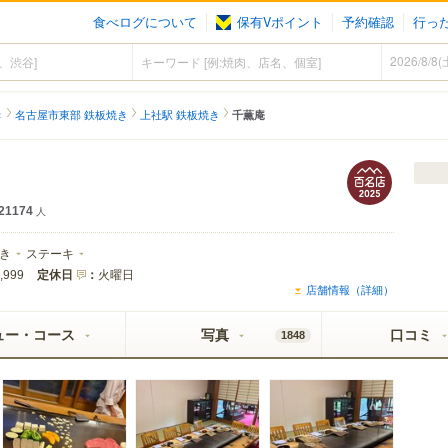
食べログについて
保有Vポイント
予約確認
行っ
き
名古屋市東部 鉄板焼き
上社駅 鉄板焼き
千薫庵
21174
人
き
ステーキ
定休日
：
火曜日
,999
店舗情報（詳細）
ュー・コース
写真
口コミ
1848