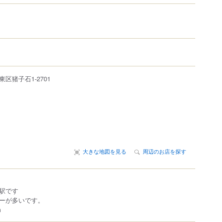
東区
猪子石
1-2701
大きな地図を見る
周辺のお店を探す
駅です
ーが多いです。
m