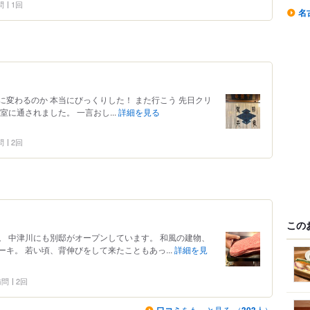
問
1回
名
変わるのか 本当にびっくりした！ また行こう 先日クリ
に通されました。 一言おし...
詳細を見る
問
2回
この
。 中津川にも別邸がオープンしています。 和風の建物、
キ。 若い頃、背伸びをして来たこともあっ...
詳細を見
 訪問
2回
をもっと見る （
人）