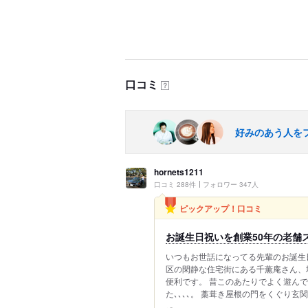
口コミ
？
好みのあう人を
hornets1211
口コミ 288件
フォロワー 347人
ピックアップ！口コミ
お誕生日祝いを創業50年の老舗
いつもお世話になってる先輩のお誕生
区の閑静な住宅街にある千薫庵さん、
便利です。 昔このあたりでよく遊ん
た､､､､。 藁葺き屋根の門をくぐり玄関ま