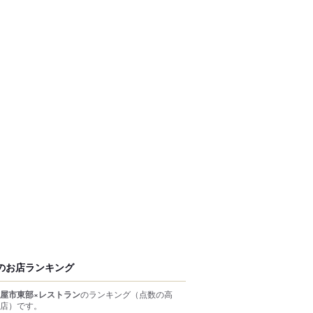
のお店ランキング
屋市東部×レストラン
のランキング
（点数の高
店）
です。