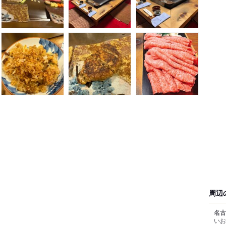
周辺
名古
いお