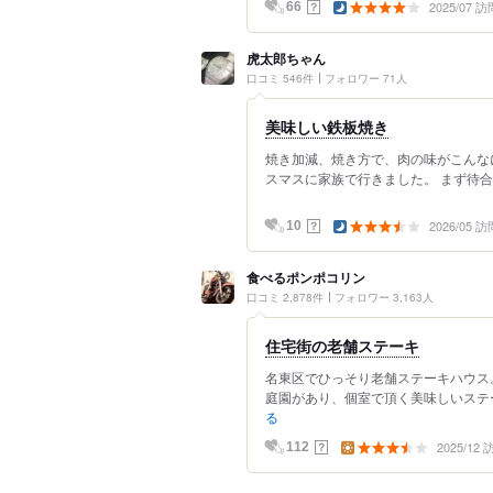
2025/07 訪
？
66
虎太郎ちゃん
口コミ 546件
フォロワー 71人
美味しい鉄板焼き
焼き加減、焼き方で、肉の味がこんなに
スマスに家族で行きました。 まず待合室
2026/05 訪
？
10
食べるポンポコリン
口コミ 2,878件
フォロワー 3,163人
住宅街の老舗ステーキ
名東区でひっそり老舗ステーキハウス
庭園があり、個室で頂く美味しいステー
る
2025/12
？
112