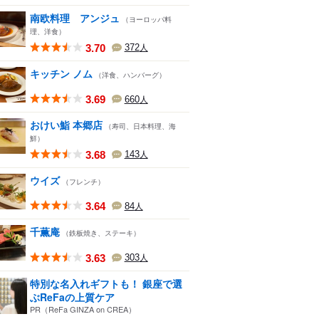
南欧料理 アンジュ
（ヨーロッパ料
理、洋食）
3.70
372
人
キッチン ノム
（洋食、ハンバーグ）
3.69
660
人
おけい鮨 本郷店
（寿司、日本料理、海
鮮）
3.68
143
人
ウイズ
（フレンチ）
3.64
84
人
千薫庵
（鉄板焼き、ステーキ）
3.63
303
人
特別な名入れギフトも！ 銀座で選
ぶReFaの上質ケア
PR（ReFa GINZA on CREA）