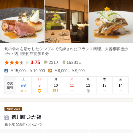
旬の食材を活かしたシンプルで洗練されたフランス料理。大曽根駅徒歩
8分・徳川美術館徒歩５分
3.75
231
15281
人
人
￥15,000～￥19,999
￥8,000～￥9,999
土
日
月
火
水
木
金
空席
8
9
10
11
12
13
14
8
/
情報
1
残
徳川町 ぶた福
2
森下駅 558m / とんかつ