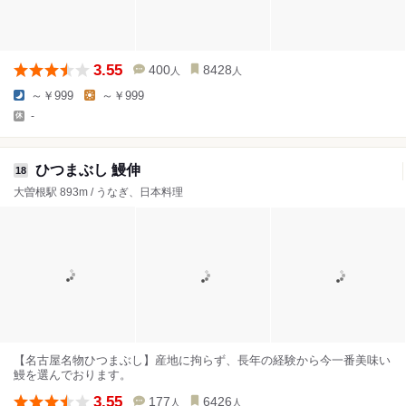
3.55
400
8428
人
人
～￥999
～￥999
-
ひつまぶし 鰻伸
18
大曽根駅 893m / うなぎ、日本料理
【名古屋名物ひつまぶし】産地に拘らず、長年の経験から今一番美味い
鰻を選んでおります。
3.55
177
6426
人
人