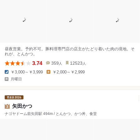
昼夜営業。予約不可。豚料理専門店の店主がたどり着いた肉の境地。そ
れが、とんかつ。
3.74
359
12523
人
人
￥3,000～￥3,999
￥2,000～￥2,999
月曜日
矢田かつ
3
ナゴヤドーム前矢田駅 494m / とんかつ、かつ丼、食堂