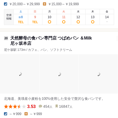
￥20,000～￥29,999
￥15,000～￥19,999
土
日
月
火
水
木
金
空席
8
9
10
11
12
13
14
8
/
情報
天然酵母の食パン専門店 つばめパン ＆Milk
20
尼ヶ坂本店
尼ケ坂駅 173m / カフェ、パン、ソフトクリーム
北海道、美瑛産小麦粉を100%使用した安全で贅沢な食パンです。
3.53
454
16847
人
人
～￥999
～￥999