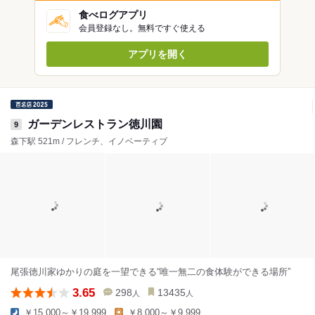
食べログアプリ
会員登録なし。無料ですぐ使える
アプリを開く
ガーデンレストラン徳川園
9
森下駅 521m / フレンチ、イノベーティブ
尾張徳川家ゆかりの庭を一望できる“唯一無二の食体験ができる場所”
3.65
298
13435
人
人
￥15,000～￥19,999
￥8,000～￥9,999