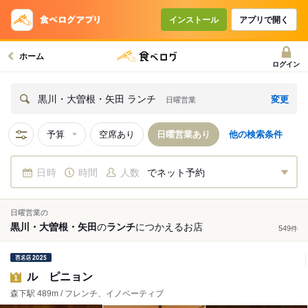
インストール
アプリで開く
ホーム
ログイン
変更
黒川・大曽根・矢田 ランチ
日曜営業
予算
空席あり
日曜営業あり
他の検索条件
日時
時間
人数
でネット予約
日曜営業の
黒川・大曽根・矢田
の
ランチ
につかえる
お店
549
件
ル ピニョン
1
森下駅 489m / フレンチ、イノベーティブ