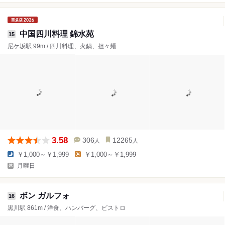
中国四川料理 錦水苑
15
尼ケ坂駅 99m / 四川料理、火鍋、担々麺
3.58
306
12265
人
人
￥1,000～￥1,999
￥1,000～￥1,999
月曜日
ボン ガルフォ
16
黒川駅 861m / 洋食、ハンバーグ、ビストロ