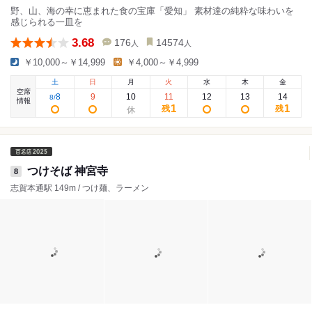
野、山、海の幸に恵まれた食の宝庫「愛知」 素材達の純粋な味わいを
感じられる一皿を
3.68
176
14574
人
人
￥10,000～￥14,999
￥4,000～￥4,999
土
日
月
火
水
木
金
空席
8
9
10
11
12
13
14
8
/
情報
1
1
残
残
つけそば 神宮寺
8
志賀本通駅 149m / つけ麺、ラーメン