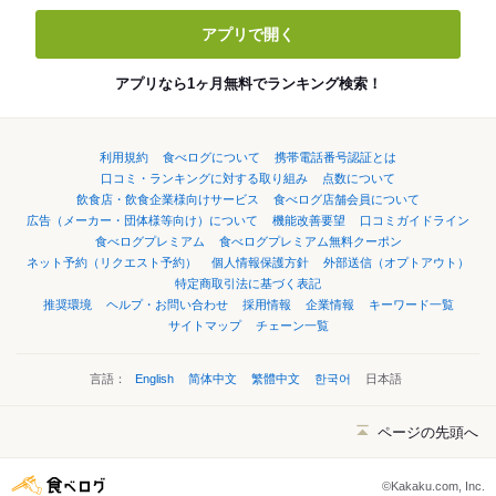
アプリで開く
アプリなら1ヶ月無料でランキング検索！
利用規約
食べログについて
携帯電話番号認証とは
口コミ・ランキングに対する取り組み
点数について
飲食店・飲食企業様向けサービス
食べログ店舗会員について
広告（メーカー・団体様等向け）について
機能改善要望
口コミガイドライン
食べログプレミアム
食べログプレミアム無料クーポン
ネット予約（リクエスト予約）
個人情報保護方針
外部送信（オプトアウト）
特定商取引法に基づく表記
推奨環境
ヘルプ・お問い合わせ
採用情報
企業情報
キーワード一覧
サイトマップ
チェーン一覧
言語：
English
简体中文
繁體中文
한국어
日本語
ページの先頭へ
©Kakaku.com, Inc.