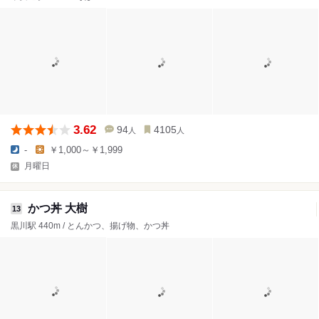
3.62
94
4105
人
人
-
￥1,000～￥1,999
月曜日
かつ丼 大樹
13
黒川駅 440m / とんかつ、揚げ物、かつ丼