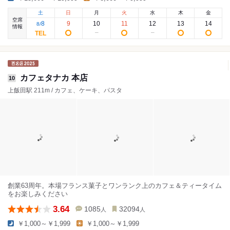
土
日
月
火
水
木
金
空席
8
9
10
11
12
13
14
8
/
情報
カフェタナカ 本店
10
上飯田駅 211m / カフェ、ケーキ、パスタ
創業63周年。本場フランス菓子とワンランク上のカフェ＆ティータイム
をお楽しみください
3.64
1085
32094
人
人
￥1,000～￥1,999
￥1,000～￥1,999