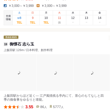
￥3,000～￥3,999
￥3,000～￥3,999
土
日
月
火
水
木
金
空席
8
9
10
11
12
13
14
8
/
情報
御懐石 志ら玉
19
上飯田駅 126m / 日本料理、創作料理
上飯田駅からほど近く― 江戸風情残る亭内にて、茶心のもてなしと四
季の御食事をゆるりと堪能。
3.55
86
5777
人
人