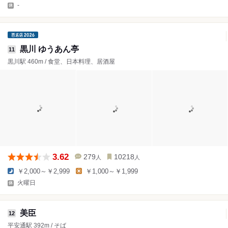
-
黒川 ゆうあん亭
11
黒川駅 460m / 食堂、日本料理、居酒屋
3.62
279
10218
人
人
￥2,000～￥2,999
￥1,000～￥1,999
火曜日
美臣
12
平安通駅 392m / そば