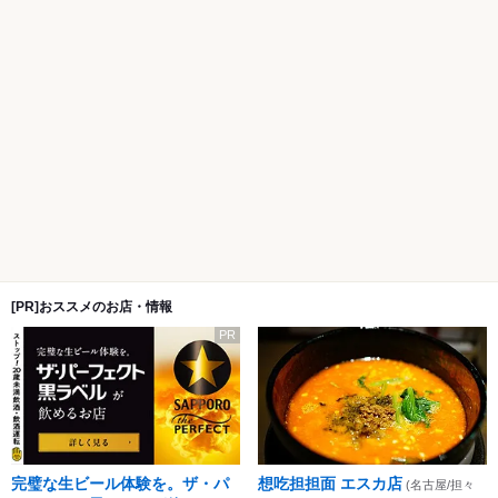
[PR]おススメのお店・情報
PR
完璧な生ビール体験を。ザ・パ
想吃担担面 エスカ店
(名古屋/担々