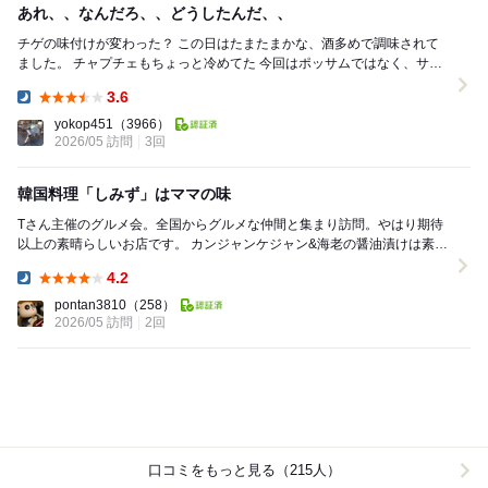
あれ、、なんだろ、、どうしたんだ、、
チゲの味付けが変わった？ この日はたまたまかな、酒多めで調味されて
ました。 チャプチェもちょっと冷めてた 今回はポッサムではなく、サム
ギョプサルを注文。 これは美味...
3.6
Dinner:
yokop451
（3966）
2026/05 訪問
3回
韓国料理「しみず」はママの味
Tさん主催のグルメ会。全国からグルメな仲間と集まり訪問。やはり期待
以上の素晴らしいお店です。 カンジャンケジャン&海老の醤油漬けは素材
の鮮度が抜群で、タレとの相性が完璧。...
4.2
Dinner:
pontan3810
（258）
2026/05 訪問
2回
口コミをもっと見る（215人）