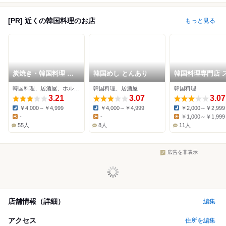
[PR] 近くの韓国料理のお店
もっと見る
炭焼き・韓国料理 炭
韓国めし とんあり
韓国料理専門店 
宮
ミン
韓国料理、居酒屋、ホルモン
韓国料理、居酒屋
韓国料理
3.21
3.07
3.07
￥4,000～￥4,999
￥4,000～￥4,999
￥2,000～￥2,999
Dinner:
Dinner:
Dinner:
-
-
￥1,000～￥1,999
Lunch:
Lunch:
Lunch:
55人
8人
11人
広告を非表示
店舗情報（詳細）
編集
アクセス
住所を編集