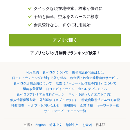
クイックな現在地検索。検索が快適に
予約も簡単。空席をスムーズに検索
会員登録なし。すぐに利用開始
アプリで開く
アプリなら1ヶ月無料でランキング検索！
利用規約
食べログについて
携帯電話番号認証とは
口コミ・ランキングに対する取り組み
飲食店・飲食企業様向けサービス
食べログ店舗会員について
広告（メーカー・団体様等向け）について
機能改善要望
口コミガイドライン
食べログプレミアム
食べログプレミアム無料クーポン
ネット予約（リクエスト予約）
個人情報保護方針
外部送信（オプトアウト）
特定商取引法に基づく表記
推奨環境
ヘルプ・お問い合わせ
採用情報
企業情報
キーワード一覧
サイトマップ
チェーン一覧
言語：
English
简体中文
繁體中文
한국어
日本語