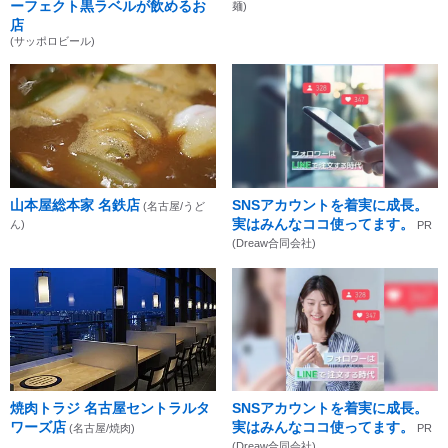
ーフェクト黒ラベルが飲めるお
麺)
店
(サッポロビール)
山本屋総本家 名鉄店
SNSアカウントを着実に成長。
(名古屋/うど
実はみんなココ使ってます。
ん)
PR
(Dreaw合同会社)
焼肉トラジ 名古屋セントラルタ
SNSアカウントを着実に成長。
ワーズ店
実はみんなココ使ってます。
(名古屋/焼肉)
PR
(Dreaw合同会社)