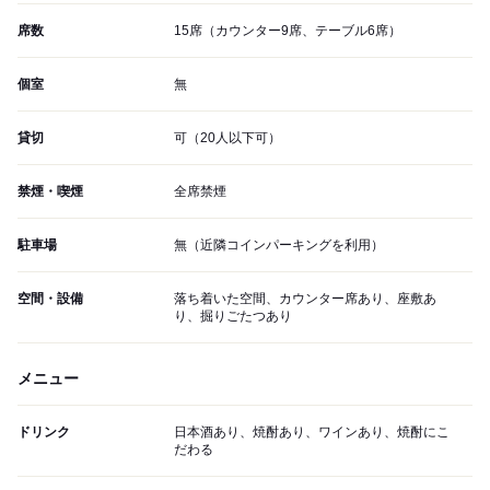
席数
15席（カウンター9席、テーブル6席）
個室
無
貸切
可（20人以下可）
禁煙・喫煙
全席禁煙
駐車場
無（近隣コインパーキングを利用）
空間・設備
落ち着いた空間、カウンター席あり、座敷あ
り、掘りごたつあり
メニュー
ドリンク
日本酒あり、焼酎あり、ワインあり、焼酎にこ
だわる