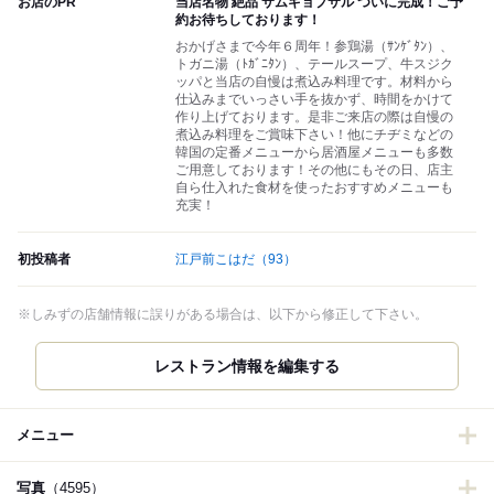
お店のPR
当店名物 絶品 サムギョプサル ついに完成！ご予
約お待ちしております！
おかげさまで今年６周年！参鶏湯（ｻﾝｹﾞﾀﾝ）、
トガニ湯（ﾄｶﾞﾆﾀﾝ）、テールスープ、牛スジク
ッパと当店の自慢は煮込み料理です。材料から
仕込みまでいっさい手を抜かず、時間をかけて
作り上げております。是非ご来店の際は自慢の
煮込み料理をご賞味下さい！他にチヂミなどの
韓国の定番メニューから居酒屋メニューも多数
ご用意しております！その他にもその日、店主
自ら仕入れた食材を使ったおすすめメニューも
充実！
初投稿者
江戸前こはだ
（93）
※しみずの店舗情報に誤りがある場合は、以下から修正して下さい。
レストラン情報を編集する
メニュー
写真
（4595）