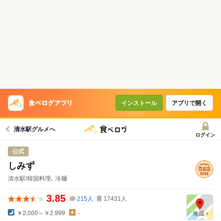
インストール
アプリで開く
清水駅グルメへ
ログイン
公式
しみず
清水駅/韓国料理､ 冷麺
3.85
215
人
17431
人
￥2,000～￥2,999
-