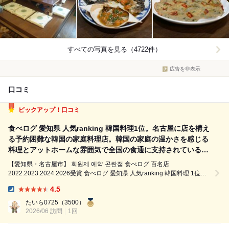
すべての写真を見る（4722件）
広告を非表示
口コミ
ピックアップ！口コミ
食べログ 愛知県 人気ranking 韓国料理1位。名古屋に店を構え
る予約困難な韓国の家庭料理店。韓国の家庭の温かさを感じる
料理とアットホームな雰囲気で全国の食通に支持されている東
海エリア屈指の名店
【愛知県・名古屋市】 회원제 예약 곤란점 食べログ 百名店
2022.2023.2024.2026受賞 食べログ 愛知県 人気ranking 韓国料理 1位
2006年から創業20年の超予約困難店「しみず」 . ◾︎ 「しみず」とは？ 名
4.5
古屋に店を構える予約困難な韓国の家庭料理店 ...
Dinner:
たいら0725
（3500）
2026/06 訪問
1回