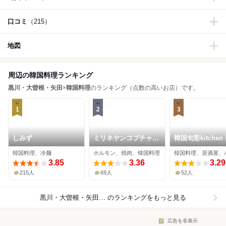
口コミ
（215）
地図
周辺の韓国料理ランキング
黒川・大曽根・矢田
×
韓国料理
のランキング（点数の高いお店）です。
1
2
3
しみず
ミリネヤンコプチャン
韓国旬彩kitchen 
名古屋大曽根店
り
韓国料理、冷麺
ホルモン、焼肉、韓国料理
韓国料理、居酒屋、
3.85
3.36
3.29
215人
69人
52人
黒川・大曽根・矢田×韓国料理
のランキングをもっと見る
広告を非表示