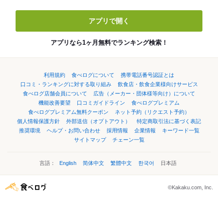
アプリで開く
アプリなら1ヶ月無料でランキング検索！
利用規約
食べログについて
携帯電話番号認証とは
口コミ・ランキングに対する取り組み
飲食店・飲食企業様向けサービス
食べログ店舗会員について
広告（メーカー・団体様等向け）について
機能改善要望
口コミガイドライン
食べログプレミアム
食べログプレミアム無料クーポン
ネット予約（リクエスト予約）
個人情報保護方針
外部送信（オプトアウト）
特定商取引法に基づく表記
推奨環境
ヘルプ・お問い合わせ
採用情報
企業情報
キーワード一覧
サイトマップ
チェーン一覧
言語：
English
简体中文
繁體中文
한국어
日本語
©Kakaku.com, Inc.