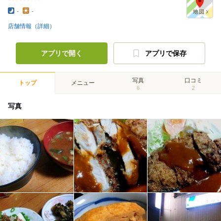
-
-
店舗情報（詳細）
アプリで開く
アプリで保存
写真
口コミ
トップ
メニュー
6
2
写真