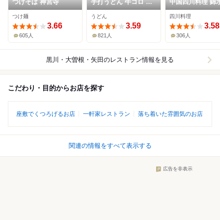
つけそば 神宮寺
手打うどん 牛コロ 宮
中国四川料理 錦
内
つけ麺
うどん
四川料理
3.66
3.59
3.58
605人
821人
306人
黒川・大曽根・矢田
のレストラン情報を見る
こだわり・目的からお店を探す
座敷でくつろげるお店
一軒家レストラン
落ち着いた雰囲気のお店
関連の情報をすべて表示する
広告を非表示