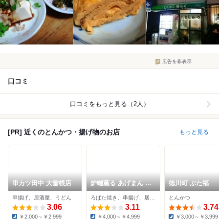
広告を非表示
口コミ
口コミをもっと見る（2人）
[PR] 近くのとんかつ・揚げ物のお店
もっと見る
串カツ田中 大曽根店
炉端薫る あげまん 大
徳川町 ぶた福
曽根店
串揚げ、居酒屋、うどん
ろばた焼き、串揚げ、居酒屋
とんかつ
3.06
3.11
3.74
￥2,000～￥2,999
￥4,000～￥4,999
￥3,000～￥3,999