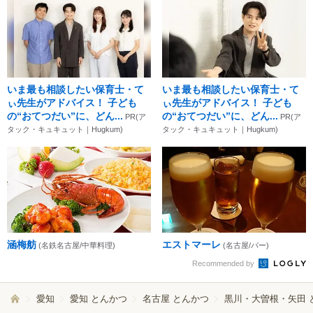
いま最も相談したい保育士・て
いま最も相談したい保育士・て
ぃ先生がアドバイス！ 子ども
ぃ先生がアドバイス！ 子ども
の“おてつだい”に、どん...
の“おてつだい”に、どん...
PR(ア
PR(ア
タック・キュキュット｜Hugkum)
タック・キュキュット｜Hugkum)
涵梅舫
エストマーレ
(名鉄名古屋/中華料理)
(名古屋/バー)
Recommended by
愛知
愛知 とんかつ
名古屋 とんかつ
黒川・大曽根・矢田 