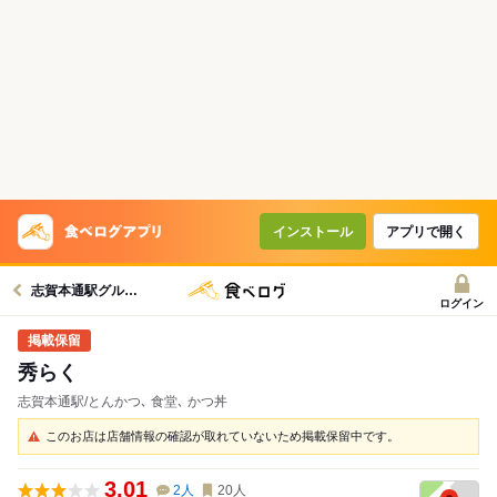
インストール
アプリで開く
志賀本通駅グルメへ
ログイン
秀らく
志賀本通駅/とんかつ､ 食堂､ かつ丼
このお店は店舗情報の確認が取れていないため掲載保留中です。
3.01
2
人
20
人