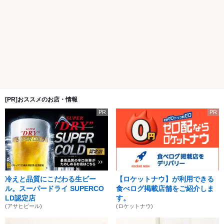
[PR]おススメのお店・情報
PR
PR
冷えと品質にこだわる生ビー
【ロケットナウ】が利用できる
ル。スーパードライ SUPERCO
食べログ掲載店舗をご紹介しま
LD認定店
す。
(アサヒビール)
(ロケットナウ)