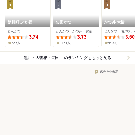
1
2
3
徳川町 ぶた福
矢田かつ
かつ丼 大樹
とんかつ
とんかつ、かつ丼、食堂
とんかつ、揚げ物、
3.74
3.73
3.60
357人
1181人
440人
黒川・大曽根・矢田×とんかつ
のランキングをもっと見る
広告を非表示