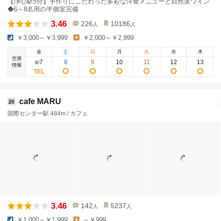
【浄心駅5分】手作りにこだわった多彩な洋食メニューと自然派ワイン
◆6～8名用の半個室完備
3.46
226
10186
人
人
￥3,000～￥3,999
￥2,000～￥2,999
金
土
日
月
火
水
木
空席
7
8
9
10
11
12
13
8
/
情報
cafe MARU
20
国際センター駅 484m / カフェ
3.46
142
5237
人
人
￥1,000～￥1,999
～￥999