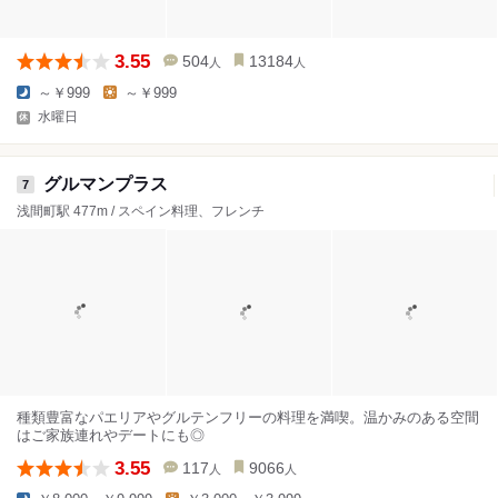
3.55
504
13184
人
人
～￥999
～￥999
水曜日
グルマンプラス
7
浅間町駅 477m / スペイン料理、フレンチ
種類豊富なパエリアやグルテンフリーの料理を満喫。温かみのある空間
はご家族連れやデートにも◎
3.55
117
9066
人
人