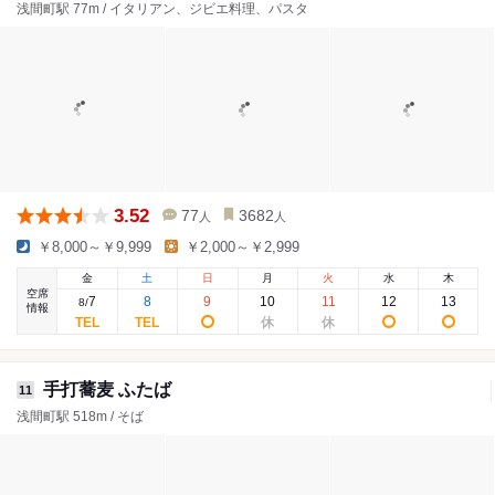
浅間町駅 77m / イタリアン、ジビエ料理、パスタ
3.52
77
3682
人
人
￥8,000～￥9,999
￥2,000～￥2,999
金
土
日
月
火
水
木
空席
7
8
9
10
11
12
13
8
/
情報
手打蕎麦 ふたば
11
浅間町駅 518m / そば