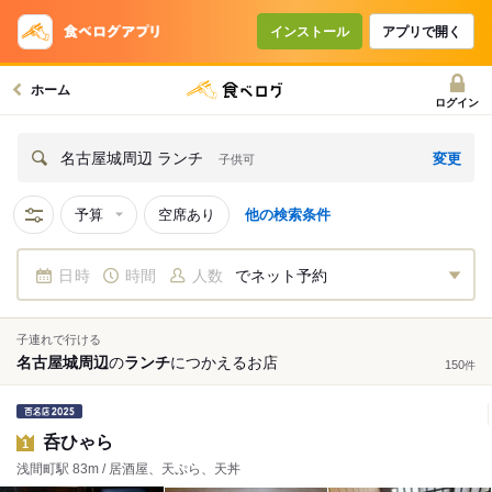
インストール
アプリで開く
ホーム
ログイン
変更
名古屋城周辺 ランチ
子供可
予算
空席あり
他の検索条件
日時
時間
人数
でネット予約
子連れで行ける
名古屋城周辺
の
ランチ
につかえる
お店
150
件
呑ひゃら
1
浅間町駅 83m / 居酒屋、天ぷら、天丼