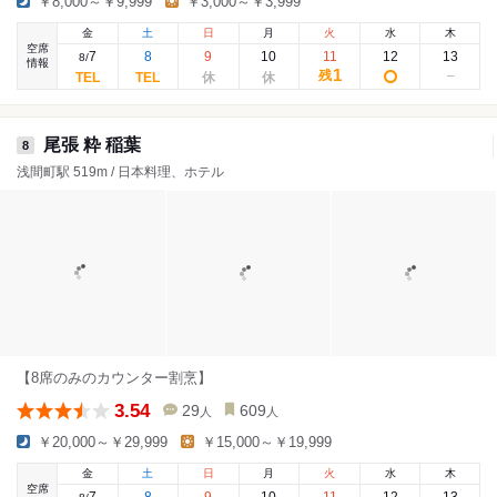
￥8,000～￥9,999
￥3,000～￥3,999
金
土
日
月
火
水
木
空席
7
8
9
10
11
12
13
8
/
情報
1
残
尾張 粋 稲葉
8
浅間町駅 519m / 日本料理、ホテル
【8席のみのカウンター割烹】
3.54
29
609
人
人
￥20,000～￥29,999
￥15,000～￥19,999
金
土
日
月
火
水
木
空席
7
8
9
10
11
12
13