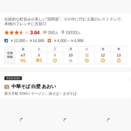
伝統的な町並みが美しい“四間道”。その中に佇む土蔵のレストランで、
本物のフレンチに舌鼓◎
3.64
260
19333
人
人
￥10,000～￥14,999
￥4,000～￥4,999
金
土
日
月
火
水
木
空席
7
8
9
10
11
12
13
8
/
情報
1
残
中華そば 白壁 あおい
3
東大手駅 459m / ラーメン、油そば・まぜそば