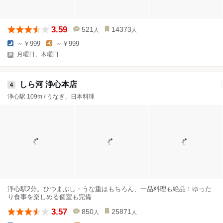
3.59
521
14373
人
人
～￥999
～￥999
月曜日、木曜日
しら河 浄心本店
4
浄心駅 109m / うなぎ、日本料理
浄心駅2分。ひつまぶし・うな重はもちろん、一品料理も絶品！ゆった
り食事を楽しめる個室も完備
3.57
850
25871
人
人