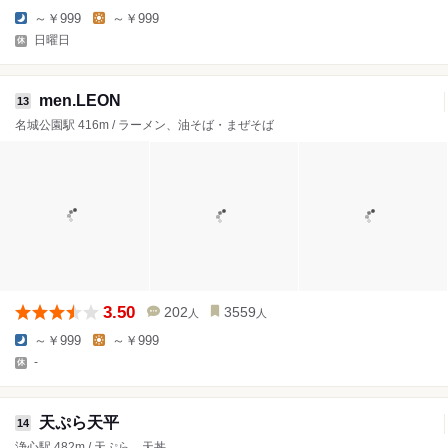
～￥999
～￥999
日曜日
men.LEON
13
名城公園駅 416m / ラーメン、油そば・まぜそば
3.50
202
3559
人
人
～￥999
～￥999
-
天ぷら天平
14
浄心駅 482m / 天ぷら、天丼