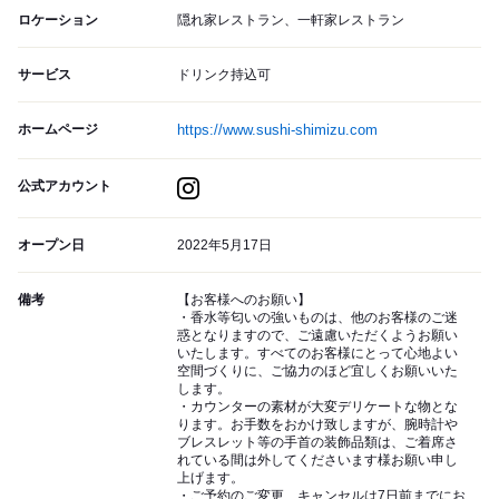
ロケーション
隠れ家レストラン、一軒家レストラン
サービス
ドリンク持込可
ホームページ
https://www.sushi-shimizu.com
公式アカウント
オープン日
2022年5月17日
備考
【お客様へのお願い】
・香水等匂いの強いものは、他のお客様のご迷
惑となりますので、ご遠慮いただくようお願い
いたします。すべてのお客様にとって心地よい
空間づくりに、ご協力のほど宜しくお願いいた
します。
・カウンターの素材が大変デリケートな物とな
ります。お手数をおかけ致しますが、腕時計や
ブレスレット等の手首の装飾品類は、ご着席さ
れている間は外してくださいます様お願い申し
上げます。
・ご予約のご変更、キャンセルは7日前までにお