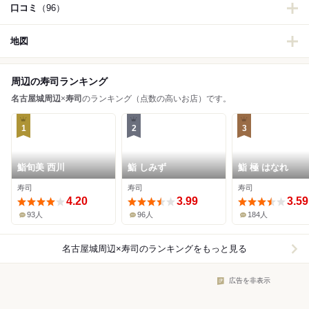
口コミ
（96）
地図
周辺の寿司ランキング
名古屋城周辺
×
寿司
のランキング（点数の高いお店）です。
1
2
3
鮨旬美 西川
鮨 しみず
鮨 極 はなれ
寿司
寿司
寿司
4.20
3.99
3.59
93人
96人
184人
名古屋城周辺×寿司
のランキングをもっと見る
広告を非表示