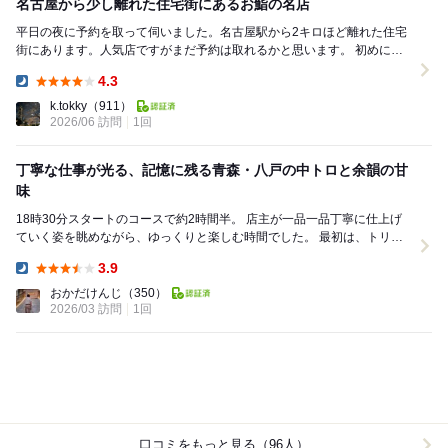
名古屋から少し離れた住宅街にあるお鮨の名店
平日の夜に予約を取って伺いました。名古屋駅から2キロほど離れた住宅
街にあります。人気店ですがまだ予約は取れるかと思います。 初めにつ
まみが何品か続きその後に握りになりますが、...
4.3
Dinner:
k.tokky
（911）
2026/06 訪問
1回
丁寧な仕事が光る、記憶に残る青森・八戸の中トロと余韻の甘
味
18時30分スタートのコースで約2時間半。 店主が一品一品丁寧に仕上げ
ていく姿を眺めながら、ゆっくりと楽しむ時間でした。 最初は、トリ貝
とタラの芽、野沢菜のお浸し。 続いて桑...
3.9
Dinner:
おかだけんじ
（350）
2026/03 訪問
1回
口コミをもっと見る（96人）