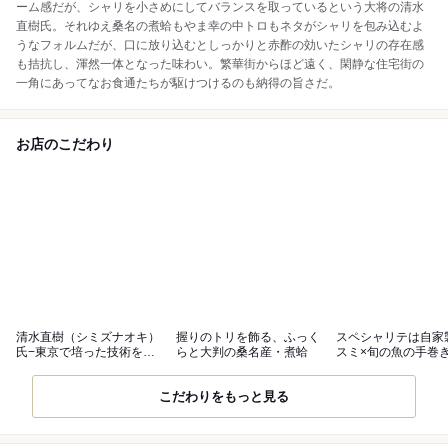
ーム感だが、シャリを小さめにしてバランスを取っているという大将の清水
直樹氏。それゆえ桑名の煮蛤もやま幸の中トロもネタがシャリを包み込むよ
うなフォルムだが、口に放り込むとしっかりと赤酢の効いたシャリの存在感
も拮抗し、渾然一体となった味わい。繁華街からほど遠く、閑静な住宅街の
一角にあってなお食通たちが駆けつけるのも納得の旨さだ。
お店のこだわり
清水直樹（シミズナオキ）
握りのトリを飾る、ふっく
スペシャリテは自家
氏−東京で培った技術を名
らと大判の桑名産・煮蛤
スミ×旬の魚の手巻
古屋で発揮
こだわりをもっと見る