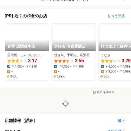
[PR] 近くの和食のお店
もっと見る
青雲 浅間町本店
大銀杏 名古屋西店
ひつまぶし鰻伸 
居酒屋、しゃぶしゃぶ、お好み焼き
焼き鳥、手羽先、居酒屋
うなぎ
3.17
3.55
3.29
￥4,000～￥4,999
￥4,000～￥4,999
￥4,000～￥4,999
Dinner:
Dinner:
Dinner:
-
-
￥3,000～￥3,999
Lunch:
Lunch:
Lunch:
34人
199人
56人
広告を非表示
店舗情報（詳細）
修正