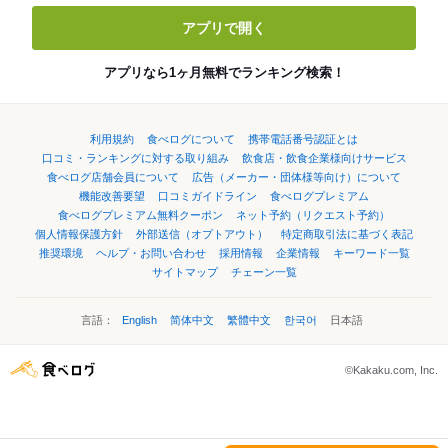
アプリで開く
アプリなら1ヶ月無料でランキング検索！
利用規約
食べログについて
携帯電話番号認証とは
口コミ・ランキングに対する取り組み
飲食店・飲食企業様向けサービス
食べログ店舗会員について
広告（メーカー・団体様等向け）について
機能改善要望
口コミガイドライン
食べログプレミアム
食べログプレミアム無料クーポン
ネット予約（リクエスト予約）
個人情報保護方針
外部送信（オプトアウト）
特定商取引法に基づく表記
推奨環境
ヘルプ・お問い合わせ
採用情報
企業情報
キーワード一覧
サイトマップ
チェーン一覧
言語：
English
简体中文
繁體中文
한국어
日本語
©Kakaku.com, Inc.