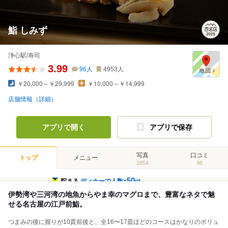
鮨 しみず
浄心駅/寿司
3.99
96
人
4953
人
￥20,000～￥29,999
￥10,000～￥14,999
店舗情報（詳細）
アプリで開く
アプリで保存
写真
口コミ
トップ
メニュー
2854
96
50
貯まる
ディナーで人数×
pt
伊勢湾や三河湾の地魚からやま幸のマグロまで、豊富なネタで魅
せる名古屋の江戸前鮨。
つまみの後に握りが10貫前後と、全16〜17皿ほどのコースはかなりのボリュ