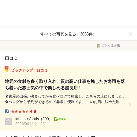
すべての写真を見る（3053件）
広告を非表示
口コミ
ピックアップ！口コミ
地元の食材も多く取り入れ、質の高い仕事を施したお寿司を落
ち着いた雰囲気の中で楽しめる超良店！
名古屋の出張が決まってから食べログで検索し、こちらの店にしました。
食べログから予約ができるので非常に便利です。 このお店に決めた理由
は、食べログのお店紹介の写真が非常に綺麗で、一見して食べてみたい！
4.6
と思わせるものだったというのが一番大きいです。 いわゆる、ピンとき
Dinner:
た、という感じですね。 ...
fabulousfoods
（309）
2026/04 訪問
1回