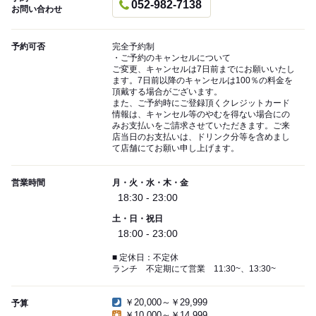
052-982-7138
お問い合わせ
予約可否
完全予約制
・ご予約のキャンセルについて
ご変更、キャンセルは7日前までにお願いいたし
ます。7日前以降のキャンセルは100％の料金を
頂戴する場合がございます。
また、ご予約時にご登録頂くクレジットカード
情報は、キャンセル等のやむを得ない場合にの
みお支払いをご請求させていただきます。ご来
店当日のお支払いは、ドリンク分等を含めまし
て店舗にてお願い申し上げます。
営業時間
月・火・水・木・金
18:30 - 23:00
土・日・祝日
18:00 - 23:00
■ 定休日：不定休
ランチ 不定期にて営業 11:30~、13:30~
￥20,000～￥29,999
予算
￥10,000～￥14,999