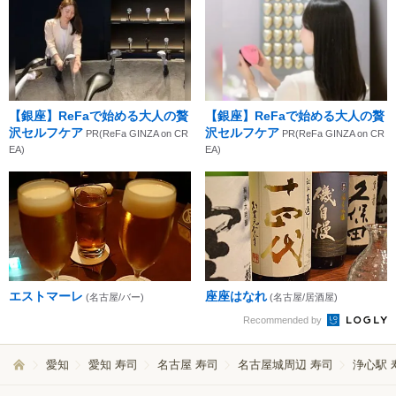
【銀座】ReFaで始める大人の贅
【銀座】ReFaで始める大人の贅
沢セルフケア
沢セルフケア
PR(ReFa GINZA on CR
PR(ReFa GINZA on CR
EA)
EA)
エストマーレ
座座はなれ
(名古屋/バー)
(名古屋/居酒屋)
Recommended by
愛知
愛知 寿司
名古屋 寿司
名古屋城周辺 寿司
浄心駅 