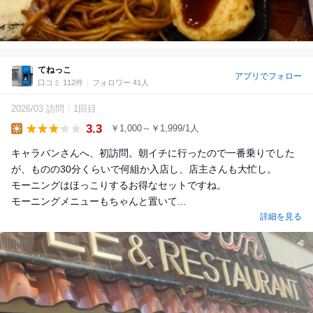
てねっこ
アプリでフォロー
口コミ 112件
フォロワー 41人
2026/03 訪問
1回目
3.3
￥1,000～￥1,999/1人
Lunch
キャラバンさんへ、初訪問。朝イチに行ったので一番乗りでした
が、ものの30分くらいで何組か入店し、店主さんも大忙し。
モーニングはほっこりするお得なセットですね。
モーニングメニューもちゃんと置いて...
詳細を見る