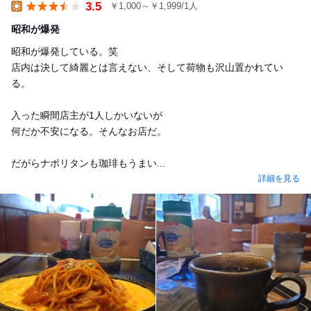
3.5
￥1,000～￥1,999/1人
Lunch
昭和が爆発
昭和が爆発している。笑
店内は決して綺麗とは言えない、そして荷物も沢山置かれてい
る。
入った瞬間店主が1人しかいないが
何だか不安になる。そんなお店だ。
だがらナポリタンも珈琲もうまい...
詳細を見る