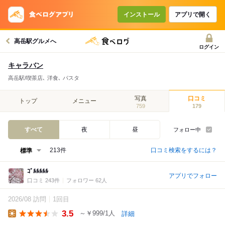
インストール
アプリで開く
高岳駅グルメへ
ログイン
キャラバン
高岳駅/喫茶店､ 洋食､ パスタ
写真
口コミ
トップ
メニュー
759
179
すべて
夜
昼
フォロー中
口コミ検索をするには？
213件
ｺﾞﾙﾙﾙﾙﾙ
アプリでフォロー
口コミ 243件
フォロワー 62人
2026/08 訪問
1回目
3.5
～￥999/1人
詳細
Lunch