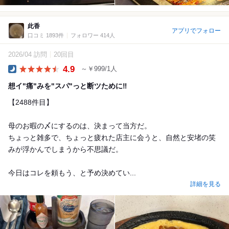
此香
アプリでフォロー
口コミ 1893件
フォロワー 414人
2026/04 訪問
20回目
4.9
～￥999/1人
Dinner
想イ"痛"みを"スパ"っと断ツために‼︎
【2488件目】
母のお暇の〆にするのは、決まって当方だ。
ちょっと雑多で、ちょっと疲れた店主に会うと、自然と安堵の笑
みが浮かんでしまうから不思議だ。
今日はコレを頼もう、と予め決めてい...
詳細を見る