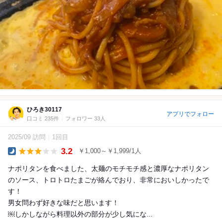
ひろき30117
アプリでフォロー
口コミ 235件
フォロワー 33人
2025/09 訪問
1回目
3.2
￥1,000～￥1,999/1人
Dinner
ナポリタンを食べました、太麺のモチモチ感と濃厚なナポリタン
のソース、トロトロたまごが絡んでおり、非常においしかったで
す！
男女問わず好きな味だと思います！
￼しかしながら料理以外の部分が少し気にな...