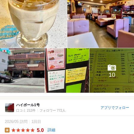
10
ハイボール1号
アプリでフォロー
口コミ 212件
フォロワー 772人
2026/05 訪問
1回目
5.0
詳細