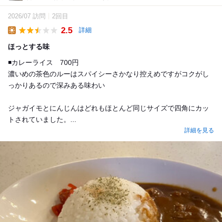
2026/07 訪問
2回目
2.5
詳細
Lunch
ほっとする味
◾️カレーライス 700円
濃いめの茶色のルーはスパイシーさかなり控えめですがコクがし
っかりあるので深みある味わい
ジャガイモとにんじんはどれもほとんど同じサイズで四角にカッ
トされていました。...
詳細を見る