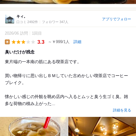
キィ。
アプリでフォロー
口コミ 2492件
フォロワー 347人
2026/06 訪問
1回目
3.3
～￥999/1人
詳細
Lunch
臭いだけが残念
東片端の一本南の筋にある喫茶店です。
買い物帰りに思い出しＢＭしていた古めかしい喫茶店でコーヒー
ブレイク。
懐かしい感じの外観を眺め店内へ入るとムッと臭う生ゴミ臭。雑
多な荷物の積み上がった...
詳細を見る