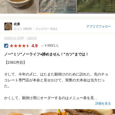
此香
アプリでフォロー
口コミ 1893件
フォロワー 414人
2025/12 訪問
18回目
4.9
～￥999/1人
Dinner
ノー"ミソ"ノーライフ⭐︎諦めません！"カツ"までは！
【2361件目】
そして、今年の〆に、はたまた願掛けのために訪れた。先のチョ
コレート専門店が本命と見せかけて、実際の大本命は当方だっ
た。
かくして、願掛け用にオーダーするのはメニュー表を見...
詳細を見る