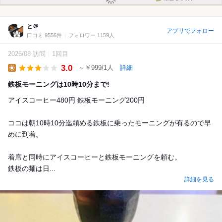
と＠
アプリでフォロー
口コミ 9556件
フォロワー 1159人
2026/08 訪問
1回目
3.0
～￥999/1人
詳細
Lunch
鉄板モーニングは10時10分まで!
アイスコーヒー480円 鉄板モーニング200円
ココは朝10時10分迄頼める鉄板に乗ったモーニングが有るので早
めに到着。
着席と同時にアイスコーヒーと鉄板モーニングを頼む。
鉄板の麺は日...
詳細を見る