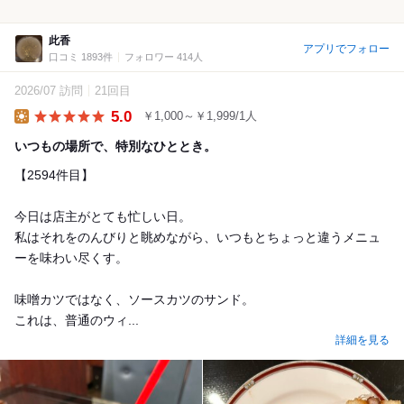
此香
アプリでフォロー
口コミ 1893件
フォロワー 414人
2026/07 訪問
21回目
5.0
￥1,000～￥1,999/1人
Lunch
いつもの場所で、特別なひととき。
【2594件目】
今日は店主がとても忙しい日。
私はそれをのんびりと眺めながら、いつもとちょっと違うメニュ
ーを味わい尽くす。
味噌カツではなく、ソースカツのサンド。
これは、普通のウィ...
詳細を見る