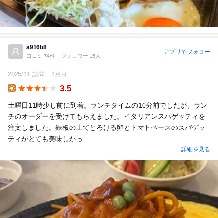
a916b8
アプリでフォロー
口コミ 74件
フォロワー 15人
2025/11 訪問
1回目
3.5
Lunch
土曜日11時少し前に到着。ランチタイムの10分前でしたが、ラン
チのオーダーを受けてもらえました。イタリアンスパゲッティを
注文しました。鉄板の上でとろける卵とトマトベースのスパゲッ
ティがとても美味しかっ...
詳細を見る