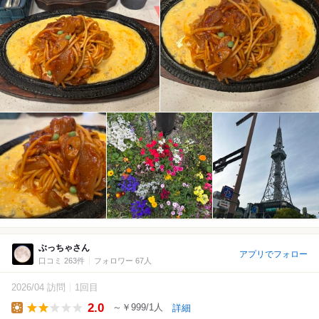
ぶっちゃさん
アプリでフォロー
口コミ 263件
フォロワー 67人
2026/04 訪問
1回目
2.0
～￥999/1人
詳細
Lunch