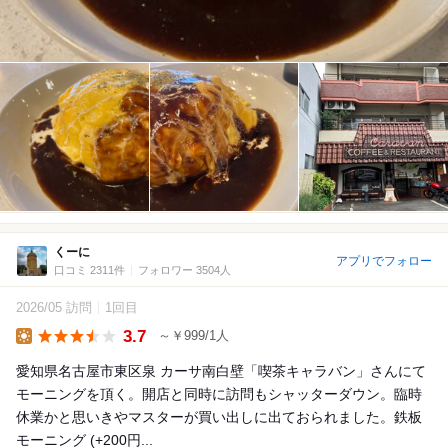
くーに
アプリでフォロー
口コミ 2311件
フォロワー 3504人
2026/05 訪問
1回目
3.7
～￥999/1人
Lunch
愛知県名古屋市東区泉 カーサ南白壁「喫茶キャラバン」さんにて
モーニングを頂く。開店と同時に訪問もシャッターダウン。臨時
休業かと思いきやマスターが買い出しに出ておられました。鉄板
モーニング (+200円...