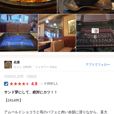
6
此香
アプリでフォロー
口コミ 1893件
フォロワー 414人
2026/02 訪問
19回目
4.9
～￥999/1人
Dinner
サンド芽にして、絶対にカツ！！
【2414件】
アムールドショコラと苺のパフェと肉い余韻に浸りながら、某大