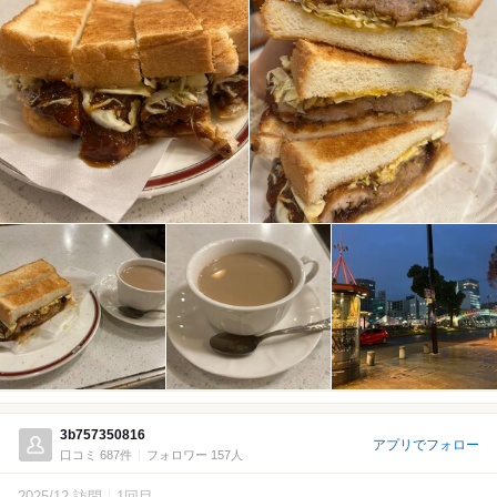
3b757350816
アプリでフォロー
口コミ 687件
フォロワー 157人
2025/12 訪問
1回目