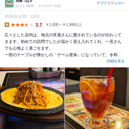
浅葱つばさ
アプリでフォロー
口コミ 361件
フォロワー 19人
2026/04 訪問
1回目
3.7
￥1,000～￥1,999/1人
Lunch
広々とした店内は、地元の常連さんに愛されているのが伝わって
きます。初めての訪問でしたが温かく迎え入れてくれ、一見さん
でも心地よく過ごせます。
一部のテーブルが懐かしの「ゲーム筐体」になっていて、令和...
詳細を見る