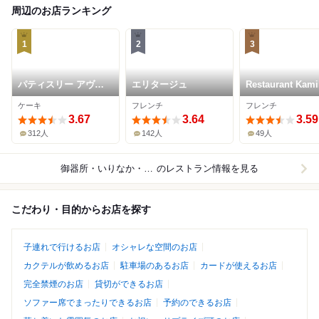
周辺のお店ランキング
1
2
3
パティスリー アヴァ
エリタージュ
Restaurant Kami
ロン
ケーキ
フレンチ
フレンチ
3.67
3.64
3.59
312人
142人
49人
御器所・いりなか・八事
のレストラン情報を見る
こだわり・目的からお店を探す
子連れで行けるお店
オシャレな空間のお店
カクテルが飲めるお店
駐車場のあるお店
カードが使えるお店
完全禁煙のお店
貸切ができるお店
ソファー席でまったりできるお店
予約のできるお店