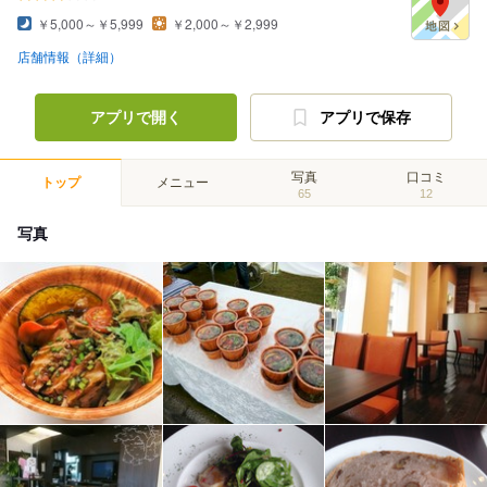
￥5,000～￥5,999
￥2,000～￥2,999
店舗情報（詳細）
アプリで開く
アプリで保存
写真
口コミ
トップ
メニュー
65
12
写真