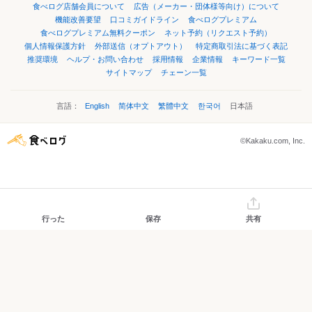
食べログ店舗会員について
広告（メーカー・団体様等向け）について
機能改善要望
口コミガイドライン
食べログプレミアム
食べログプレミアム無料クーポン
ネット予約（リクエスト予約）
個人情報保護方針
外部送信（オプトアウト）
特定商取引法に基づく表記
推奨環境
ヘルプ・お問い合わせ
採用情報
企業情報
キーワード一覧
サイトマップ
チェーン一覧
言語：
English
简体中文
繁體中文
한국어
日本語
©Kakaku.com, Inc.
行った
保存
共有