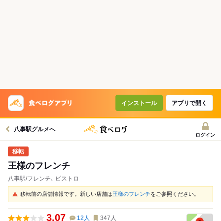
インストール
アプリで開く
八事駅グルメへ
ログイン
王様のフレンチ
八事駅/フレンチ､ ビストロ
移転前の店舗情報です。新しい店舗は
王様のフレンチ
をご参照ください。
3.07
12
人
347
人