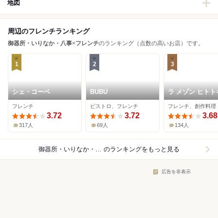
地図
周辺のフレンチランキング
御器所・いりなか・八事
×
フレンチ
のランキング（点数の高いお店）です。
1
2
3
シェ・コーベ
BUBU
ラ メゾン ヒトト
フレンチ
ビストロ、フレンチ
フレンチ、創作料理
3.72
3.72
3.68
317人
69人
134人
御器所・いりなか・八事×フレンチ
のランキングをもっと見る
広告を非表示