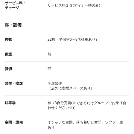
サービス料・
サービス料２％(ディナー時のみ)
チャージ
席・設備
席数
22席（半個室6～8名様用あり）
個室
無
貸切
可
禁煙・喫煙
全席禁煙
（店外に喫煙スペースあり）
駐車場
有（3台分完備(※できるだけグループでお乗り合
わせください※)）
空間・設備
オシャレな空間、落ち着いた空間、ソファー席
あり