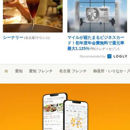
シーナリー
マイルが超たまるビジネスカー
(名古屋/ラウンジ)
ド！初年度年会費無料で還元率
最大1.125%
PR(クレディセゾン)
Recommended by
愛知
愛知 フレンチ
名古屋 フレンチ
御器所・いりなか・八