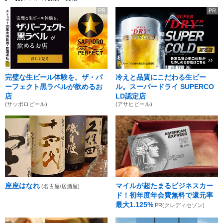
PR
PR
完璧な生ビール体験を。ザ・パ
冷えと品質にこだわる生ビー
ーフェクト黒ラベルが飲めるお
ル。スーパードライ SUPERCO
店
LD認定店
(サッポロビール)
(アサヒビール)
座座はなれ
マイルが超たまるビジネスカー
(名古屋/居酒屋)
ド！初年度年会費無料で還元率
最大1.125%
PR(クレディセゾン)