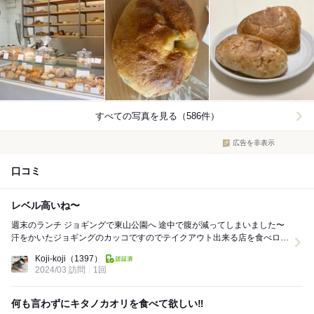
すべての写真を見る（586件）
広告を非表示
口コミ
レベル高いね〜
週末のランチ ジョギングで東山公園へ 途中で腹が減ってしまいました〜
汗をかいたジョギングのカッコですのでテイクアウト出来る店を食べログ
で探します ヒットしたのは東山公...
Koji-koji
（1397）
2024/03 訪問
1回
何も言わずにキタノカオリを食べて欲しい‼️