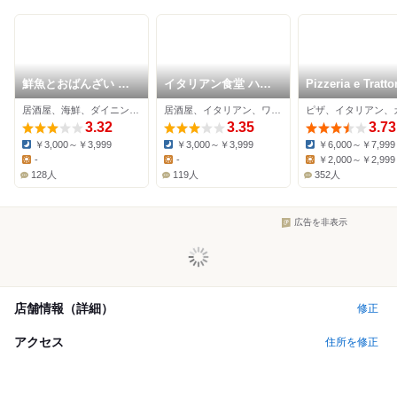
鮮魚とおばんざい 我
イタリアン食堂 ハマ
Pizzeria e Tratto
屋
キン
VACANZE NAG
居酒屋、海鮮、ダイニングバー
居酒屋、イタリアン、ワインバー
ピザ、イタリアン、
MOTOYAMA
3.32
3.35
3.73
￥3,000～￥3,999
￥3,000～￥3,999
￥6,000～￥7,999
Dinner:
Dinner:
Dinner:
-
-
￥2,000～￥2,999
Lunch:
Lunch:
Lunch:
128人
119人
352人
広告を非表示
店舗情報（詳細）
修正
アクセス
住所を修正