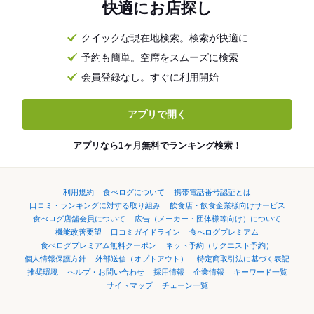
快適にお店探し
クイックな現在地検索。検索が快適に
予約も簡単。空席をスムーズに検索
会員登録なし。すぐに利用開始
アプリで開く
アプリなら1ヶ月無料でランキング検索！
利用規約
食べログについて
携帯電話番号認証とは
口コミ・ランキングに対する取り組み
飲食店・飲食企業様向けサービス
食べログ店舗会員について
広告（メーカー・団体様等向け）について
機能改善要望
口コミガイドライン
食べログプレミアム
食べログプレミアム無料クーポン
ネット予約（リクエスト予約）
個人情報保護方針
外部送信（オプトアウト）
特定商取引法に基づく表記
推奨環境
ヘルプ・お問い合わせ
採用情報
企業情報
キーワード一覧
サイトマップ
チェーン一覧