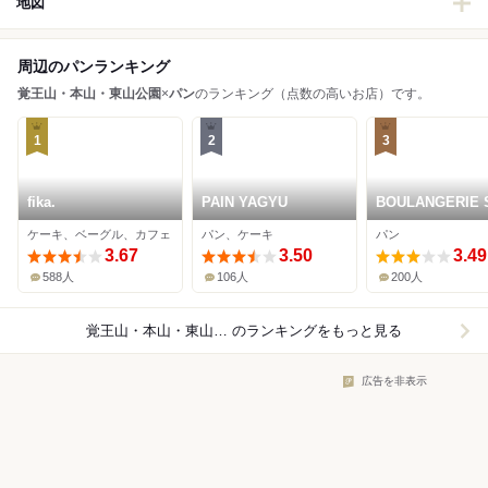
地図
周辺のパンランキング
覚王山・本山・東山公園
×
パン
のランキング（点数の高いお店）です。
1
2
3
fika.
PAIN YAGYU
BOULANGERIE 
ケーキ、ベーグル、カフェ
パン、ケーキ
パン
3.67
3.50
3.49
588人
106人
200人
覚王山・本山・東山公園×パン
のランキングをもっと見る
広告を非表示