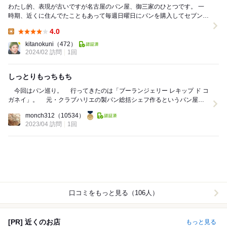
わたし的、表現が古いですが名古屋のパン屋、御三家のひとつです。 一
時期、近くに住んでたこともあって毎週日曜日にパンを購入してセブンの
コーヒーと共に朝食をとるいう贅沢なことをしてま...
4.0
Lunch:
kitanokuni
（472）
2024/02 訪問
1回
しっとりもっちもち
今回はパン巡り。 行ってきたのは「ブーランジェリー レキップ ド コ
ガネイ」。 元・クラブハリエの製パン総括シェフ作るというパン屋さ
んです。 さらに東山公...
monch312
（10534）
2023/04 訪問
1回
口コミをもっと見る（106人）
[PR] 近くのお店
もっと見る