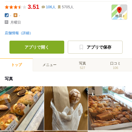
3.51
106
人
5705
人
-
-
月曜日
店舗情報（詳細）
アプリで開く
アプリで保存
写真
口コミ
トップ
メニュー
527
106
写真