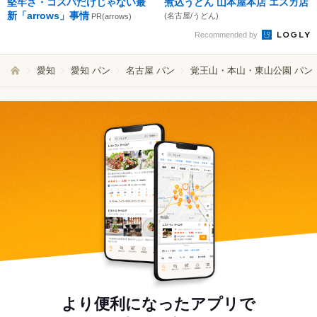
堅牢さ・コスパだけじゃない最
煮込うどん 山本屋本店 エスカ店
新「arrows」事情
(名古屋/うどん)
PR(arrows)
Recommended by
愛知
愛知 パン
名古屋 パン
覚王山・本山・東山公園 パン
より便利になったアプリで