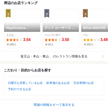
周辺のお店ランキング
1
2
3
Higashiyama
グッド ルーザーズ ク
BOULANGERIE 
Nikoten
ラブ
うどん
ハンバーガー
パン
3.54
3.50
3.49
185人
42人
200人
覚王山・本山・東山公園
のレストラン情報を見る
こだわり・目的からお店を探す
日曜日も営業しているお店
駐車場のあるお店
完全禁煙のお店
予約のできるお店
関連の情報をすべて表示する