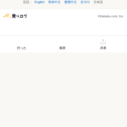
言語：
English
简体中文
繁體中文
한국어
日本語
©Kakaku.com, Inc.
行った
保存
共有