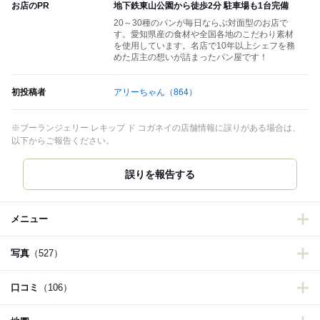
お店のPR
地下鉄東山公園から徒歩2分 駐車場も1台完備
20～30種のパンが毎日ならぶ対面型のお店で
す。愛知県産の食材や全国各地のこだわり素材
を使用しています。名店で10年以上シェフを務
めた店主の想いが詰まったパン屋です！
初投稿者
アリーちゃん
（864）
※ブーランジェリー レキップ ド コガネイの店舗情報に誤りがある場合は、
以下からご報告ください。
誤りを報告する
メニュー
写真
（527）
口コミ
（106）