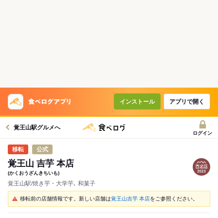
インストール
アプリで開く
覚王山駅グルメへ
ログイン
公式
覚王山 吉芋 本店
(かくおうざんきちいも)
覚王山駅/焼き芋・大学芋､ 和菓子
移転前の店舗情報です。新しい店舗は
覚王山吉芋 本店
をご参照ください。