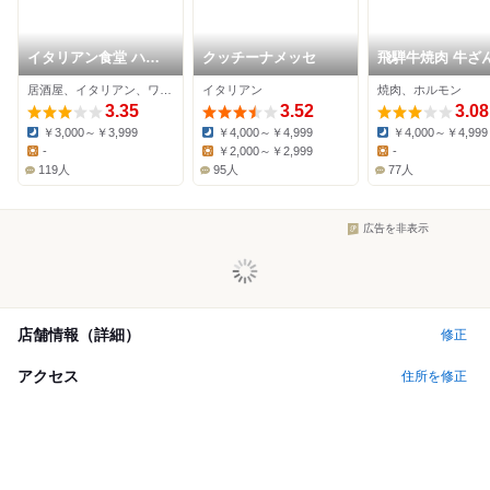
イタリアン食堂 ハマ
クッチーナメッセ
飛騨牛焼肉 牛ざ
キン
い 本山店
居酒屋、イタリアン、ワインバー
イタリアン
焼肉、ホルモン
3.35
3.52
3.08
￥3,000～￥3,999
￥4,000～￥4,999
￥4,000～￥4,999
Dinner:
Dinner:
Dinner:
-
￥2,000～￥2,999
-
Lunch:
Lunch:
Lunch:
119人
95人
77人
広告を非表示
店舗情報（詳細）
修正
アクセス
住所を修正