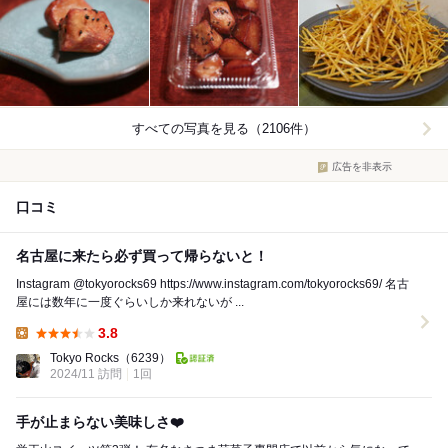
すべての写真を見る（2106件）
広告を非表示
口コミ
名古屋に来たら必ず買って帰らないと！
Instagram @tokyorocks69 https://www.instagram.com/tokyorocks69/ 名古
屋には数年に一度ぐらいしか来れないが ...
3.8
Lunch:
Tokyo Rocks
（6239）
2024/11 訪問
1回
手が止まらない美味しさ❤️