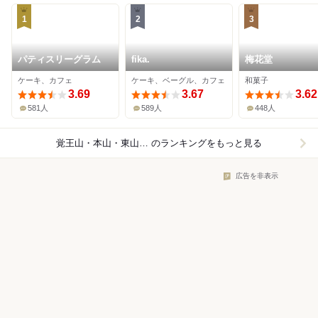
1
2
3
パティスリーグラム
fika.
梅花堂
ケーキ、カフェ
ケーキ、ベーグル、カフェ
和菓子
3.69
3.67
3.62
581人
589人
448人
覚王山・本山・東山公園×スイーツ
のランキングをもっと見る
広告を非表示