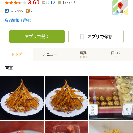
3.60
551
人
17874
人
～￥999
-
店舗情報（詳細）
アプリで開く
アプリで保存
写真
口コミ
トップ
メニュー
1583
551
写真