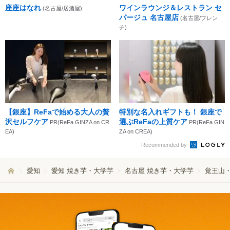
座座はなれ
ワインラウンジ＆レストラン セ
(名古屋/居酒屋)
パージュ 名古屋店
(名古屋/フレン
チ)
【銀座】ReFaで始める大人の贅
特別な名入れギフトも！ 銀座で
沢セルフケア
選ぶReFaの上質ケア
PR(ReFa GINZA on CR
PR(ReFa GIN
EA)
ZA on CREA)
Recommended by
愛知
愛知 焼き芋・大学芋
名古屋 焼き芋・大学芋
覚王山