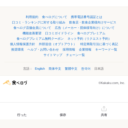
利用規約
食べログについて
携帯電話番号認証とは
口コミ・ランキングに対する取り組み
飲食店・飲食企業様向けサービス
食べログ店舗会員について
広告（メーカー・団体様等向け）について
機能改善要望
口コミガイドライン
食べログプレミアム
食べログプレミアム無料クーポン
ネット予約（リクエスト予約）
個人情報保護方針
外部送信（オプトアウト）
特定商取引法に基づく表記
推奨環境
ヘルプ・お問い合わせ
採用情報
企業情報
キーワード一覧
サイトマップ
チェーン一覧
言語：
English
简体中文
繁體中文
한국어
日本語
©Kakaku.com, Inc.
行った
保存
共有