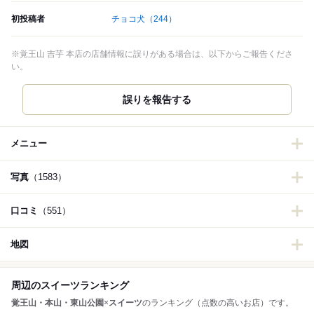
初投稿者
チョコ犬
（244）
※覚王山 吉芋 本店の店舗情報に誤りがある場合は、以下からご報告くださ
い。
誤りを報告する
メニュー
写真
（1583）
口コミ
（551）
地図
周辺のスイーツランキング
覚王山・本山・東山公園
×
スイーツ
のランキング（点数の高いお店）です。