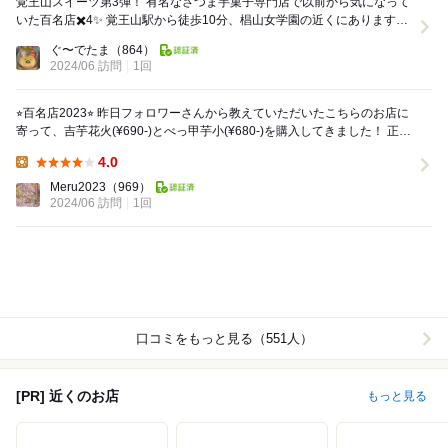
覚王山スイーツ第3弾！ 有名なさつま芋菓子専門店で以前から気になって
いた百名店✖️4✨ 覚王山駅から徒歩10分、椙山女学園の近くにあります。
駐車場は交差点の反対車線に✖...
ぐ〜でたま
（864）
2024/06 訪問
1回
⭐︎百名店2023⭐︎ 昨日フォロワーさんから教えていただいたこちらのお店に
寄って、吉芋花火(¥690-)とべっ甲芋小(¥680-)を購入してきました！ 正直
言ってそれほど私は...
4.0
Lunch:
Meru2023
（969）
2024/06 訪問
1回
口コミをもっと見る（551人）
[PR] 近くのお店
もっと見る