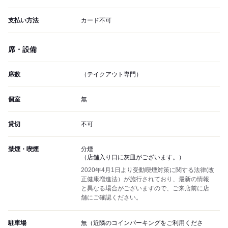
支払い方法
カード不可
席・設備
席数
（テイクアウト専門）
個室
無
貸切
不可
禁煙・喫煙
分煙
（店舗入り口に灰皿がございます。）
2020年4月1日より受動喫煙対策に関する法律(改
正健康増進法）が施行されており、最新の情報
と異なる場合がございますので、ご来店前に店
舗にご確認ください。
駐車場
無（近隣のコインパーキングをご利用くださ