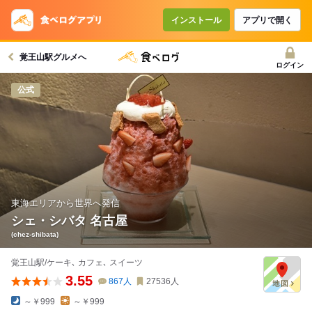
インストール
アプリで開く
覚王山駅グルメへ
ログイン
公式
東海エリアから世界へ発信
シェ・シバタ 名古屋
(chez-shibata)
覚王山駅/ケーキ､ カフェ､ スイーツ
3.55
867
人
27536
人
～￥999
～￥999