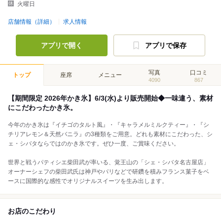
火曜日
店舗情報（詳細）
求人情報
アプリで開く
アプリで保存
写真
口コミ
トップ
座席
メニュー
4090
867
【期間限定 2026年かき氷】6/3(水)より販売開始◆一味違う、素材
にこだわったかき氷。
今年のかき氷は『イチゴのタルト風』・『キャラメルミルクティー』・『シ
チリアレモン＆天然バニラ』の3種類をご用意。どれも素材にこだわった、シ
ェ・シバタならではのかき氷です。ぜひ一度、ご賞味ください。
世界と戦うパティシエ柴田武が率いる、覚王山の「シェ・シバタ名古屋店」
オーナーシェフの柴田武氏は神戸やパリなどで研鑽を積みフランス菓子をベ
ースに国際的な感性でオリジナルスイーツを生み出します。
お店のこだわり