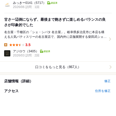
みっきー0141
（5717）
2026/06 訪問
1回
甘さ一辺倒にならず、最後まで飽きずに楽しめるバランスの良
さが印象的でした
名古屋・千種区の「シェ・シバタ 名古屋」。岐阜県多治見市に本店を構
える人気パティスリーの名古屋店で、国内外に店舗展開する柴田武シェフ
の代表ブランドです。名古屋店は一時期の改装を経て...
3.5
Lunch:
アジロウ
（3405）
2026/03 訪問
2回
口コミをもっと見る（867人）
店舗情報（詳細）
修正
アクセス
住所を修正