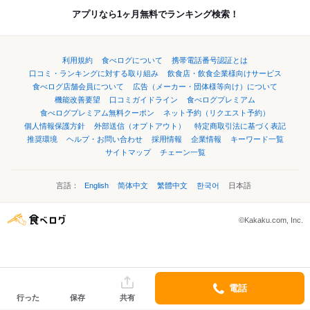
アプリなら1ヶ月無料でランキング検索！
利用規約
食べログについて
携帯電話番号認証とは
口コミ・ランキングに対する取り組み
飲食店・飲食企業様向けサービス
食べログ店舗会員について
広告（メーカー・団体様等向け）について
機能改善要望
口コミガイドライン
食べログプレミアム
食べログプレミアム無料クーポン
ネット予約（リクエスト予約）
個人情報保護方針
外部送信（オプトアウト）
特定商取引法に基づく表記
推奨環境
ヘルプ・お問い合わせ
採用情報
企業情報
キーワード一覧
サイトマップ
チェーン一覧
言語：
English
简体中文
繁體中文
한국어
日本語
©Kakaku.com, Inc.
電話
行った
保存
共有