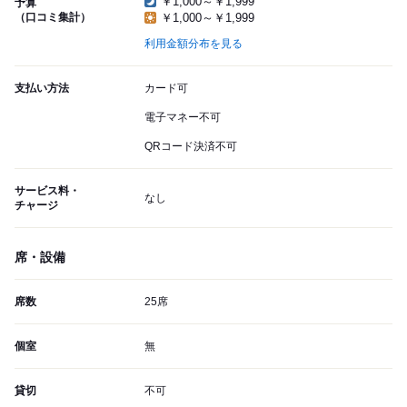
￥1,000～￥1,999
予算
（口コミ集計）
￥1,000～￥1,999
利用金額分布を見る
支払い方法
カード可
電子マネー不可
QRコード決済不可
サービス料・
なし
チャージ
席・設備
席数
25席
個室
無
貸切
不可