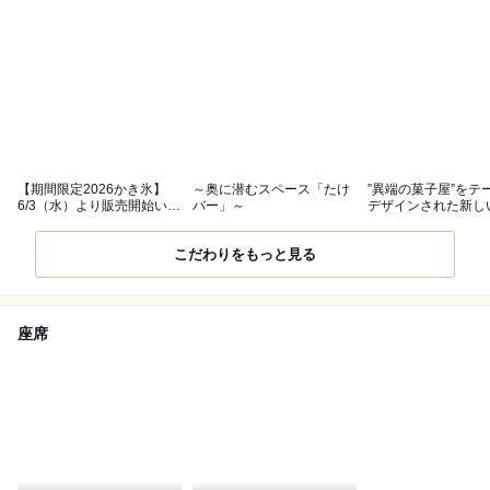
【期間限定2026かき氷】
～奥に潜むスペース「たけ
”異端の菓子屋”をテ
6/3（水）より販売開始いた
バー」～
デザインされた新し
します
ェ・シバタ
こだわりをもっと見る
座席