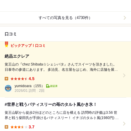
すべての写真を見る（4730件）
口コミ
ピックアップ！口コミ
絶品エクレア
覚王山の『chez Shibata☆シェシバタ』さんでスイーツを頂きました。
日泰寺の参道にあります。 多治見、名古屋をはじめ、海外に店舗を展開
しているパティスリーです。 店内には美しいケーキ、スイーツ、焼き菓
4.5
子が並びます。 こちらのお店には、イートインスペースが併設されてい
Lunch:
ます。 ★エク...
yumidoara
（155）
2026/01 訪問
2回
#世界と戦うパティスリーの苺のタルト風かき氷！
覚王山駅から徒歩2分ほどのところに店を構える 訪問時の評価は3.56 世
界と戦う柴田氏が手掛けるパティスリー！ イチゴのタルト風(1980円) カ
フェラテ(680円) ...
3.7
Lunch: