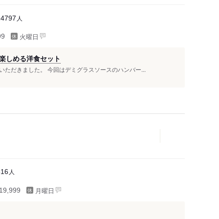
人
24797
火曜日
99
楽しめる洋食セット
ただきました。 今回はデミグラスソースのハンバー...
人
516
月曜日
9,999