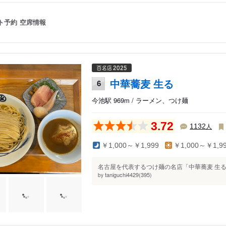
ト予約
空席情報
中華蕎麦 生る
6
今池駅 969m / ラーメン、つけ麺
3.72
人
1132
￥1,000～￥1,999
￥1,000～￥1,9
名古屋を代表するつけ麺の名店「中華蕎麦 生る
taniguchi4429(395)
by