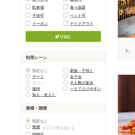
駐車場
食べ放題
子供可
ペット可
クーポン
テイクアウト
絞り込む
利用シーン
指定なし
家族・子供と
デート
女子会
合コン
大人数の宴会
接待
一人で入りやすい
知人・友人と
禁煙・喫煙
指定なし
禁煙
分煙を含む
喫煙可