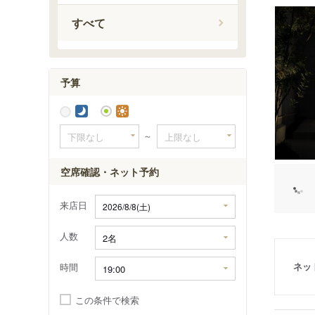
吹上駅
すべて
予算
～
空席確認・ネット予約
来店日
人数
ネッ
時間
この条件で検索