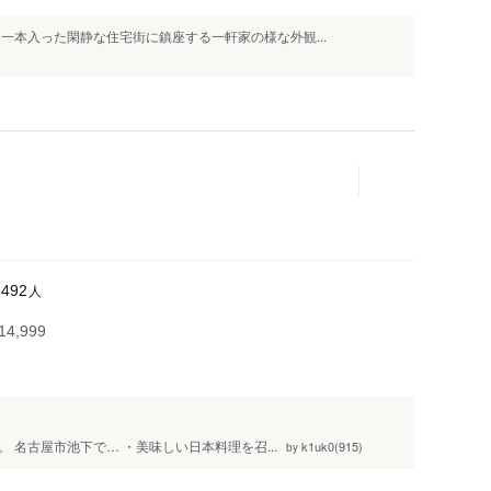
一本入った閑静な住宅街に鎮座する一軒家の様な外観...
人
5492
4,999
名古屋市池下で… ・美味しい日本料理を召...
k1uk0(915)
by