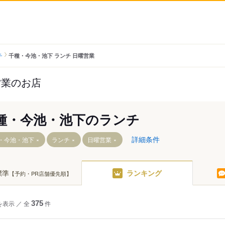
チ
千種・今池・池下 ランチ 日曜営業
営業のお店
種・今池・池下のランチ
詳細条件
・今池・池下
ランチ
日曜営業
標準
ランキング
【予約・PR店舗優先順】
を表示
／
全
375
件