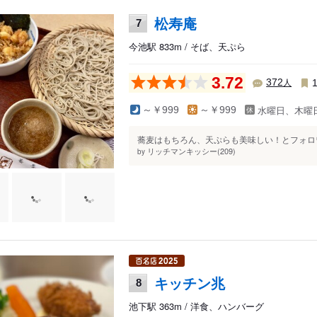
松寿庵
7
今池駅 833m / そば、天ぷら
3.72
人
372
水曜日、木曜
～￥999
～￥999
蕎麦はもちろん、天ぷらも美味しい！とフォロワ
リッチマンキッシー(209)
by
キッチン兆
8
池下駅 363m / 洋食、ハンバーグ