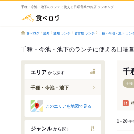
千種・今池・池下のランチに使える日曜営業のお店 ランキング
食べログ
食べログ
愛知
愛知 ランチ
名古屋 ランチ
千種・今池・池下 ラン
千種・今池・池下のランチに使える日曜
千
エリア
から探す
千種
千種・今池・池下
千種駅
このエリアを地図で見る
今池駅
池下駅
1
～
20
件
ジャンル
から探す
車道駅