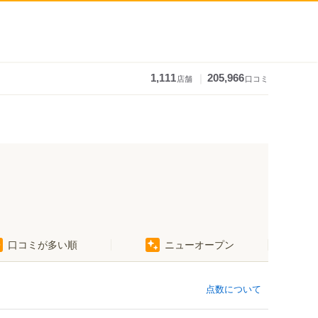
｜
1,111
205,966
店舗
口コミ
口コミが多い順
ニューオープン
点数について