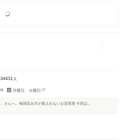
人
34431
月曜日、火曜日
99
」さんへ。毎回読み方が覚えれないお店笑笑 今回は...