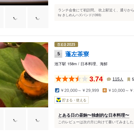
ランチ会食にて初訪問。 吹上駅近く、通りから
きしめんハズバンド(1393)
by
蓬左茶寮
5
池下駅 158m / 日本料理、海鮮
3.74
人
115
￥20,000～￥29,999
￥10,000～￥1
貯まる・使える
とある日の昼餉〜独創的な日本料理〜
このレビューは次の方に向けて書いてみました。 