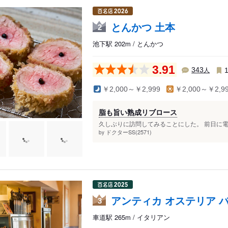
とんかつ 土本
2
池下駅 202m / とんかつ
3.91
人
343
￥2,000～￥2,999
￥2,000～￥2,9
脂も旨い熟成リブロース
久しぶりに訪問してみることにした。 前日に電話
ドクターSS(2571)
by
アンティカ オステリア 
3
車道駅 265m / イタリアン