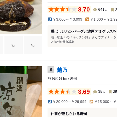
3.70
人
641
￥3,000～￥3,999
￥1,000～￥1,9
香ばしいハンバーグと濃厚デミグラスを
池下駅近くの「キッチン兆」さんでディナーをい
tak-h1984(292)
by
越乃
9
池下駅 613m / 寿司
3.69
人
35
3
￥20,000～￥29,999
￥15,000～￥1
仕事が感じられる寿司