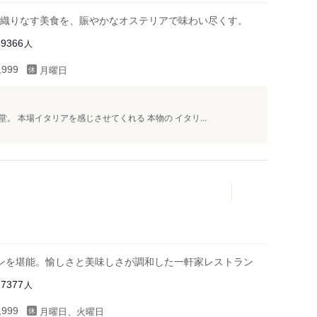
織りなす美食を、賑やかなオステリアで味わい尽くす。
人
39366
月曜日
999
 本場イタリアを感じさせてくれる 本物の イタリ...
ンを堪能。愉しさと美味しさが調和した一軒家レストラン
人
27377
月曜日、火曜日
999