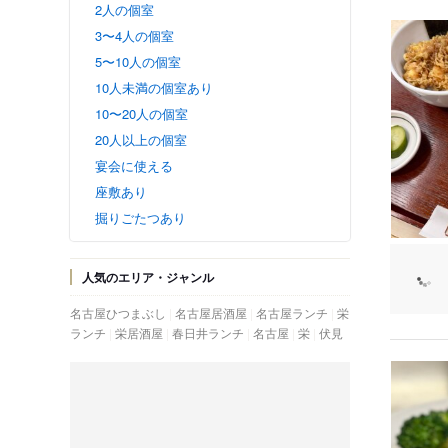
2人の個室
3〜4人の個室
5〜10人の個室
10人未満の個室あり
10〜20人の個室
20人以上の個室
宴会に使える
座敷あり
掘りごたつあり
人気のエリア・ジャンル
名古屋ひつまぶし
名古屋居酒屋
名古屋ランチ
栄
ランチ
栄居酒屋
春日井ランチ
名古屋
栄
伏見