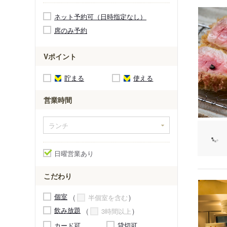
ネット予約可（日時指定なし）
席のみ予約
Vポイント
貯まる
使える
営業時間
日曜営業あり
こだわり
個室
半個室を含む
飲み放題
3時間以上
カード可
貸切可