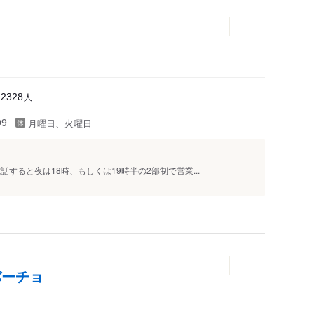
人
12328
月曜日、火曜日
99
すると夜は18時、もしくは19時半の2部制で営業...
バーチョ