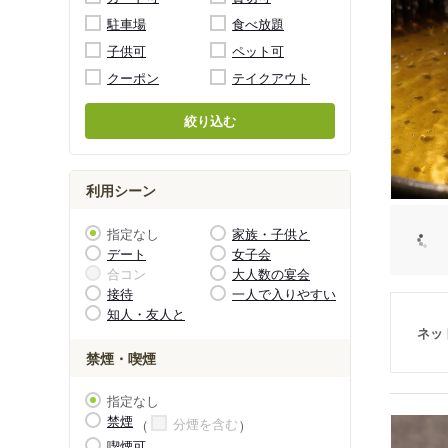
駐車場
食べ放題
子供可
ペット可
クーポン
テイクアウト
絞り込む
利用シーン
指定なし
家族・子供と
デート
女子会
合コン
大人数の宴会
接待
一人で入りやすい
知人・友人と
ネッ
禁煙・喫煙
指定なし
禁煙
分煙を含む
喫煙可