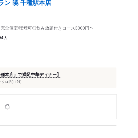
ン 暁 千種駅本店
完全個室/喫煙可◎飲み放題付きコース3000円〜
人
94
千種本店』で満足中華ディナー】
タロ活(1191)
y