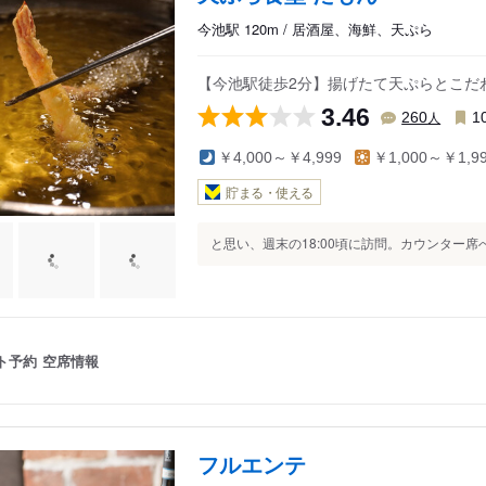
今池駅 120m / 居酒屋、海鮮、天ぷら
【今池駅徒歩2分】揚げたて天ぷらとこだ
3.46
人
260
1
￥4,000～￥4,999
￥1,000～￥1,9
貯まる・使える
と思い、週末の18:00頃に訪問。カウンター席
ト予約
空席情報
フルエンテ