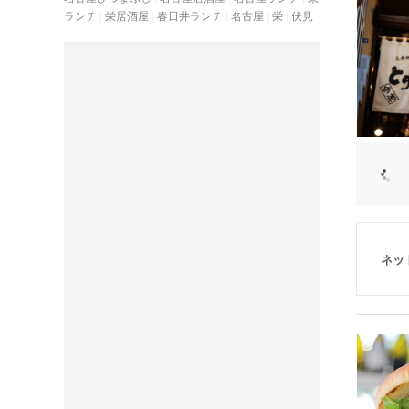
ランチ
栄居酒屋
春日井ランチ
名古屋
栄
伏見
ネッ