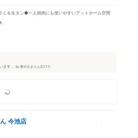
ラミ＆生タン◆一人焼肉にも使いやすいアットホーム空間
人
す...
箸が止まらんZ(111)
by
ん 今池店