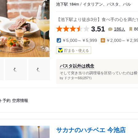
池下駅 184m / イタリアン、パスタ、バル
【池下駅より徒歩3分】食べ手の心を満た
3.51
人
186
8
￥5,000～￥5,999
￥2,000～￥2,9
貯まる・使える
パスタ以外は残念
そして突き当りの調理場を区切っていたのは横一
ドクターSS(2571)
by
ト予約
空席情報
サカナのハチベエ 今池店