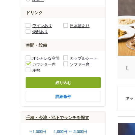
ドリンク
ワインあり
日本酒あり
焼酎あり
空間・設備
オシャレな空間
カップルシート
カウンター席
ソファー席
座敷
絞り込む
詳細条件
ネッ
千種・今池・池下でランチを探す
～1,000円
1,000円 ～ 2,000円