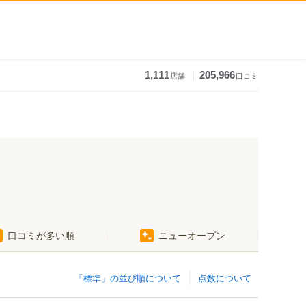
｜
1,111
205,966
店舗
口コミ
口コミが多い順
ニューオープン
「標準」の並び順について
点数について