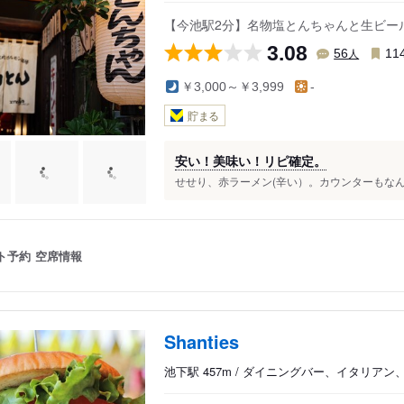
【今池駅2分】名物塩とんちゃんと生ビー
3.08
人
56
11
￥3,000～￥3,999
-
貯まる
安い！美味い！リピ確定。
せせり、赤ラーメン(辛い）。カウンターもなん
ト予約
空席情報
Shanties
池下駅 457m / ダイニングバー、イタリア