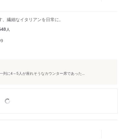
す、繊細なイタリアンを日常に。
人
648
99
列に4～5人が座れそうなカウンター席であった...