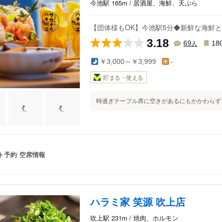
今池駅 165m / 居酒屋、海鮮、天ぷら
【団体様もOK】今池駅5分◆新鮮な海鮮
3.18
人
69
18
￥3,000～￥3,999
-
貯まる・使える
時過ぎテーブル席に空きがあるにもかかわらず、
ト予約
空席情報
ハラミ家 笑源 吹上店
吹上駅 231m / 焼肉、ホルモン