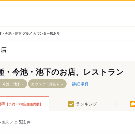
種・今池・池下 グルメ カウンター席あり
お店
種・今池・池下のお店、レストラン
詳細条件
・今池・池下
カウンター席あり
標準
ランキング
【予約・PR店舗優先順】
を表示
／
全
521
件