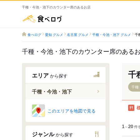
千種・今池・池下のカウンター席のあるお店
食べログ
食べログ
愛知 グルメ
名古屋 グルメ
千種・今池・池下 グルメ
千
千種・今池・池下のカウンター席のある
千
エリア
から探す
千種
千種・今池・池下
千種駅
このエリアを地図で見る
今池駅
池下駅
1
～
20
件
ジャンル
から探す
車道駅