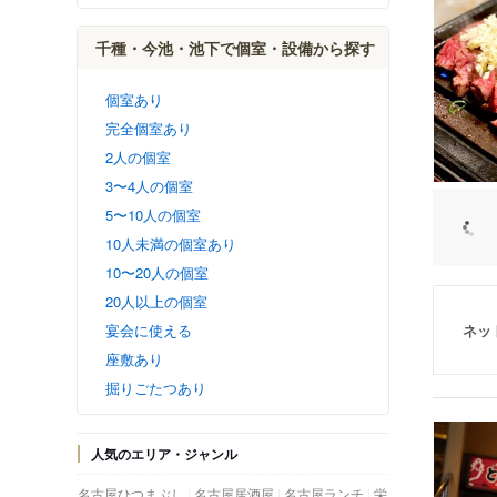
千種・今池・池下で個室・設備から探す
個室あり
完全個室あり
2人の個室
3〜4人の個室
5〜10人の個室
10人未満の個室あり
10〜20人の個室
20人以上の個室
ネッ
宴会に使える
座敷あり
掘りごたつあり
人気のエリア・ジャンル
名古屋ひつまぶし
名古屋居酒屋
名古屋ランチ
栄