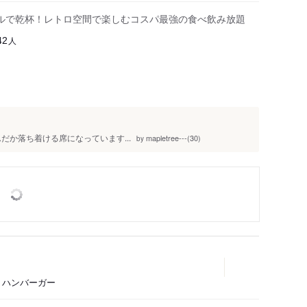
ルで乾杯！レトロ空間で楽しむコスパ最強の食べ飲み放題
人
42
だか落ち着ける席になっています...
mapletree---(30)
by
ン、ハンバーガー