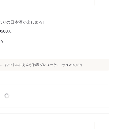
わりの日本酒が楽しめる‼
人
0580
99
へ。おつまみにえんがわ塩ダレユッケ...
N-A18(127)
by