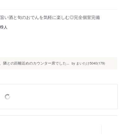
と旨い酒と旬のおでんを気軽に楽しむ◎完全個室完備
人
09
隣との距離近めのカウンター席でした...
まいたけ5040(179)
by