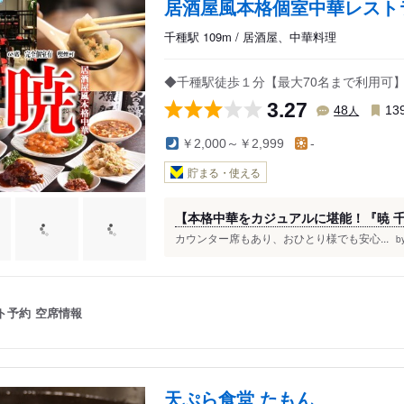
居酒屋風本格個室中華レストラ
千種駅 109m / 居酒屋、中華料理
◆千種駅徒歩１分【最大70名まで利用可】
3.27
人
48
13
￥2,000～￥2,999
-
貯まる・使える
【本格中華をカジュアルに堪能！『暁 
カウンター席もあり、おひとり様でも安心...
b
ト予約
空席情報
天ぷら食堂 たもん