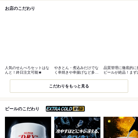
お店のこだわり
人気のせんべろセットはな
やきとん・煮込みだけでな
品質管理に徹底的に
んと！終日注文可能★
く串焼きや串揚げなど多彩
ビールが絶品！まず
なメニュー◎
飲んでみて◎
こだわりをもっと見る
スーパードライ エクスト
ビールのこだわり