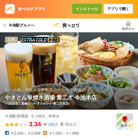
インストール
アプリで開く
今池駅グルメへ
ログイン
スーパードライ エクストラコールドが
公式
お一人様、昼飲み深夜歓迎のせんべろ酒場
やきとん串焼き酒場 青二才 今池本店
(【旧店名】新橋もつやきスタンド 青二才本店)
今池駅/居酒屋､ もつ焼き､ 串焼き
3.34
100
人
3511
人
￥2,000～￥2,999
￥1,000～￥1,999