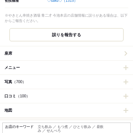
初投稿者
♡saku♡
（1315）
※やきとん串焼き酒場 青二才 今池本店の店舗情報に誤りがある場合は、以下
からご報告ください。
誤りを報告する
座席
メニュー
写真
（700）
口コミ
（100）
地図
お店のキーワード
立ち飲み ／ もつ煮 ／ ひとり飲み ／ 昼飲
み ／ せんべろ