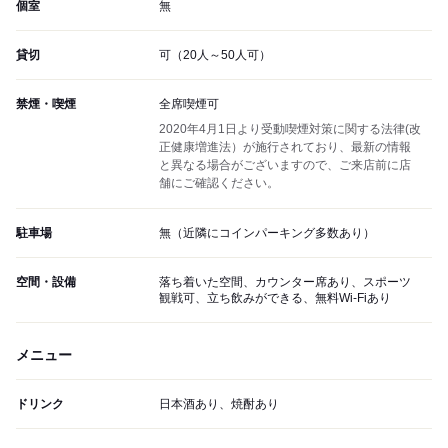
個室
無
貸切
可（20人～50人可）
禁煙・喫煙
全席喫煙可
2020年4月1日より受動喫煙対策に関する法律(改
正健康増進法）が施行されており、最新の情報
と異なる場合がございますので、ご来店前に店
舗にご確認ください。
駐車場
無（近隣にコインパーキング多数あり）
空間・設備
落ち着いた空間、カウンター席あり、スポーツ
観戦可、立ち飲みができる、無料Wi-Fiあり
メニュー
ドリンク
日本酒あり、焼酎あり