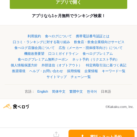
アプリで開く
アプリなら1ヶ月無料でランキング検索！
利用規約
食べログについて
携帯電話番号認証とは
口コミ・ランキングに対する取り組み
飲食店・飲食企業様向けサービス
食べログ店舗会員について
広告（メーカー・団体様等向け）について
機能改善要望
口コミガイドライン
食べログプレミアム
食べログプレミアム無料クーポン
ネット予約（リクエスト予約）
個人情報保護方針
外部送信（オプトアウト）
特定商取引法に基づく表記
推奨環境
ヘルプ・お問い合わせ
採用情報
企業情報
キーワード一覧
サイトマップ
チェーン一覧
言語：
English
简体中文
繁體中文
한국어
日本語
©Kakaku.com, Inc.
電話・ネット予約