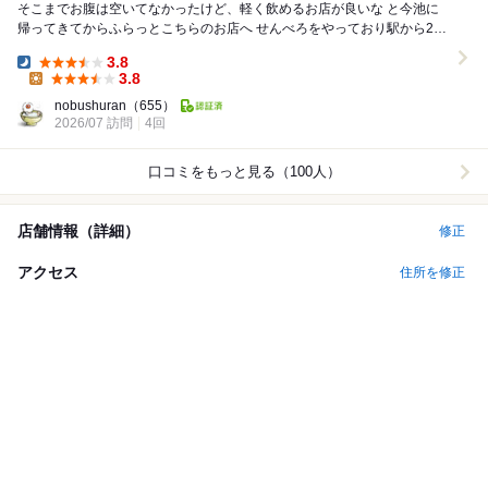
そこまでお腹は空いてなかったけど、軽く飲めるお店が良いな と今池に
帰ってきてからふらっとこちらのお店へ せんべろをやっており駅から2分
くらいの地下に潜ったお店 店内入...
3.8
Dinner:
3.8
Lunch:
nobushuran
（655）
2026/07 訪問
4回
口コミをもっと見る（100人）
店舗情報（詳細）
修正
アクセス
住所を修正