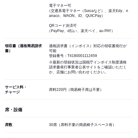
電子マネー可
（交通系電子マネー（Suicaなど）、楽天Edy、n
anaco、WAON、iD、QUICPay）
QRコード決済可
（PayPay、d払い、楽天ペイ、au PAY）
領収書（適格簡易請求
適格請求書（インボイス）対応の領収書発行が
書）
可能
登録番号：T4180001112459
※最新の登録状況は国税庁インボイス制度適格
請求書発行事業者公表サイトをご確認いただく
か、店舗にお問い合わせください。
サービス料・
席料220円（簡易椅子席は不要）
チャージ
席・設備
席数
30席（席料不要の簡易椅子スペース有）