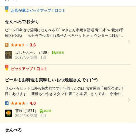
お店が選ぶピックアップ！口コミ
せんべろでお安く
ビーン!今池で昼間にせんべろ ≪ やきとん串焼き酒場 青二才 ≫ 愛知•千
種区(今池) ≪千円で心ほぐれるせんべろセット≫ カウンターに腰かけ
青二才ハイボールで乾杯。 ☆せんべろセット☆ ポテサラ・なんこつ煮込
3.6
み もつ煮込みが小鉢でズラリ。 この三連星がしっかり旨い。 特に煮込み
Lunch:
の染み具合、 酒のピッチを一段上げる仕掛け。 通常メニューからは、
よしたんぺ。
（439）
たん刺...
2025/05 訪問
1回
ピックアップ！口コミ
ビールもお料理も美味しいもつ焼屋さんです(^^)
せんべろセット以外も魅力的です(^^) 伺ったのは 名古屋市千種区今池5丁
目にあります 「新橋もつやきスタンド 青二才本店」さんです。 今池のド
ンキホーテや パチンコ屋さんの近くにあるお店♪ 前回せんべろセットをい
4.0
ただいた際に ビールの美味しさにびっくりしたんです♪ ...
Dinner:
茶羅
（1871）
2024/08 訪問
2回
せんべろ