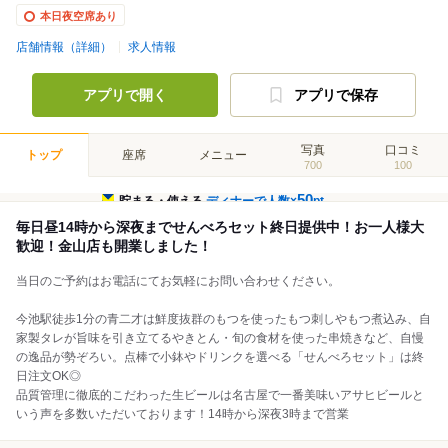
本日夜空席あり
店舗情報（詳細）
求人情報
アプリで開く
アプリで保存
写真
口コミ
トップ
座席
メニュー
700
100
50
貯まる・使える
ディナーで人数×
pt
毎日昼14時から深夜までせんべろセット終日提供中！お一人様大
歓迎！金山店も開業しました！
当日のご予約はお電話にてお気軽にお問い合わせください。
今池駅徒歩1分の青二才は鮮度抜群のもつを使ったもつ刺しやもつ煮込み、自
家製タレが旨味を引き立てるやきとん・旬の食材を使った串焼きなど、自慢
の逸品が勢ぞろい。点棒で小鉢やドリンクを選べる「せんべろセット」は終
日注文OK◎
品質管理に徹底的こだわった生ビールは名古屋で一番美味いアサヒビールと
いう声を多数いただいております！14時から深夜3時まで営業