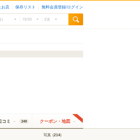
たお店
保存リスト
無料会員登録/ログイン
口コミ
クーポン・地図
249
写真
(
)
214