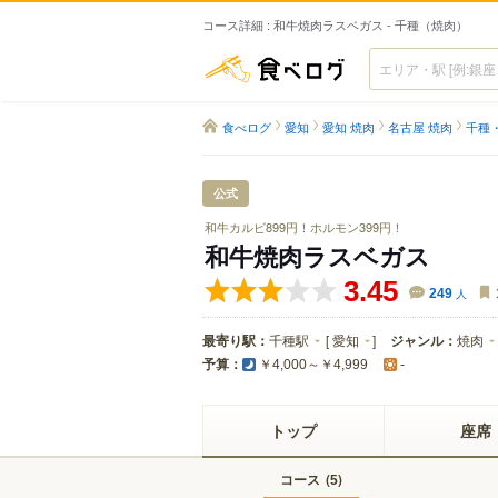
コース詳細 : 和牛焼肉ラスベガス - 千種（焼肉）
食べログ
食べログ
愛知
愛知 焼肉
名古屋 焼肉
千種
公式
和牛カルビ899円！ホルモン399円！
和牛焼肉ラスベガス
3.45
249
人
最寄り駅：
千種駅
[
愛知
]
ジャンル：
焼肉
予算：
￥4,000～￥4,999
-
トップ
座席
コース
(
)
5