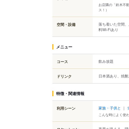
お店隣の「鈴木不動
ス！）
落ち着いた空間、
空間・設備
料Wi-Fiあり
メニュー
飲み放題
コース
日本酒あり、焼酎
ドリンク
特徴・関連情報
家族・子供と
｜
利用シーン
こんな時によく使
夜景が見える、隠