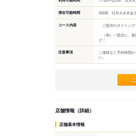
利用可能時間
17:00〜23:00 
滞在可能時間
2時間 日月火水木金
コース内容
ご提供のタイミング
（例）一皿目に、最後
ど！
注意事項
ご連絡なく予約時間か
い。
こ
店舗情報（詳細）
店舗基本情報