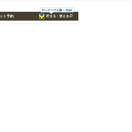
ディナーで人数 × 50pt
ット予約
貯まる・使える