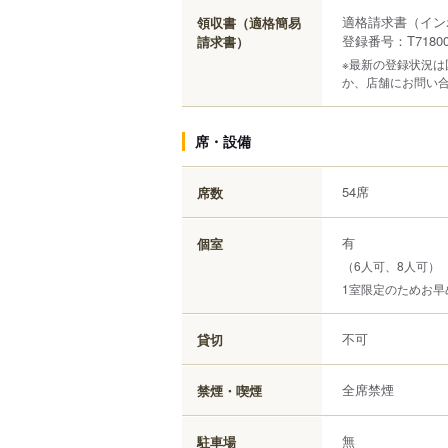
適格請求書（イン
領収書（適格簡易
登録番号：T718000
請求書）
※最新の登録状況
か、店舗にお問い
席・設備
54席
席数
有
個室
（6人可、8人可）
1室限定のためお
不可
貸切
全席禁煙
禁煙・喫煙
無
駐車場