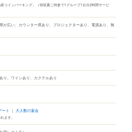
産コインパーキング」（領収書ご持参で1グループ1台分2時間サービ
席が広い、カウンター席あり、プロジェクターあり、電源あり、無
あり、ワインあり、カクテルあり
デート
｜
大人数の宴会
われます。
れ家レストラン