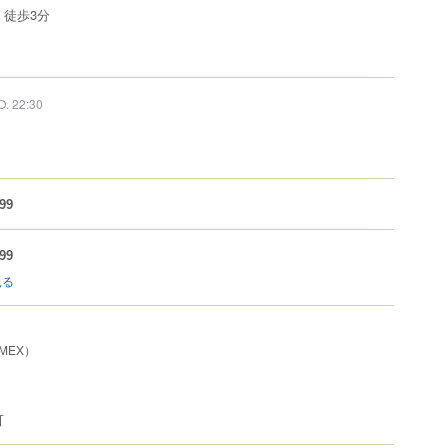
 徒歩3分
O. 22:30
99
99
見る
AMEX）
可