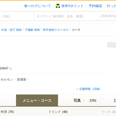
食べログについて
保有Vポイント
予約確認
行っ
・今池・池下 焼肉
千種駅 焼肉
和牛焼肉ラスベガス
コース
15647
人
ホルモン
居酒屋
店舗情報（詳細）
メニュー・コース
写真
1701
料理
(
)
ドリンク
(
)
ランチ
(
)
75
40
0