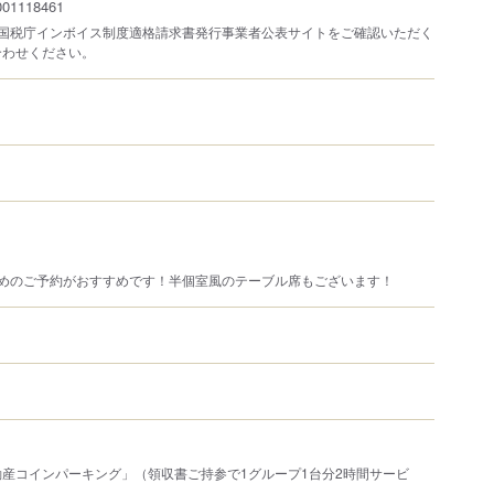
1118461
は国税庁インボイス制度適格請求書発行事業者公表サイトをご確認いただく
合わせください。
早めのご予約がおすすめです！半個室風のテーブル席もございます！
産コインパーキング」（領収書ご持参で1グループ1台分2時間サービ