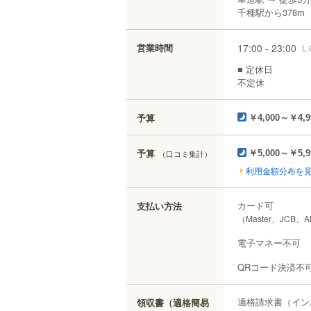
千種駅から378m
17:00 - 23:00
営業時間
L.
■ 定休日
不定休
予算
￥4,000～￥4,9
予算
（口コミ集計）
￥5,000～￥5,9
利用金額分布を
カード可
支払い方法
（Master、JCB、
電子マネー不可
QRコード決済不
適格請求書（イン
領収書（適格簡易