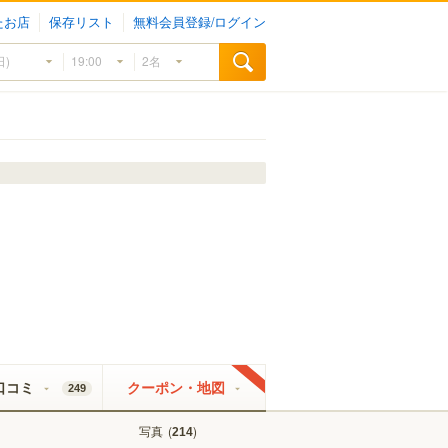
たお店
保存リスト
無料会員登録/ログイン
口コミ
クーポン・地図
249
写真
(
)
214