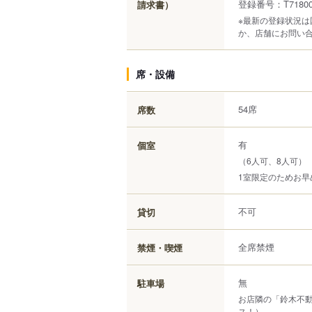
登録番号：T718000
請求書）
※最新の登録状況
か、店舗にお問い
席・設備
54席
席数
有
個室
（6人可、8人可）
1室限定のためお
不可
貸切
全席禁煙
禁煙・喫煙
無
駐車場
お店隣の「鈴木不動
ス！）