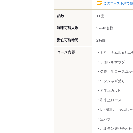
このコース予約で使
品数
11品
利用可能人数
3～40名様
滞在可能時間
2時間
コース内容
・もやしナムル&キム
・チョレギサラダ
・名物！生ロースユッ
・牛タンネギ盛り
・和牛上カルビ
・和牛上ロース
・レバ刺し しゃぶし
・生ハラミ
・ホルモン盛り合わせ