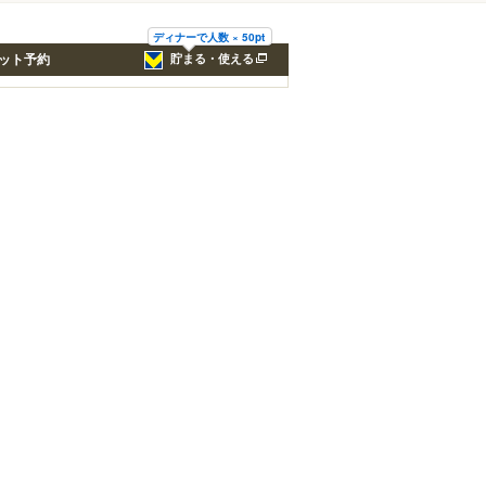
ディナーで人数 × 50pt
ット予約
貯まる・使える