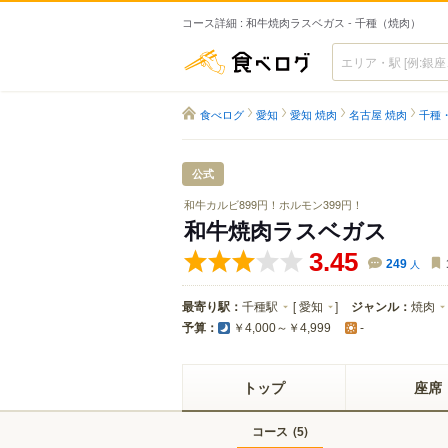
コース詳細 : 和牛焼肉ラスベガス - 千種（焼肉）
食べログ
食べログ
愛知
愛知 焼肉
名古屋 焼肉
千種
公式
和牛カルビ899円！ホルモン399円！
和牛焼肉ラスベガス
3.45
249
人
最寄り駅：
千種駅
[
愛知
]
ジャンル：
焼肉
予算：
￥4,000～￥4,999
-
トップ
座席
コース
(
)
5