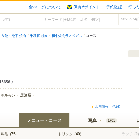
食べログについて
保有Vポイント
予約確認
行っ
・今池・池下 焼肉
千種駅 焼肉
和牛焼肉ラスベガス
コース
15656
人
ホルモン
居酒屋
店舗情報（詳細）
メニュー・コース
写真
1701
料理
(
)
ドリンク
(
)
ランチ
(
)
75
40
0