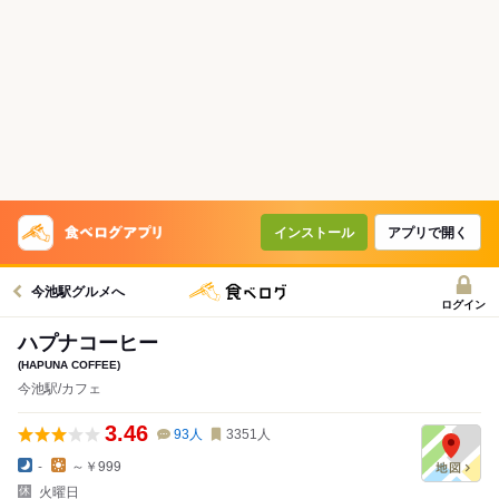
インストール
アプリで開く
今池駅グルメへ
ログイン
ハプナコーヒー
(HAPUNA COFFEE)
今池駅/カフェ
3.46
93
人
3351
人
-
～￥999
火曜日