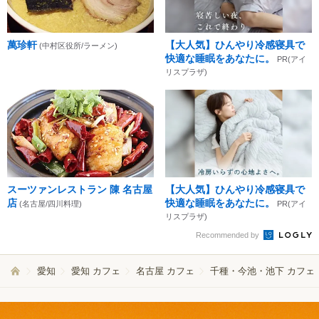
萬珍軒
【大人気】ひんやり冷感寝具で
(中村区役所/ラーメン)
快適な睡眠をあなたに。
PR(アイ
リスプラザ)
スーツァンレストラン 陳 名古屋
【大人気】ひんやり冷感寝具で
店
快適な睡眠をあなたに。
(名古屋/四川料理)
PR(アイ
リスプラザ)
Recommended by
愛知
愛知 カフェ
名古屋 カフェ
千種・今池・池下 カフェ