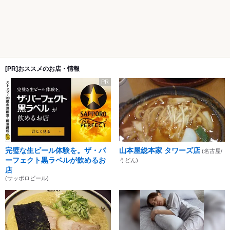
[PR]おススメのお店・情報
PR
完璧な生ビール体験を。ザ・パ
山本屋総本家 タワーズ店
(名古屋/
ーフェクト黒ラベルが飲めるお
うどん)
店
(サッポロビール)