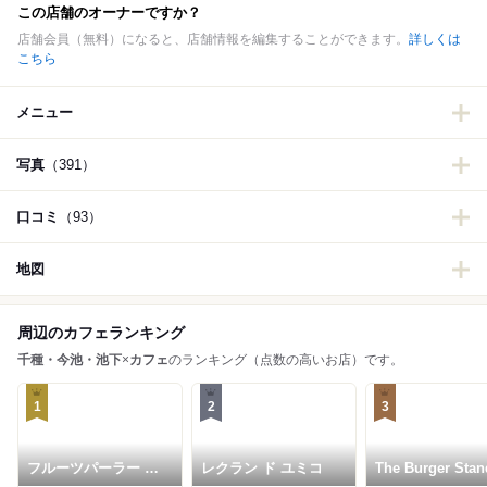
この店舗のオーナーですか？
店舗会員（無料）になると、店舗情報を編集することができます。
詳しくは
こちら
メニュー
写真
（391）
口コミ
（93）
地図
周辺のカフェランキング
千種・今池・池下
×
カフェ
のランキング（点数の高いお店）です。
1
2
3
フルーツパーラー 弘
レクラン ド ユミコ
The Burger Stan
法屋 池下店
N’s