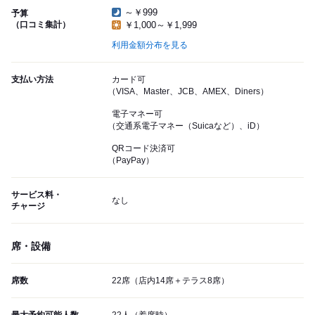
～￥999
予算
（口コミ集計）
￥1,000～￥1,999
利用金額分布を見る
支払い方法
カード可
（VISA、Master、JCB、AMEX、Diners）
電子マネー可
（交通系電子マネー（Suicaなど）、iD）
QRコード決済可
（PayPay）
サービス料・
なし
チャージ
席・設備
席数
22席（店内14席＋テラス8席）