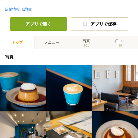
店舗情報（詳細）
アプリで開く
アプリで保存
写真
口コミ
トップ
メニュー
391
93
写真