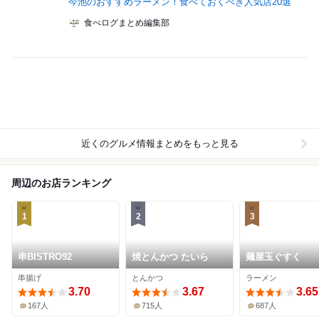
今池のおすすめラーメン！食べておくべき人気店20選
食べログまとめ編集部
近くのグルメ情報まとめをもっと見る
周辺のお店ランキング
1
2
3
串BISTRO92
焼とんかつ たいら
麺屋玉ぐすく
串揚げ
とんかつ
ラーメン
3.70
3.67
3.65
167人
715人
687人