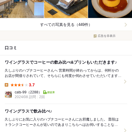
すべての写真を見る（449件）
広告を非表示
口コミ
ワイングラスでコーヒーの飲み比べ&プリンもいただきます♪
久しぶりのハプナコーヒーさんへ 営業時間が終わってからは、何軒かの
お店が間借りされていて、そちらにも何度か伺わさせていただいてます
最近のマイブームの浅煎りコーヒーに特化し...
3.7
Lunch:
cats-99
（2288）
2024/08 訪問
2回
ワイングラスで飲み比べ♪
久しぶりにお気に入りのハプナコーヒーさんにお邪魔しました。 普段は
トランクコーヒーさんが近いのであまりこちらへはお伺いすることな
く、、。 今回はワイングラスで飲み比...