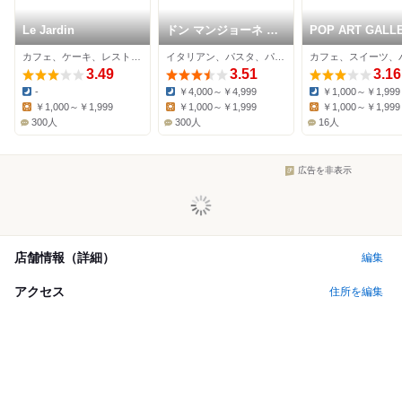
Le Jardin
ドン マンジョーネ デ
POP ART GALL
ィ ナポリ
& CAFE
カフェ、ケーキ、レストラン
イタリアン、パスタ、パンケーキ
カフェ、スイーツ、
3.49
3.51
3.16
-
￥4,000～￥4,999
￥1,000～￥1,999
Dinner:
Dinner:
Dinner:
￥1,000～￥1,999
￥1,000～￥1,999
￥1,000～￥1,999
Lunch:
Lunch:
Lunch:
300人
300人
16人
広告を非表示
店舗情報（詳細）
編集
アクセス
住所を編集