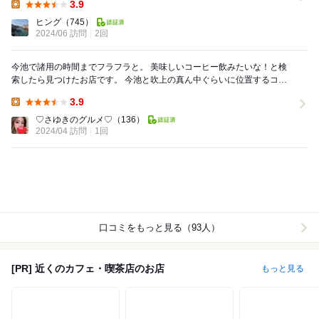
3.9
Lunch:
ヒング
（745）
2024/06 訪問
2回
今池で諸用の時間までフラフラと。 美味しいコーヒー飲みたいな！と検
索したら見つけたお店です。 今池と吹上の真ん中ぐらいに位置するコー
ヒー屋さん。 フラッと入店。 ...
3.9
Lunch:
♡さゆきのグルメ♡
（136）
2024/04 訪問
1回
口コミをもっと見る（93人）
[PR] 近くのカフェ・喫茶店のお店
もっと見る