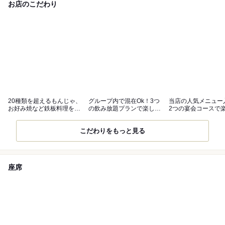
お店のこだわり
20種類を超えるもんじゃ、
グループ内で混在Ok！3つ
当店の人気メニュー
お好み焼など鉄板料理を満
の飲み放題プランで楽しく
2つの宴会コースで
喫できます
乾杯♪
ひとときを
こだわりをもっと見る
座席