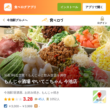
インストール
アプリで開く
今池駅グルメへ
ログイン
公式
深夜3時迄営業！もんじゃと飲み放題を満喫
もんじゃ酒場 やいてこちゃん 今池店
今池駅/居酒屋､ お好み焼き､ もんじゃ焼き
3.28
45
人
1052
人
￥3,000～￥3,999
-