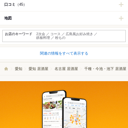
口コミ
（45）
地図
お店のキーワード
2次会 ／ コース ／ 広島風お好み焼き ／
鉄板料理 ／ 粉もの
関連の情報をすべて表示する
愛知
愛知 居酒屋
名古屋 居酒屋
千種・今池・池下 居酒屋