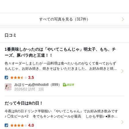
すべての写真を見る（317件）
口コミ
1番美味しかったのは「やいてこもんじゃ」明太子、もち、チ
ーズ、豚バラ肉と王道！！
色々オーダーしましたが 一品料理は食べたいものがなくて食べておらず
もんじゃ、お好み焼き、焼きそばを いただきました。 お好み焼きと焼き
そばは可もなく不可もなく、 も...
3.5
Dinner:
みほりーぬ@mihodoll
（899）
2026/02 訪問
1回
だって今日は8の日！
今夜は8の日ドリンク半額狙い 『やいてこちゃん』でお好み焼き飲みです
♪ ◯生ビール×2 冬でもキンキンのビールが最高 しかも半額♪ ●豚ホル
モン焼き ぶる...
4.0
Dinner: