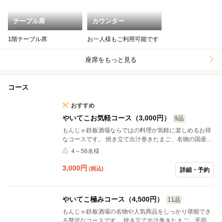
テーブル席
カウンター
1階テーブル席
お一人様もご利用可能です
座席をもっと見る
コース
おすすめ
やいてこお気軽コース（3,000円）
9品
もんじゃ鉄板酒場ならではの料理が気軽に楽しめるお得
なコースです。 焼き立て出汁巻きたまご、名物の国産牛
すじの塩焼・やいてこもんじゃ、特注極太麺を使用した
4～56名様
焼そばなど9品をご用意 飲み放題はソフトドリンク660
円（小学生330円）・アルコール1650円・1980円の3種
3,000
円
(税込)
詳細・予約
からグループ内で自由に組み合わせていただくことが可
能です。当日ご来店の際にお申し付けください お連れの
未就学のお子様には以下をサービス ・お子様うどん or
やいてこ極みコース（4,500円）
11品
焼うどんを人数分 ・お子様ドリンク無料 ・お子様デザー
ト無料 ・おもちゃプレゼント
もんじゃ鉄板酒場の名物や人気商品をしっかり堪能でき
る贅沢なコースです。 焼き立て出汁巻きたまご、手羽先