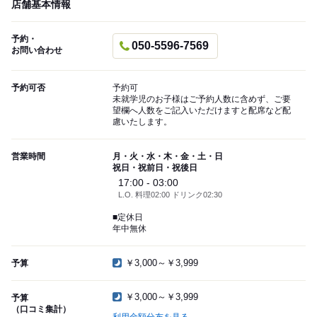
店舗基本情報
予約・
050-5596-7569
お問い合わせ
予約可否
予約可
未就学児のお子様はご予約人数に含めず、ご要
望欄へ人数をご記入いただけますと配席など配
慮いたします。
営業時間
月・火・水・木・金・土・日
祝日・祝前日・祝後日
17:00 - 03:00
L.O. 料理02:00 ドリンク02:30
■定休日
年中無休
￥3,000～￥3,999
予算
￥3,000～￥3,999
予算
（口コミ集計）