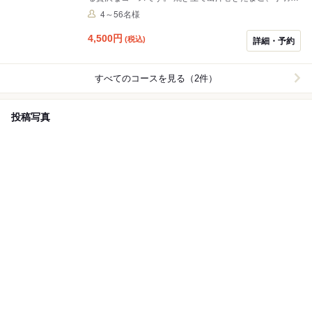
の唐揚げ、名物の国産牛すじの塩焼や海老ガーリックバ
4～56名様
ター焼、もんじゃ焼は大人気のやいてこもんじゃに加え
てもう一品を選択可能、極太麺を使用した焼そばなど11
4,500
円
(税込)
詳細・予約
品をご用意 飲み放題はソフトドリンク660円（小学生
330円）・アルコール1650円・1980円の3種からグルー
プ内で自由に組み合わせていただくことが可能です。当
すべてのコースを見る（2件）
日ご来店の際にお申し付けください お連れの未就学のお
子様には以下をサービス ・お子様うどん or 焼うどんを
人数分 ・お子様ドリンク無料 ・お子様デザート無料 ・
投稿写真
おもちゃプレゼント