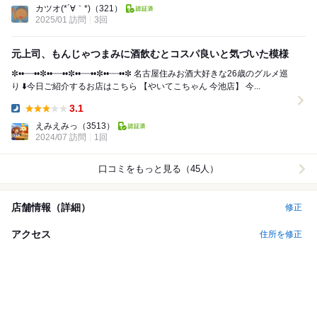
カツオ(*´∀｀*)
（321）
2025/01 訪問
3回
元上司、もんじゃつまみに酒飲むとコスパ良いと気づいた模様
✼••┈┈••✼••┈┈••✼••┈┈••✼••┈┈••✼ 名古屋住みお酒大好きな26歳のグルメ巡
り ⬇️今日ご紹介するお店はこちら 【やいてこちゃん 今池店】 今...
3.1
Dinner:
えみえみっ
（3513）
2024/07 訪問
1回
口コミをもっと見る（45人）
店舗情報（詳細）
修正
アクセス
住所を修正