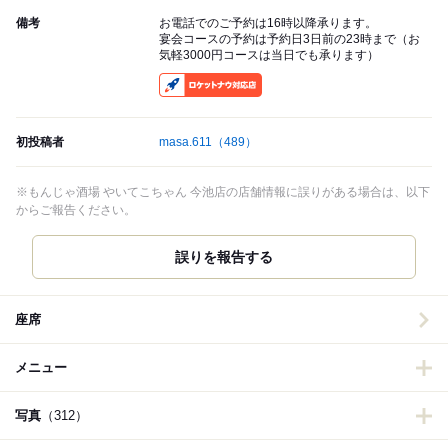
備考
お電話でのご予約は16時以降承ります。
宴会コースの予約は予約日3日前の23時まで（お
気軽3000円コースは当日でも承ります）
RocketNow
初投稿者
masa.611
（489）
※もんじゃ酒場 やいてこちゃん 今池店の店舗情報に誤りがある場合は、以下
からご報告ください。
誤りを報告する
座席
メニュー
写真
（312）