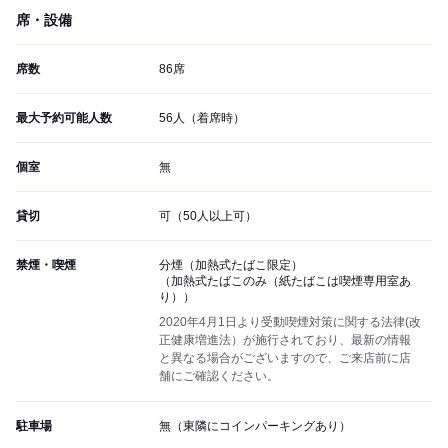
席・設備
席数
86席
最大予約可能人数
56人（着席時）
個室
無
貸切
可（50人以上可）
禁煙・喫煙
分煙（加熱式たばこ限定）
（加熱式たばこのみ（紙たばこは喫煙専用室あ
り））
2020年4月1日より受動喫煙対策に関する法律(改
正健康増進法）が施行されており、最新の情報
と異なる場合がございますので、ご来店前に店
舗にご確認ください。
駐車場
無（東隣にコインパーキングあり）