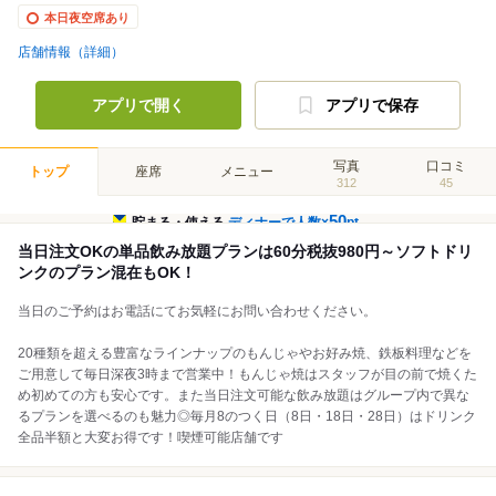
本日夜空席あり
店舗情報（詳細）
アプリで開く
アプリで保存
写真
口コミ
トップ
座席
メニュー
312
45
50
貯まる・使える
ディナーで人数×
pt
当日注文OKの単品飲み放題プランは60分税抜980円～ソフトドリ
ンクのプラン混在もOK！
当日のご予約はお電話にてお気軽にお問い合わせください。
20種類を超える豊富なラインナップのもんじゃやお好み焼、鉄板料理などを
ご用意して毎日深夜3時まで営業中！もんじゃ焼はスタッフが目の前で焼くた
め初めての方も安心です。また当日注文可能な飲み放題はグループ内で異な
るプランを選べるのも魅力◎毎月8のつく日（8日・18日・28日）はドリンク
全品半額と大変お得です！喫煙可能店舗です