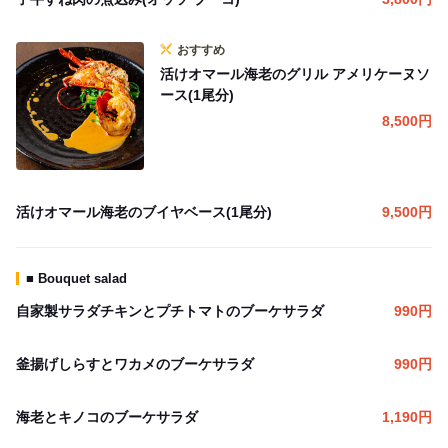
おすすめ
活けオマール海老のグリル アメリケーヌソ
ース(1尾分)
8,500
円
活けオマール海老のブイヤベース(1尾分)
9,500
円
■ Bouquet salad
自家製サラダチキンとプチトマトのブーケサラダ
990
円
釜揚げしらすとワカメのブーケサラダ
990
円
海老とキノコのブーケサラダ
1,190
円