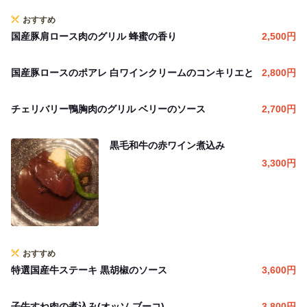
おすすめ
国産豚肩ロース肉のグリル 蜂蜜の香り
2,500
円
国産豚ロースのポアレ 白ワインクリームのコンキリエと
2,800
円
チェリバリー鴨胸肉のグリル ベリーのソース
2,700
円
黒毛和牛の赤ワイン煮込み
3,300
円
おすすめ
特選国産牛ステーキ 黒胡椒のソース
3,600
円
子牛すね肉の煮込み(オッソ ブーコ)
3,800
円