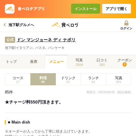
インストール
アプリで開く
池下駅グルメへ
ログイン
ドン マンジョーネ ディ ナポリ
公式
池下駅/イタリアン､ パスタ､ パンケーキ
写真
口コミ
クーポン
トップ
座席
メニュー
2504
300
5
コース
料理
ドリンク
ランチ
写真
17
85
51
61
261
85件
更新日 : 2025/09/30
(税込価格)
★チャージ料550円頂きます。
■ Main dish
※オーダーが入ってから丁寧に焼き上げていきます。