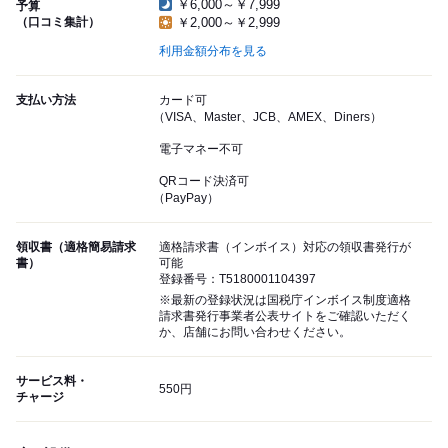
￥6,000～￥7,999
予算
（口コミ集計）
￥2,000～￥2,999
利用金額分布を見る
支払い方法
カード可
（VISA、Master、JCB、AMEX、Diners）
電子マネー不可
QRコード決済可
（PayPay）
領収書（適格簡易請求
適格請求書（インボイス）対応の領収書発行が
書）
可能
登録番号：T5180001104397
※最新の登録状況は国税庁インボイス制度適格
請求書発行事業者公表サイトをご確認いただく
か、店舗にお問い合わせください。
サービス料・
550円
チャージ