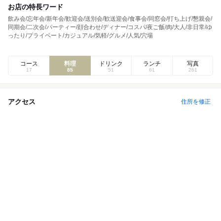
お店の特長ワード
飲み会/忘年会/新年会/歓迎会/送別会/歓送迎会/食事会/同窓会/打ち上げ/懇親会/
同期会/二次会/パーティー/顔合わせ/ディナー/コスパ/夜ご飯/肉/大人/非日常/ゆ
ったり/プライベート/カジュアル/気軽/グルメ/人気/穴場
コース
料理
ドリンク
ランチ
写真
17
85
51
61
261
アクセス
住所を修正