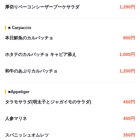
厚切りベーコンシーザーブーケサラダ
1,290
円
■ Carpaccio
本日鮮魚のカルパッチョ
900
円
ホタテのカルパッチョ キャビア添え
1,000
円
和牛のあぶりカルパッチョ
1,200
円
■Appetiger
タラモサラダ(明太子とジャガイモのサラダ)
450
円
人参マリネ
450
円
スパニッシュオムレツ
350
円