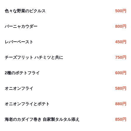
色々な野菜のピクルス
500
円
バーニャカウダー
800
円
レバーペースト
450
円
チーズフリット ハチミツと共に
750
円
2種のポテトフライ
600
円
オニオンフライ
580
円
オニオンフライとポテト
880
円
海老のカダイフ巻き 自家製タルタル添え
850
円