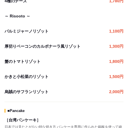
4種のチーズ
1,780
円
～ Risooto ～
パルミジャーノリゾット
1,100
円
厚切りベーコンのカルボナーラ風リゾット
1,300
円
蟹のトマトリゾット
1,800
円
かきと小松菜のリゾット
1,500
円
烏賊のサフランリゾット
2,000
円
■Pancake
［台湾パンケーキ］
日本では見たとがない特な焼き方 パンケーキ専用に作られた銅板を使って綺