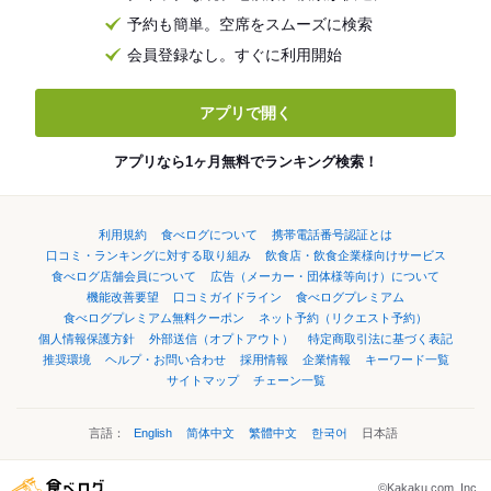
予約も簡単。空席をスムーズに検索
会員登録なし。すぐに利用開始
アプリで開く
アプリなら1ヶ月無料でランキング検索！
利用規約
食べログについて
携帯電話番号認証とは
口コミ・ランキングに対する取り組み
飲食店・飲食企業様向けサービス
食べログ店舗会員について
広告（メーカー・団体様等向け）について
機能改善要望
口コミガイドライン
食べログプレミアム
食べログプレミアム無料クーポン
ネット予約（リクエスト予約）
個人情報保護方針
外部送信（オプトアウト）
特定商取引法に基づく表記
推奨環境
ヘルプ・お問い合わせ
採用情報
企業情報
キーワード一覧
サイトマップ
チェーン一覧
言語：
English
简体中文
繁體中文
한국어
日本語
©Kakaku.com, Inc.