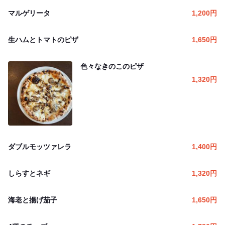
マルゲリータ
1,200
円
生ハムとトマトのピザ
1,650
円
色々なきのこのピザ
1,320
円
ダブルモッツァレラ
1,400
円
しらすとネギ
1,320
円
海老と揚げ茄子
1,650
円