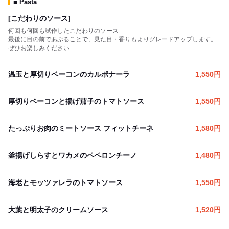
■ Pasta
[こだわりのソース]
何回も何回も試作したこだわりのソース
最後に目の前であぶることで、見た目・香りもよりグレードアップします。
ぜひお楽しみください
温玉と厚切りベーコンのカルポナーラ
1,550
円
厚切りベーコンと揚げ茄子のトマトソース
1,550
円
たっぷりお肉のミートソース フィットチーネ
1,580
円
釜揚げしらすとワカメのペペロンチーノ
1,480
円
海老とモッツァレラのトマトソース
1,550
円
大葉と明太子のクリームソース
1,520
円