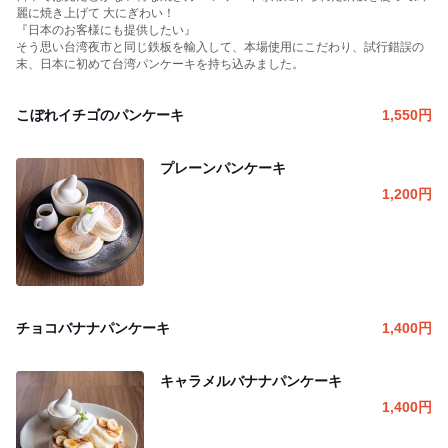
麗に焼き上げて 大にぎわい！
『日本のお客様にも提供したい』
そう思い台湾夜市と同じ鉄板を輸入して、本場使用にこだわり、試行錯誤の
末、日本に初めて台湾パンケーキを持ち込みました。
こぼれイチゴのパンケーキ
1,550
円
プレーンパンケーキ
1,200
円
チョコバナナパンケーキ
1,400
円
キャラメルバナナパンケーキ
1,400
円