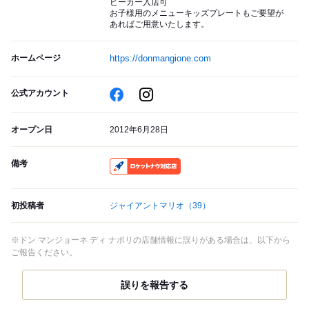
ビーカー入店可
お子様用のメニューキッズプレートもご要望が
あればご用意いたします。
ホームページ
https://donmangione.com
公式アカウント
オープン日
2012年6月28日
備考
RocketNow
初投稿者
ジャイアントマリオ
（39）
※ドン マンジョーネ ディ ナポリの店舗情報に誤りがある場合は、以下から
ご報告ください。
誤りを報告する