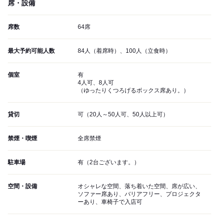
席・設備
席数
64席
最大予約可能人数
84人（着席時）、100人（立食時）
個室
有
4人可、8人可
（ゆったりくつろげるボックス席あり。）
貸切
可（20人～50人可、50人以上可）
禁煙・喫煙
全席禁煙
駐車場
有（2台ございます。）
空間・設備
オシャレな空間、落ち着いた空間、席が広い、
ソファー席あり、バリアフリー、プロジェクタ
ーあり、車椅子で入店可