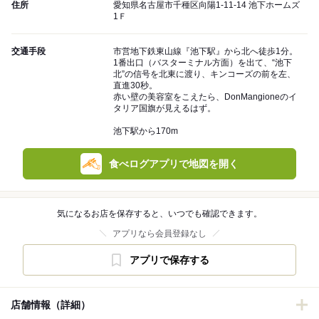
住所
愛知県名古屋市千種区向陽1-11-14 池下ホームズ
1Ｆ
交通手段
市営地下鉄東山線『池下駅』から北へ徒歩1分。
1番出口（バスターミナル方面）を出て、“池下
北”の信号を北東に渡り、キンコーズの前を左、
直進30秒。
赤い壁の美容室をこえたら、DonMangioneのイ
タリア国旗が見えるはず。
池下駅から170m
食べログアプリで地図を開く
気になるお店を保存すると、いつでも確認できます。
アプリなら会員登録なし
アプリで保存する
店舗情報（詳細）