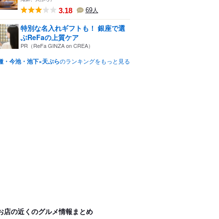
3.18
69
人
特別な名入れギフトも！ 銀座で選
ぶReFaの上質ケア
PR（ReFa GINZA on CREA）
種・今池・池下×天ぷら
のランキングをもっと見る
お店の近くのグルメ情報まとめ