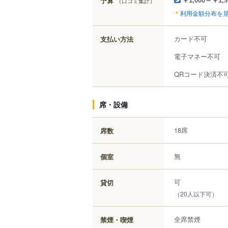
予算
（口コミ集計）
￥1,000～￥1,9
利用金額分布を
カード不可
支払い方法
電子マネー不可
QRコード決済不
席・設備
18席
席数
無
個室
可
貸切
（20人以下可）
全席禁煙
禁煙・喫煙