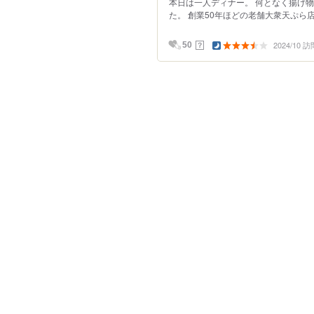
本日は一人ディナー。 何となく揚げ
た。 創業50年ほどの老舗大衆天ぷら店
2024/10 訪
？
50