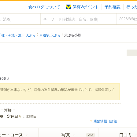
食べログについて
保有Vポイント
予約確認
行っ
千種・今池・池下 天ぷら
車道駅 天ぷら
天ぷら小野
306
人
実確認が出来ないなど、店舗の運営状況の確認が出来ておらず、掲載保留して
海鮮
定休日
：
水曜日
99
店舗情報（詳細）
ュー・コース
写真
口コミ
263