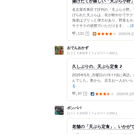
揚げたてが嬉しい「天ぷら小野
名古屋市東区で評判の「天ぷら小野」で
げられた天ぷらは、衣が軽やかでサク
海老はプリッと弾力があり、野菜もホ
サクサクの状態でいただけます。 ...
詳
2025/05
？
131
おでんおかず
口コミ 2,945件
フォロワー 1,960人
久しぶりの、天ぷら定食 ♪
2025年5月_月曜日の19:11頃に
んでした。奥から、店主お一人がいらっ
る
2025/05 訪
？
97
ボンパパ
口コミ 2,305件
フォロワー 3,285人
老舗の「天ぷら定食」、いかが