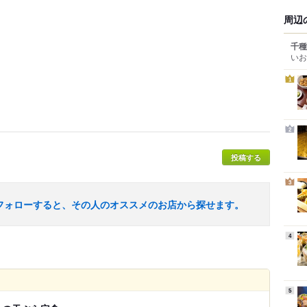
周辺
千種
いお
1
2
投稿する
3
フォローすると、その人のオススメのお店から探せます。
4
5