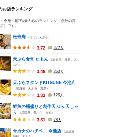
のお店ランキング
・今池・池下×天ぷら
のランキング
（点数の高
店）
です。
松寿庵
（そば、天ぷら）
3.72
372
人
天ぷら食堂 たもん
（居酒屋、海鮮、天
ぷら）
3.46
260
人
天ぷらスタンドKITSUNE 今池店
（居酒屋、天ぷら、海鮮）
3.33
126
人
鮮魚の桶盛りと創作天ぷら 天しゃ
り
（居酒屋、天ぷら、海鮮）
3.31
78
人
サカナのハチベエ 今池店
（居酒屋、
海鮮、天ぷら）