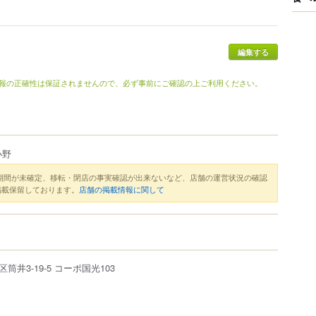
報の正確性は保証されませんので、必ず事前にご確認の上ご利用ください。
小野
期間が未確定、移転・閉店の事実確認が出来ないなど、店舗の運営状況の確認
掲載保留しております。
店舗の掲載情報に関して
区
筒井
3-19-5
コーポ国光103