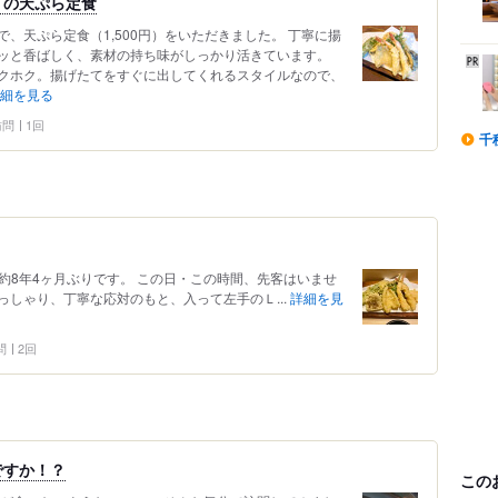
」の天ぷら定食
、天ぷら定食（1,500円）をいただきました。 丁寧に揚
ッと香ばしく、素材の持ち味がしっかり活きています。
クホク。揚げたてをすぐに出してくれるスタイルなので、
細を見る
 訪問
1回
千
再訪。約8年4ヶ月ぶりです。 この日・この時間、先客はいませ
しゃり、丁寧な応対のもと、入って左手のＬ...
詳細を見
問
2回
ですか！？
この