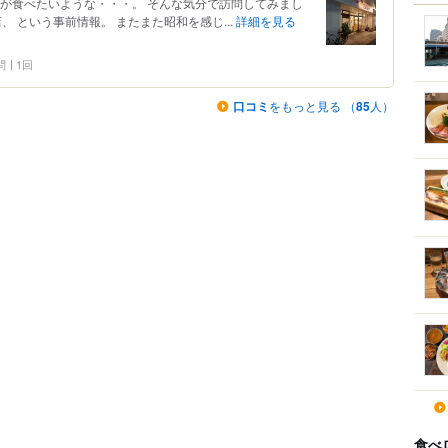
物が食べたいような・・・。 そんな気分で訪問してみまし
、 という事前情報。 またまた昭和を感じ...
詳細を見る
問
1回
口コミ
をもっと見る （
85
人）
食べ