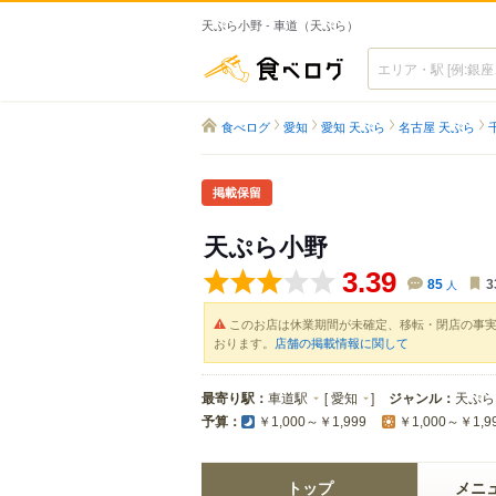
天ぷら小野 - 車道（天ぷら）
食べログ
食べログ
愛知
愛知 天ぷら
名古屋 天ぷら
掲載保留
天ぷら小野
3.39
85
人
3
このお店は休業期間が未確定、移転・閉店の事
おります。
店舗の掲載情報に関して
最寄り駅：
車道駅
[
愛知
]
ジャンル：
天ぷら
予算：
￥1,000～￥1,999
￥1,000～￥1,9
トップ
メニ