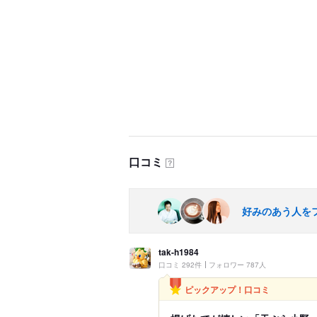
口コミ
？
好みのあう人を
tak-h1984
口コミ 292件
フォロワー 787人
ピックアップ！口コミ