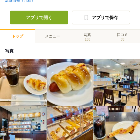
店舗情報（詳細）
アプリで開く
アプリで保存
写真
口コミ
トップ
メニュー
155
33
写真