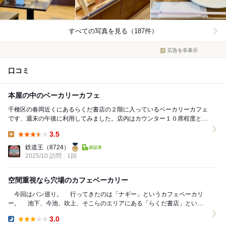
すべての写真を見る（187件）
広告を非表示
口コミ
本屋の中のベーカリーカフェ
千種区の春岡近くにあるらくだ書店の２階に入っているベーカリーカフェ
です、週末の午後に利用してみました。店内はカウンター１０席程度とテ
ーブル１５卓ほどの席数、１５時くらいに入りました...
3.5
Lunch:
鉄道王
（8724）
2025/10 訪問
1回
空間重視なら穴場のカフェベーカリー
今回はパン巡り。 行ってきたのは「ナギー」というカフェベーカリ
ー。 池下、今池、吹上、そこらのエリアにある「らくだ書店」という
本屋の２階にあります。 ここ...
3.0
Dinner: