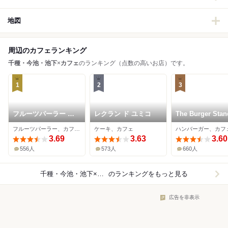
地図
周辺のカフェランキング
千種・今池・池下
×
カフェ
のランキング（点数の高いお店）です。
1
2
3
フルーツパーラー 弘
レクラン ド ユミコ
The Burger Stan
法屋 池下店
N’s
フルーツパーラー、カフェ、かき氷
ケーキ、カフェ
ハンバーガー、カフ
3.69
3.63
3.60
556人
573人
660人
千種・今池・池下×カフェ
のランキングをもっと見る
広告を非表示