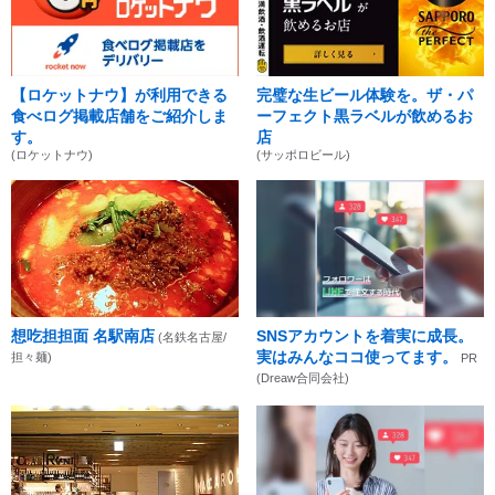
【ロケットナウ】が利用できる
完璧な生ビール体験を。ザ・パ
食べログ掲載店舗をご紹介しま
ーフェクト黒ラベルが飲めるお
す。
店
(ロケットナウ)
(サッポロビール)
想吃担担面 名駅南店
SNSアカウントを着実に成長。
(名鉄名古屋/
実はみんなココ使ってます。
担々麺)
PR
(Dreaw合同会社)