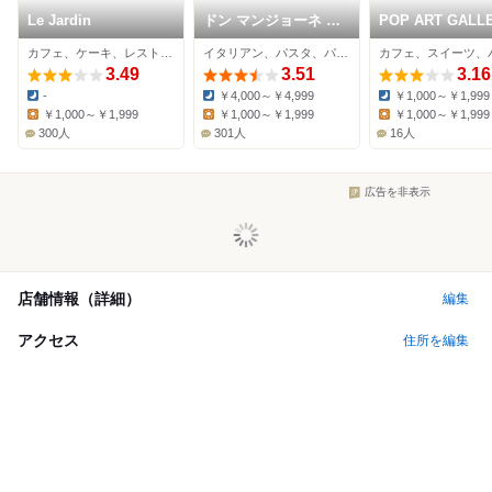
Le Jardin
ドン マンジョーネ デ
POP ART GALL
ィ ナポリ
& CAFE
カフェ、ケーキ、レストラン
イタリアン、パスタ、パンケーキ
カフェ、スイーツ、
3.49
3.51
3.16
-
￥4,000～￥4,999
￥1,000～￥1,999
Dinner:
Dinner:
Dinner:
￥1,000～￥1,999
￥1,000～￥1,999
￥1,000～￥1,999
Lunch:
Lunch:
Lunch:
300人
301人
16人
広告を非表示
店舗情報（詳細）
編集
アクセス
住所を編集