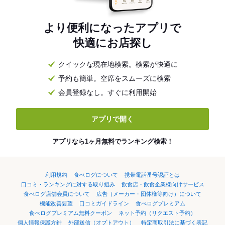
より便利になったアプリで
快適にお店探し
クイックな現在地検索。検索が快適に
予約も簡単。空席をスムーズに検索
会員登録なし。すぐに利用開始
アプリで開く
アプリなら1ヶ月無料でランキング検索！
利用規約
食べログについて
携帯電話番号認証とは
口コミ・ランキングに対する取り組み
飲食店・飲食企業様向けサービス
食べログ店舗会員について
広告（メーカー・団体様等向け）について
機能改善要望
口コミガイドライン
食べログプレミアム
食べログプレミアム無料クーポン
ネット予約（リクエスト予約）
個人情報保護方針
外部送信（オプトアウト）
特定商取引法に基づく表記