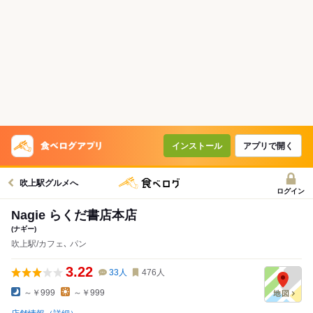
インストール
アプリで開く
吹上駅グルメへ
ログイン
Nagie らくだ書店本店
(ナギー)
吹上駅/カフェ､ パン
3.22
33
人
476
人
～￥999
～￥999