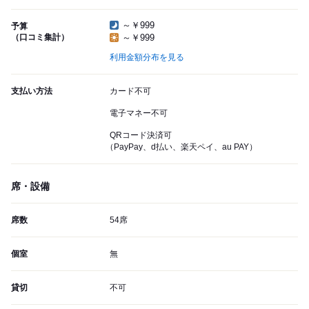
～￥999
予算
（口コミ集計）
～￥999
利用金額分布を見る
支払い方法
カード不可
電子マネー不可
QRコード決済可
（PayPay、d払い、楽天ペイ、au PAY）
席・設備
席数
54席
個室
無
貸切
不可