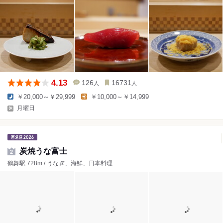
4.13
126
16731
人
人
￥20,000～￥29,999
￥10,000～￥14,999
月曜日
炭焼うな富士
2
鶴舞駅 728m / うなぎ、海鮮、日本料理