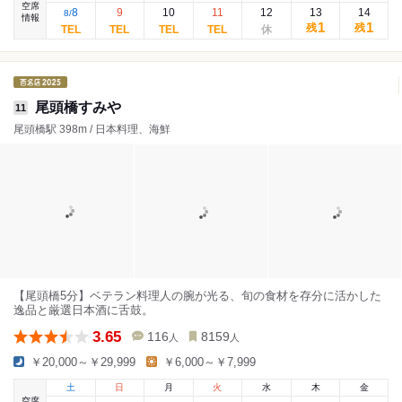
空席
8
9
10
11
12
13
14
8
/
情報
1
1
残
残
尾頭橋すみや
11
尾頭橋駅 398m / 日本料理、海鮮
【尾頭橋5分】ベテラン料理人の腕が光る、旬の食材を存分に活かした
逸品と厳選日本酒に舌鼓。
3.65
116
8159
人
人
￥20,000～￥29,999
￥6,000～￥7,999
土
日
月
火
水
木
金
空席