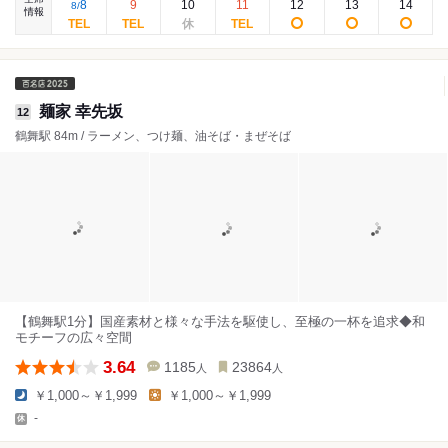
8
9
10
11
12
13
14
8
/
情報
麺家 幸先坂
12
鶴舞駅 84m / ラーメン、つけ麺、油そば・まぜそば
【鶴舞駅1分】国産素材と様々な手法を駆使し、至極の一杯を追求◆和
モチーフの広々空間
3.64
1185
23864
人
人
￥1,000～￥1,999
￥1,000～￥1,999
-