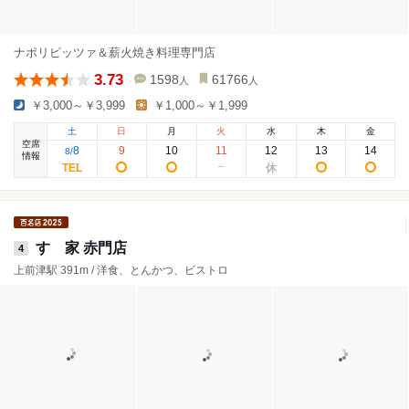
ナポリピッツァ＆薪火焼き料理専門店
3.73
1598
61766
人
人
￥3,000～￥3,999
￥1,000～￥1,999
土
日
月
火
水
木
金
空席
8
9
10
11
12
13
14
8
/
情報
すゞ家 赤門店
4
上前津駅 391m / 洋食、とんかつ、ビストロ