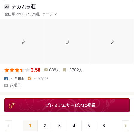
ナカムラ荘
20
金山駅 360m / つけ麺、ラーメン
3.58
688
15702
人
人
～￥999
～￥999
火曜日
プレミアムサービスに登録
1
2
3
4
5
6