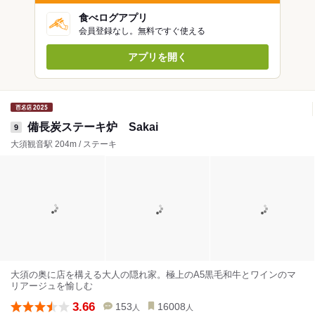
食べログアプリ
会員登録なし。無料ですぐ使える
アプリを開く
備長炭ステーキ炉 Sakai
9
大須観音駅 204m / ステーキ
大須の奥に店を構える大人の隠れ家。極上のA5黒毛和牛とワインのマ
リアージュを愉しむ
3.66
153
16008
人
人