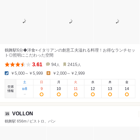
鶴舞駅6分◆洋食×イタリアンの創意工夫溢れる料理！お得なランチセッ
ト◎照明にこだわった空間
3.61
94
2415
人
人
￥5,000～￥5,999
￥2,000～￥2,999
土
日
月
火
水
木
金
空席
8
9
10
11
12
13
14
8
/
情報
VOLLON
15
鶴舞駅 656m / ビストロ、パン