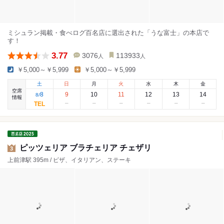
ミシュラン掲載・食べログ百名店に選出された「うな富士」の本店で
す！
3.77
3076
113933
人
人
￥5,000～￥5,999
￥5,000～￥5,999
土
日
月
火
水
木
金
空席
8
9
10
11
12
13
14
8
/
情報
ピッツェリア ブラチェリア チェザリ
3
上前津駅 395m / ピザ、イタリアン、ステーキ