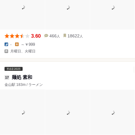
3.60
466
18622
人
人
-
～￥999
月曜日、火曜日
麺処 素和
17
金山駅 183m / ラーメン