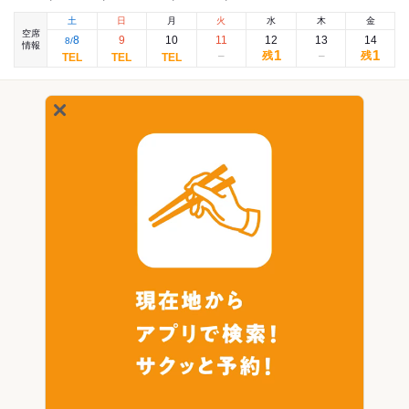
土
日
月
火
水
木
金
空席
8
9
10
11
12
13
14
8
/
情報
1
1
残
残