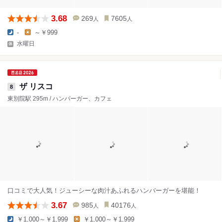
3.68
269
7605
人
人
-
～￥999
水曜日
ザ リスコ
8
東別院駅 295m / ハンバーガー、カフェ
口コミで大人気！ジューシーな肉汁あふれるハンバーガーを堪能！
3.67
985
40176
人
人
￥1,000～￥1,999
￥1,000～￥1,999