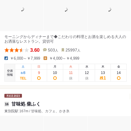
モーニングからディナーまで◆こだわりの料理とお酒を楽しめる大人の
お洒落なレストラン。貸切可
3.60
503
25997
人
人
￥6,000～￥7,999
￥4,000～￥4,999
土
日
月
火
水
木
金
空席
8
9
10
11
12
13
14
8
/
情報
1
残
甘味処 柴ふく
16
東別院駅 167m / 甘味処、カフェ、かき氷