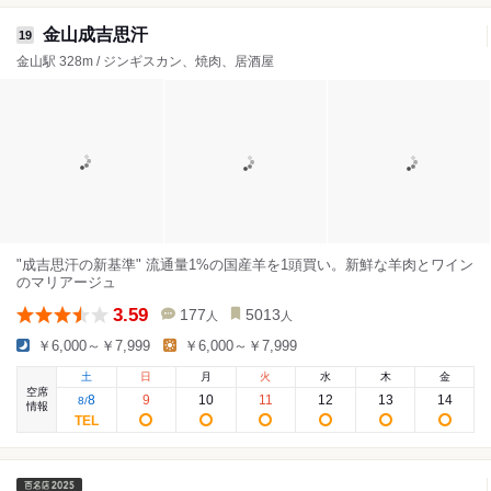
金山成吉思汗
19
金山駅 328m / ジンギスカン、焼肉、居酒屋
"成吉思汗の新基準" 流通量1%の国産羊を1頭買い。新鮮な羊肉とワイン
のマリアージュ
3.59
177
5013
人
人
￥6,000～￥7,999
￥6,000～￥7,999
土
日
月
火
水
木
金
空席
8
9
10
11
12
13
14
8
/
情報