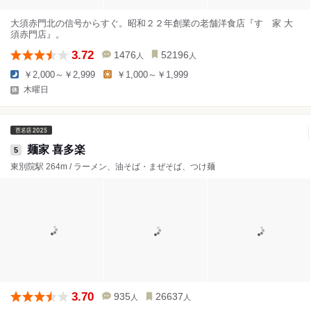
大須赤門北の信号からすぐ。昭和２２年創業の老舗洋食店『すゞ家 大
須赤門店』。
3.72
1476
52196
人
人
￥2,000～￥2,999
￥1,000～￥1,999
木曜日
麺家 喜多楽
5
東別院駅 264m / ラーメン、油そば・まぜそば、つけ麺
3.70
935
26637
人
人