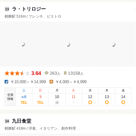
ラ・トリロジー
13
鶴舞駅 516m / フレンチ、ビストロ
3.64
263
13158
人
人
￥10,000～￥14,999
￥4,000～￥4,999
土
日
月
火
水
木
金
空席
8
9
10
11
12
13
14
8
/
情報
九日食堂
14
鶴舞駅 418m / 洋食、イタリアン、創作料理