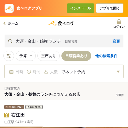
インストール
アプリで開く
ホーム
ログイン
変更
大須・金山・鶴舞 ランチ
日曜営業
予算
空席あり
日曜営業あり
他の検索条件
日時
時間
人数
でネット予約
日曜営業の
大須・金山・鶴舞
の
ランチ
につかえる
お店
858
件
右江田
1
山王駅 947m / 寿司