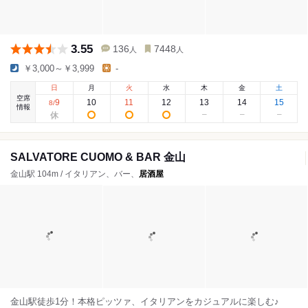
3.55
136
7448
人
人
￥3,000～￥3,999
-
日
月
火
水
木
金
土
空席
9
10
11
12
13
14
15
8
/
情報
SALVATORE CUOMO & BAR 金山
金山駅 104m / イタリアン、バー、
居酒屋
金山駅徒歩1分！本格ピッツァ、イタリアンをカジュアルに楽しむ♪