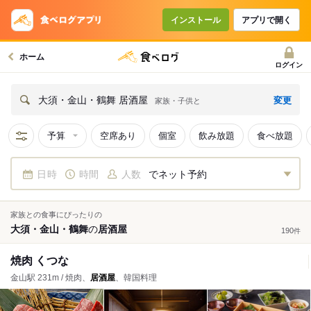
インストール
アプリで開く
ホーム
ログイン
変更
大須・金山・鶴舞 居酒屋
家族・子供と
予算
空席あり
個室
飲み放題
食べ放題
日時
時間
人数
でネット予約
家族との食事にぴったりの
大須・金山・鶴舞
の
居酒屋
190
件
焼肉 くつな
金山駅 231m / 焼肉、
居酒屋
、韓国料理