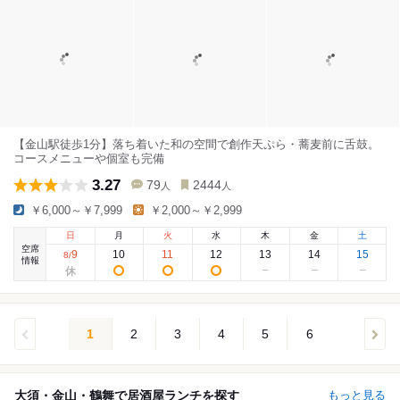
【金山駅徒歩1分】落ち着いた和の空間で創作天ぷら・蕎麦前に舌鼓。
コースメニューや個室も完備
3.27
79
2444
人
人
￥6,000～￥7,999
￥2,000～￥2,999
日
月
火
水
木
金
土
空席
9
10
11
12
13
14
15
8
/
情報
1
2
3
4
5
6
大須・金山・鶴舞で居酒屋ランチを探す
もっと見る