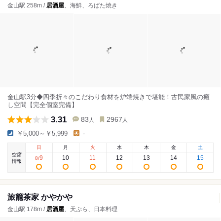
金山駅 258m /
居酒屋
、海鮮、ろばた焼き
金山駅3分◆四季折々のこだわり食材を炉端焼きで堪能！古民家風の癒
し空間【完全個室完備】
3.31
83
2967
人
人
￥5,000～￥5,999
-
日
月
火
水
木
金
土
空席
9
10
11
12
13
14
15
8
/
情報
旅籠茶家 かやかや
金山駅 178m /
居酒屋
、天ぷら、日本料理