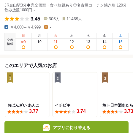
JR金山駅3分◆完全個室・食べ放題あり◎名古屋コーチン焼き鳥 120分
飲み放題1000円～
3.45
305
11469
人
人
￥4,000～￥4,999
-
日
月
火
水
木
金
土
空席
9
10
11
12
13
14
15
8
/
情報
このエリアで人気のお店
1
2
3
おばんざい あんこ
イチビキ
魚ト日本酒あた
3.77
3.74
3.7
アプリに切り替える