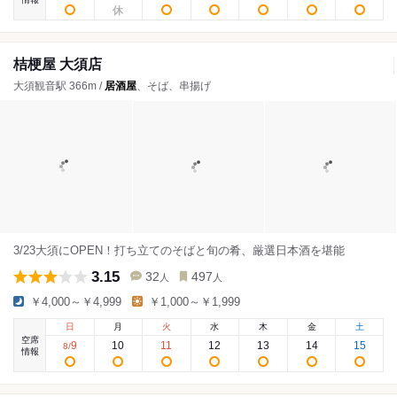
桔梗屋 大須店
大須観音駅 366m /
居酒屋
、そば、串揚げ
3/23大須にOPEN！打ち立てのそばと旬の肴、厳選日本酒を堪能
3.15
32
497
人
人
￥4,000～￥4,999
￥1,000～￥1,999
日
月
火
水
木
金
土
空席
9
10
11
12
13
14
15
8
/
情報