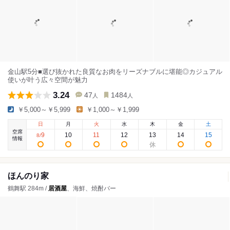
金山駅5分■選び抜かれた良質なお肉をリーズナブルに堪能◎カジュアル
使いが叶う広々空間が魅力
3.24
47
1484
人
人
￥5,000～￥5,999
￥1,000～￥1,999
日
月
火
水
木
金
土
空席
9
10
11
12
13
14
15
8
/
情報
ほんのり家
鶴舞駅 284m /
居酒屋
、海鮮、焼酎バー