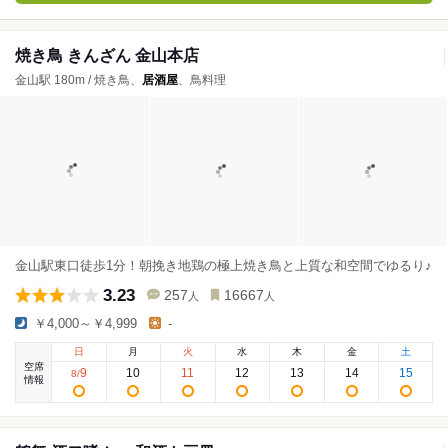
焼き鳥 きんざん 金山本店
金山駅 180m / 焼き鳥、
居酒屋
、鳥料理
金山駅東口徒歩1分！朝挽き地鶏の極上焼き鳥と上質な和空間でゆるり♪
3.23
257
16667
人
人
￥4,000～￥4,999
-
日
月
火
水
木
金
土
空席
9
10
11
12
13
14
15
8
/
情報