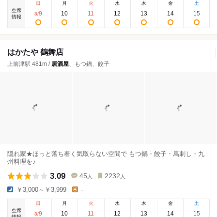
日
月
火
水
木
金
土
空席
9
10
11
12
13
14
15
8
/
情報
はかたや 鶴舞店
上前津駅 481m /
居酒屋
、もつ鍋、餃子
隠れ家★ほっと落ち着く気取らない空間で もつ鍋・餃子・馬刺し・九
州料理を♪
3.09
45
2232
人
人
￥3,000～￥3,999
-
日
月
火
水
木
金
土
空席
9
10
11
12
13
14
15
8
/
情報