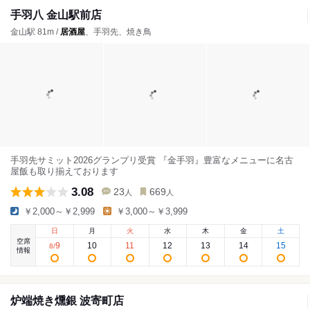
手羽八 金山駅前店
金山駅 81m /
居酒屋
、手羽先、焼き鳥
手羽先サミット2026グランプリ受賞 『金手羽』豊富なメニューに名古
屋飯も取り揃えております
3.08
23
669
人
人
￥2,000～￥2,999
￥3,000～￥3,999
日
月
火
水
木
金
土
空席
9
10
11
12
13
14
15
8
/
情報
炉端焼き燻銀 波寄町店