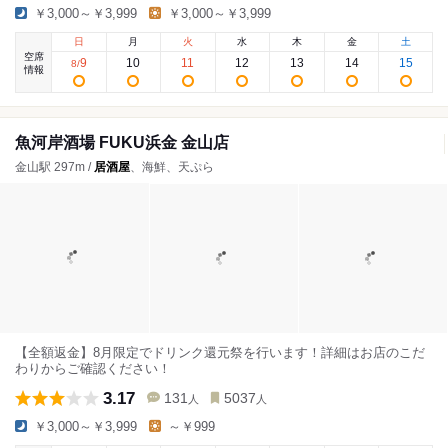
￥3,000～￥3,999
￥3,000～￥3,999
日
月
火
水
木
金
土
空席
9
10
11
12
13
14
15
8
/
情報
魚河岸酒場 FUKU浜金 金山店
金山駅 297m /
居酒屋
、海鮮、天ぷら
【全額返金】8月限定でドリンク還元祭を行います！詳細はお店のこだ
わりからご確認ください！
3.17
131
5037
人
人
￥3,000～￥3,999
～￥999