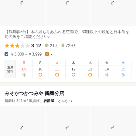
【鶴舞駅5分】木の温もりあふれる空間で、30種以上の焼酎と日本酒を
旬の魚をご堪能ください♪
3.12
21
729
人
人
￥3,000～￥3,999
-
日
月
火
水
木
金
土
空席
9
10
11
12
13
14
15
8
/
情報
みそかつかつみや 鶴舞分店
鶴舞駅 341m / 串揚げ、
居酒屋
、とんかつ