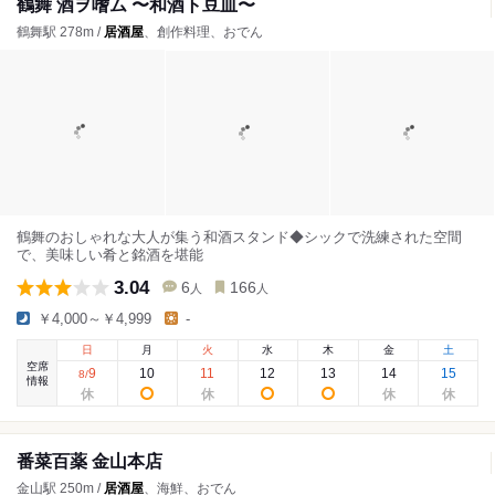
鶴舞 酒ヲ嗜ム 〜和酒ト豆皿〜
鶴舞駅 278m /
居酒屋
、創作料理、おでん
鶴舞のおしゃれな大人が集う和酒スタンド◆シックで洗練された空間
で、美味しい肴と銘酒を堪能
3.04
6
166
人
人
￥4,000～￥4,999
-
日
月
火
水
木
金
土
空席
9
10
11
12
13
14
15
8
/
情報
番菜百薬 金山本店
金山駅 250m /
居酒屋
、海鮮、おでん