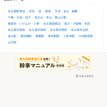
名古屋駅周辺
伏見
栄
新栄
大須・金山・鶴舞
千種・今池・池下
覚王山・本山・東山公園
御器所・いりなか・八事
名古屋城周辺
黒川・大曽根・矢田
名古屋市東部
名古屋市南部
名古屋市西部
名古屋市北部
金山駅
尾頭橋駅
鶴舞駅
東別院駅
上前津駅
大須観音駅
山王駅
広告を非表示