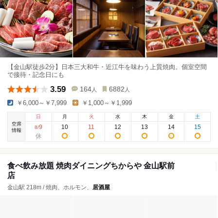
【金山駅徒歩2分】日本三大和牛・近江牛を味わう上質焼肉。個室空間
で接待・記念日にも
3.59
164
6882
人
人
￥6,000～￥7,999
￥1,000～￥1,999
日
月
火
水
木
金
土
空席
9
10
11
12
13
14
15
8
/
情報
食べ飲み放題 焼肉ダイニングちからや 金山駅前
店
金山駅 218m / 焼肉、ホルモン、
居酒屋