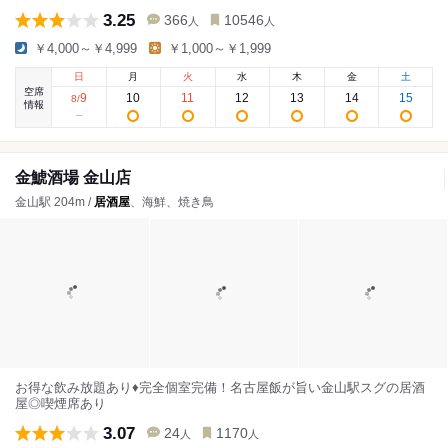
3.25
366
10546
人
人
￥4,000～￥4,999
￥1,000～￥1,999
日
月
火
水
木
金
土
空席
9
10
11
12
13
14
15
8
/
情報
金鯱酒場 金山店
金山駅 204m /
居酒屋
、海鮮、焼き鳥
お得な飲み放題あり♦︎完全個室完備！名古屋飯が旨い金山駅スグの居酒
屋◎喫煙席あり
3.07
24
1170
人
人