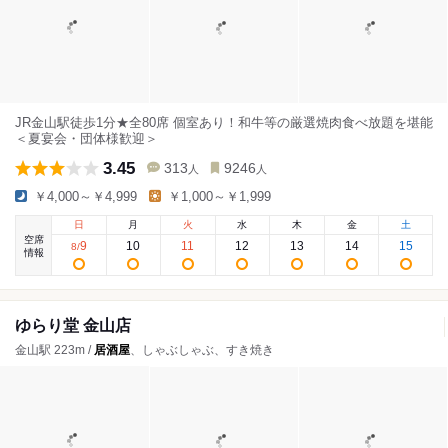
JR金山駅徒歩1分★全80席 個室あり！和牛等の厳選焼肉食べ放題を堪能
＜夏宴会・団体様歓迎＞
3.45
313
9246
人
人
￥4,000～￥4,999
￥1,000～￥1,999
日
月
火
水
木
金
土
空席
9
10
11
12
13
14
15
8
/
情報
ゆらり堂 金山店
金山駅 223m /
居酒屋
、しゃぶしゃぶ、すき焼き