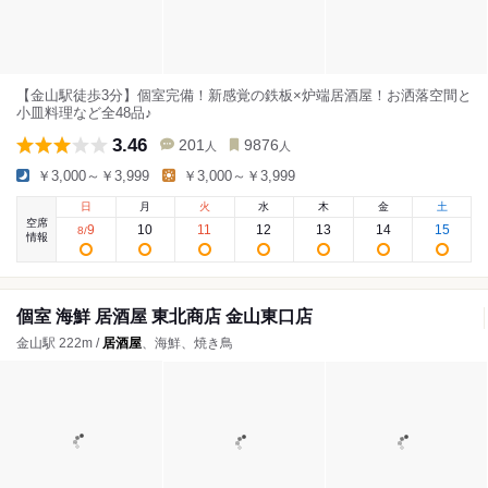
【金山駅徒歩3分】個室完備！新感覚の鉄板×炉端居酒屋！お洒落空間と
小皿料理など全48品♪
3.46
201
9876
人
人
￥3,000～￥3,999
￥3,000～￥3,999
日
月
火
水
木
金
土
空席
9
10
11
12
13
14
15
8
/
情報
個室 海鮮 居酒屋 東北商店 金山東口店
金山駅 222m /
居酒屋
、海鮮、焼き鳥