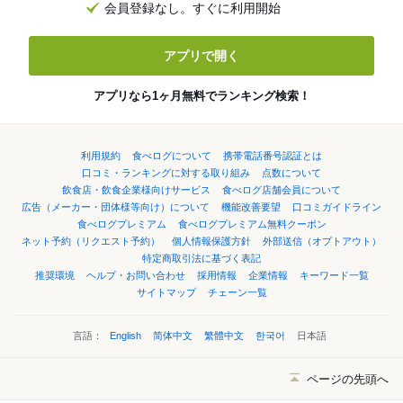
会員登録なし。すぐに利用開始
アプリで開く
アプリなら1ヶ月無料でランキング検索！
利用規約
食べログについて
携帯電話番号認証とは
口コミ・ランキングに対する取り組み
点数について
飲食店・飲食企業様向けサービス
食べログ店舗会員について
広告（メーカー・団体様等向け）について
機能改善要望
口コミガイドライン
食べログプレミアム
食べログプレミアム無料クーポン
ネット予約（リクエスト予約）
個人情報保護方針
外部送信（オプトアウト）
特定商取引法に基づく表記
推奨環境
ヘルプ・お問い合わせ
採用情報
企業情報
キーワード一覧
サイトマップ
チェーン一覧
言語：
English
简体中文
繁體中文
한국어
日本語
ページの先頭へ