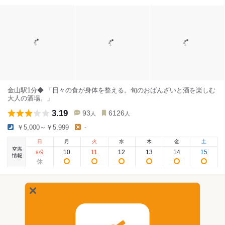
金山駅1分◆ 「日々の食が身体を整える。旬のおばんざいと酒を楽しむ
大人の酒場。」
3.19
93
6126
人
人
￥5,000～￥5,999
-
日
月
火
水
木
金
土
空席
9
10
11
12
13
14
15
8
/
情報