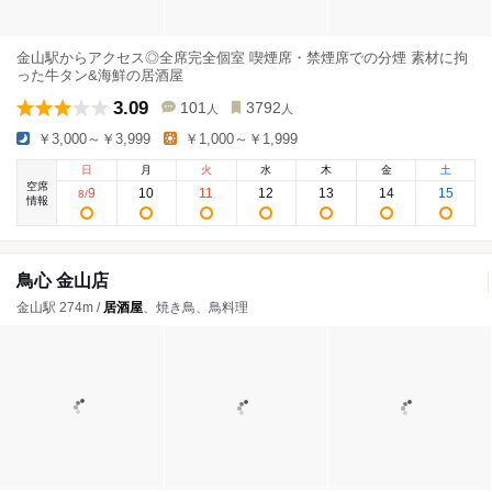
金山駅からアクセス◎全席完全個室 喫煙席・禁煙席での分煙 素材に拘
った牛タン&海鮮の居酒屋
3.09
101
3792
人
人
￥3,000～￥3,999
￥1,000～￥1,999
日
月
火
水
木
金
土
空席
9
10
11
12
13
14
15
8
/
情報
鳥心 金山店
金山駅 274m /
居酒屋
、焼き鳥、鳥料理