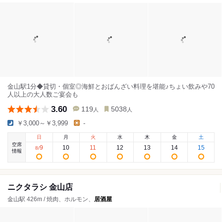
金山駅1分◆貸切・個室◎海鮮とおばんざい料理を堪能♪ちょい飲みや70
人以上の大人数ご宴会も
3.60
119
5038
人
人
￥3,000～￥3,999
-
日
月
火
水
木
金
土
空席
9
10
11
12
13
14
15
8
/
情報
ニクタラシ 金山店
金山駅 426m / 焼肉、ホルモン、
居酒屋